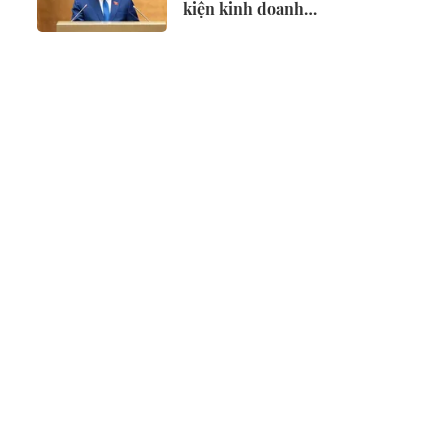
kiện kinh doanh
lĩnh vực nông
nghiệp và môi
trường