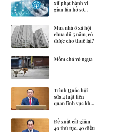
xử phạt hành vi
gian lận hồ sơ
hưởng BHXH,
BHTN
Mua nhà ở xã hội
chưa đủ 5 năm, có
được cho thuê lại?
Mồm chó vó ngựa
Trình Quốc hội
sửa 4 luật liên
quan lĩnh vực khoa
học công nghệ
Đề xuất cắt giảm
40 thủ tục, 40 điều