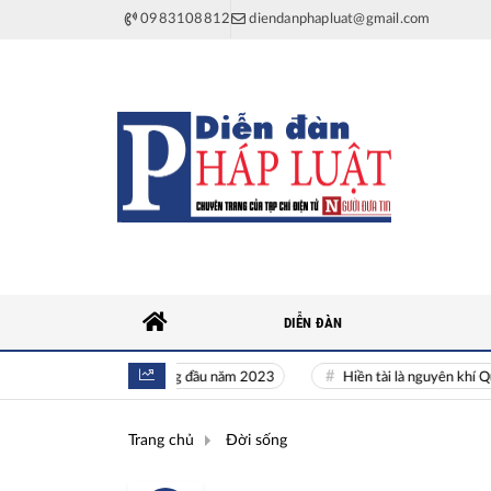
0983108812
diendanphapluat@gmail.com
DIỄN ĐÀN
h tế Việt Nam 5 tháng đầu năm 2023
Hiền tài là nguyên khí Quốc gia
Trang chủ
Đời sống