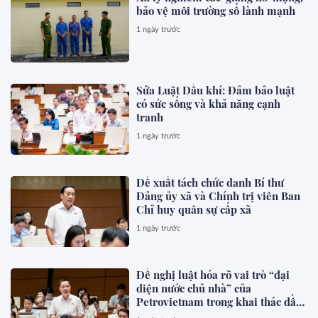
bảo vệ môi trường số lành mạnh
1 ngày trước
Sửa Luật Dầu khí: Đảm bảo luật
có sức sống và khả năng cạnh
tranh
1 ngày trước
Đề xuất tách chức danh Bí thư
Đảng ủy xã và Chính trị viên Ban
Chỉ huy quân sự cấp xã
1 ngày trước
Đề nghị luật hóa rõ vai trò “đại
diện nước chủ nhà” của
Petrovietnam trong khai thác dầu
khí