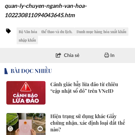
quan-ly-chuyen-nganh-van-hoa-
102230811094043645.htm
Bộ Văn hóa
thể thao và du lịch.
Danh mục hàng hóa xuất khẩu
nhập khẩu
Chia sẻ
In
BÀI ĐỌC NHIỀU
Cảnh giác bẫy lừa đảo từ chiêu
“cập nhật sổ đỏ” trên VNeID
Hiện trạng sử dụng khác Giấy
chứng nhận, xác định loại đất thế
nào?