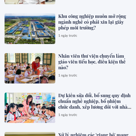
Khu công nghiệp muốn mở rộng
ngành nghề có phải xin lại giấy
phép môi trường?
1 ngày trước
Nhân viên thư viện chuyển làm
giáo viên tiểu học, điều kiện thế
nào?
1 ngày trước
Dự kiến sửa đổi, bổ sung quy định
chuẩn nghề nghiệp, bổ nhiệm
chức danh, xếp lương đối với nhà
giáo
1 ngày trước
Xử lý nghiêm các 'giang hồ' mạng,