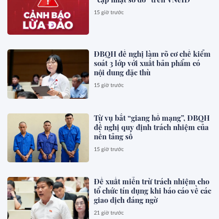
15 giờ trước
ĐBQH đề nghị làm rõ cơ chế kiểm
soát 3 lớp với xuất bản phẩm có
nội dung đặc thù
15 giờ trước
Từ vụ bắt “giang hồ mạng”, ĐBQH
đề nghị quy định trách nhiệm của
nền tảng số
15 giờ trước
Đề xuất miễn trừ trách nhiệm cho
tổ chức tín dụng khi báo cáo về các
giao dịch đáng ngờ
21 giờ trước