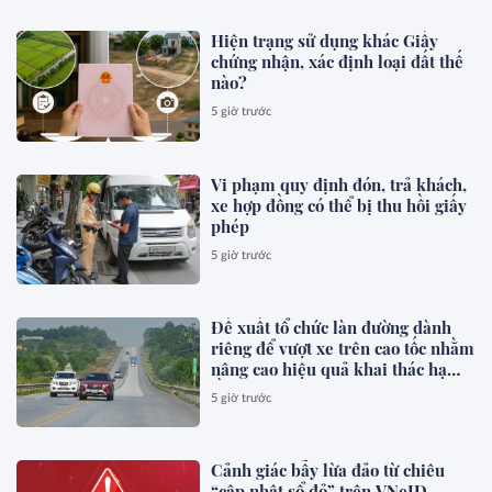
Hiện trạng sử dụng khác Giấy
chứng nhận, xác định loại đất thế
nào?
5 giờ trước
Vi phạm quy định đón, trả khách,
xe hợp đồng có thể bị thu hồi giấy
phép
5 giờ trước
Đề xuất tổ chức làn đường dành
riêng để vượt xe trên cao tốc nhằm
nâng cao hiệu quả khai thác hạ
tầng, giảm xung đột giao thông,
5 giờ trước
phòng ngừa tai nạn
Cảnh giác bẫy lừa đảo từ chiêu
“cập nhật sổ đỏ” trên VNeID