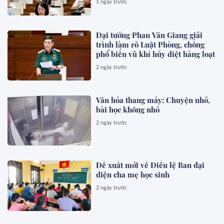
1 ngày trước
Đại tướng Phan Văn Giang giải
trình làm rõ Luật Phòng, chống
phổ biến vũ khí hủy diệt hàng loạt
2 ngày trước
Văn hóa thang máy: Chuyện nhỏ,
bài học không nhỏ
2 ngày trước
Đề xuất mới về Điều lệ Ban đại
diện cha mẹ học sinh
2 ngày trước