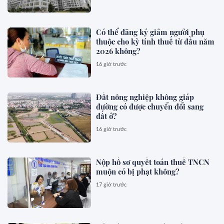
Có thể đăng ký giảm người phụ
thuộc cho kỳ tính thuế từ đầu năm
2026 không?
16 giờ trước
Đất nông nghiệp không giáp
đường có được chuyển đổi sang
đất ở?
16 giờ trước
Nộp hồ sơ quyết toán thuế TNCN
muộn có bị phạt không?
17 giờ trước