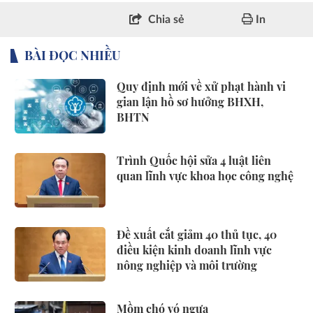
Chia sẻ
In
BÀI ĐỌC NHIỀU
Quy định mới về xử phạt hành vi
gian lận hồ sơ hưởng BHXH,
BHTN
Trình Quốc hội sửa 4 luật liên
quan lĩnh vực khoa học công nghệ
Đề xuất cắt giảm 40 thủ tục, 40
điều kiện kinh doanh lĩnh vực
nông nghiệp và môi trường
Mồm chó vó ngựa