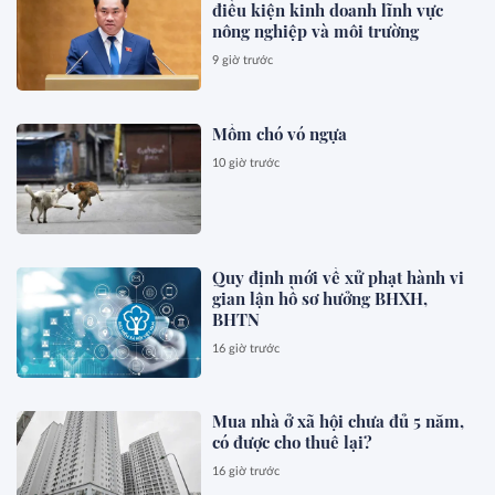
điều kiện kinh doanh lĩnh vực
nông nghiệp và môi trường
9 giờ trước
Mồm chó vó ngựa
10 giờ trước
Quy định mới về xử phạt hành vi
gian lận hồ sơ hưởng BHXH,
BHTN
16 giờ trước
Mua nhà ở xã hội chưa đủ 5 năm,
có được cho thuê lại?
16 giờ trước