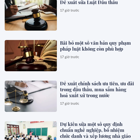
Đề xuất sửa Luật Đấu thầu
17 giờ trước
Bãi bỏ một số văn bản quy phạm
pháp luật không còn phù hợp
17 giờ trước
Đề xuất chính sách ưu tiên, ưu đãi
trong đấu thầu, mua sắm hàng
hoá xuất xứ trong nước
17 giờ trước
Dự kiến sửa một số quy định
chuẩn nghề nghiệp, bổ nhiệm
chức danh và xếp lương nhà giáo