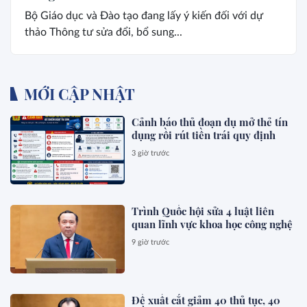
Bộ Giáo dục và Đào tạo đang lấy ý kiến đối với dự
thảo Thông tư sửa đổi, bổ sung...
MỚI CẬP NHẬT
Cảnh báo thủ đoạn dụ mở thẻ tín
dụng rồi rút tiền trái quy định
3 giờ trước
Trình Quốc hội sửa 4 luật liên
quan lĩnh vực khoa học công nghệ
9 giờ trước
Đề xuất cắt giảm 40 thủ tục, 40