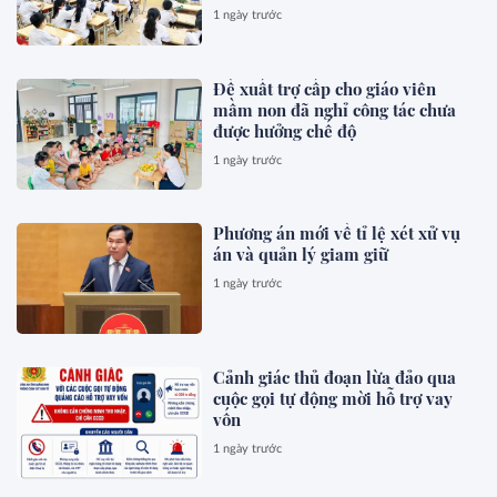
1 ngày trước
Đề xuất trợ cấp cho giáo viên
mầm non đã nghỉ công tác chưa
được hưởng chế độ
1 ngày trước
Phương án mới về tỉ lệ xét xử vụ
án và quản lý giam giữ
1 ngày trước
Cảnh giác thủ đoạn lừa đảo qua
cuộc gọi tự động mời hỗ trợ vay
vốn
1 ngày trước