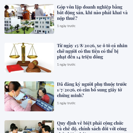
Góp vốn lập doanh nghiệp bằng
bất động sản, khi nào phải khai và
nộp thuế?
1 ngày trước
Từ ngày 15/8/2026, xe ô tô cá nhân
chở người có thu tiền có thể bị
phạt đến 14 triệu đồng
1 ngày trước
Đã đăng ký người phụ thuộc trước
1/7/2026, có cần bổ sung giấy tờ
chứng minh?
1 ngày trước
Quy định về biệt phái công chức
và chế độ, chính sách đối với công