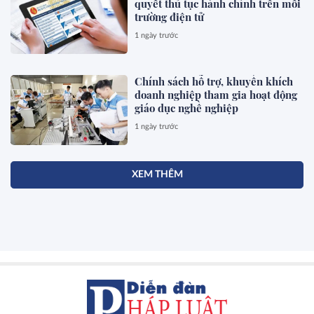
quyết thủ tục hành chính trên môi
trường điện tử
1 ngày trước
Chính sách hỗ trợ, khuyến khích
doanh nghiệp tham gia hoạt động
giáo dục nghề nghiệp
1 ngày trước
XEM THÊM