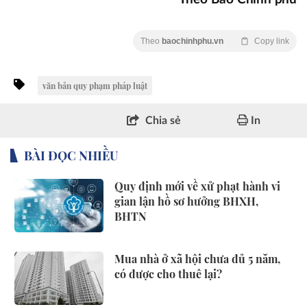
Theo
baochinhphu.vn
Copy link
văn bản quy phạm pháp luật
Chia sẻ
In
BÀI ĐỌC NHIỀU
Quy định mới về xử phạt hành vi
gian lận hồ sơ hưởng BHXH,
BHTN
Mua nhà ở xã hội chưa đủ 5 năm,
có được cho thuê lại?