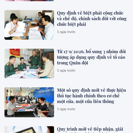
Quy định về biệt phái công chức
và chế độ, chính sách đối với công
chức biệt phái
1 ngày trước
Từ 17/9/2026, bổ sung 3 nhóm đối
tượng áp dụng quy định về tố cáo
trong Quân đội
1 ngày trước
Một số quy định mới về thực hiện
thủ tục hành chính theo cơ chế
một cửa, một cửa liên thông
1 ngày trước
Quy trình mới về tiếp nhận, giải