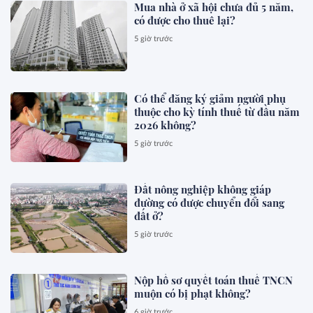
Mua nhà ở xã hội chưa đủ 5 năm,
có được cho thuê lại?
5 giờ trước
Có thể đăng ký giảm người phụ
thuộc cho kỳ tính thuế từ đầu năm
2026 không?
5 giờ trước
Đất nông nghiệp không giáp
đường có được chuyển đổi sang
đất ở?
5 giờ trước
Nộp hồ sơ quyết toán thuế TNCN
muộn có bị phạt không?
6 giờ trước