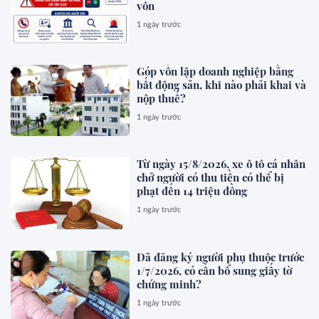
vốn
1 ngày trước
Góp vốn lập doanh nghiệp bằng
bất động sản, khi nào phải khai và
nộp thuế?
1 ngày trước
Từ ngày 15/8/2026, xe ô tô cá nhân
chở người có thu tiền có thể bị
phạt đến 14 triệu đồng
1 ngày trước
Đã đăng ký người phụ thuộc trước
1/7/2026, có cần bổ sung giấy tờ
chứng minh?
1 ngày trước