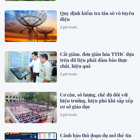
Quy định kiểm tra tần số vô tuyến
điện
2 giờ trước
Cắt giảm, đơn giản hóa TTHC dựa
trên dữ liệu phải đảm bảo thực
chất, hiệu quả
2 giờ trước
Cơ cấu, số lượng, chế độ đối với
hiệu trưởng, hiệu phó khi sắp xếp
cơ sở giáo dục
3 giờ trước
Cảnh báo thủ đoạn dụ mở thẻ tín