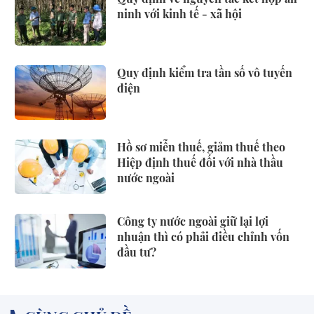
ninh với kinh tế - xã hội
Quy định kiểm tra tần số vô tuyến
điện
Hồ sơ miễn thuế, giảm thuế theo
Hiệp định thuế đối với nhà thầu
nước ngoài
Công ty nước ngoài giữ lại lợi
nhuận thì có phải điều chỉnh vốn
đầu tư?