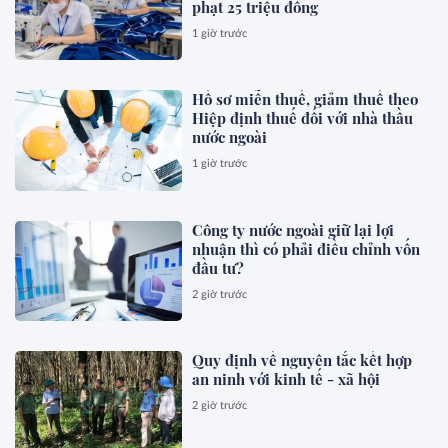
phạt 25 triệu đồng
1 giờ trước
Hồ sơ miễn thuế, giảm thuế theo
Hiệp định thuế đối với nhà thầu
nước ngoài
1 giờ trước
Công ty nước ngoài giữ lại lợi
nhuận thì có phải điều chỉnh vốn
đầu tư?
2 giờ trước
Quy định về nguyên tắc kết hợp
an ninh với kinh tế - xã hội
2 giờ trước