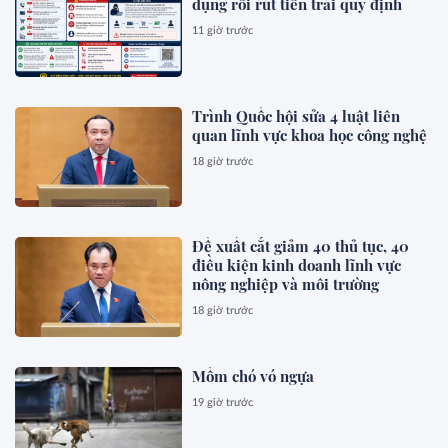
dụng rồi rút tiền trái quy định
11 giờ trước
Trình Quốc hội sửa 4 luật liên
quan lĩnh vực khoa học công nghệ
18 giờ trước
Đề xuất cắt giảm 40 thủ tục, 40
điều kiện kinh doanh lĩnh vực
nông nghiệp và môi trường
18 giờ trước
Mồm chó vó ngựa
19 giờ trước