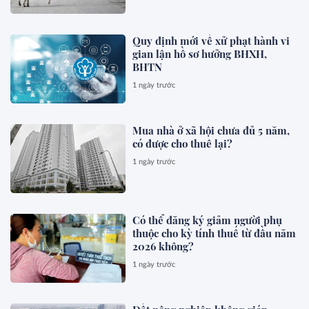
Quy định mới về xử phạt hành vi
gian lận hồ sơ hưởng BHXH,
BHTN
1 ngày trước
Mua nhà ở xã hội chưa đủ 5 năm,
có được cho thuê lại?
1 ngày trước
Có thể đăng ký giảm người phụ
thuộc cho kỳ tính thuế từ đầu năm
2026 không?
1 ngày trước