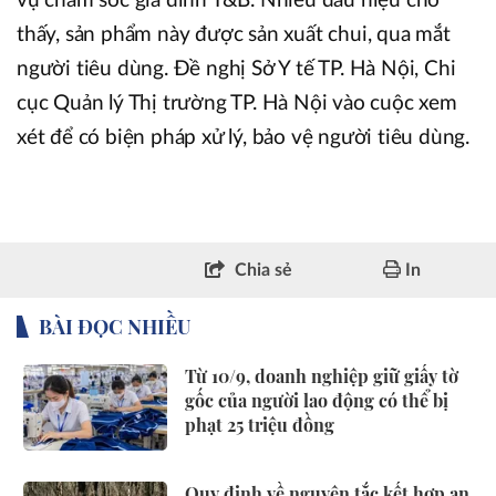
vụ chăm sóc gia đình T&B. Nhiều dấu hiệu cho
thấy, sản phẩm này được sản xuất chui, qua mắt
người tiêu dùng. Đề nghị Sở Y tế TP. Hà Nội, Chi
cục Quản lý Thị trường TP. Hà Nội vào cuộc xem
xét để có biện pháp xử lý, bảo vệ người tiêu dùng.
Chia sẻ
In
BÀI ĐỌC NHIỀU
Từ 10/9, doanh nghiệp giữ giấy tờ
gốc của người lao động có thể bị
phạt 25 triệu đồng
Quy định về nguyên tắc kết hợp an