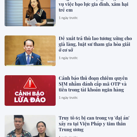
vụ việc bạo lực gia đình, xâm hại
trẻ em
1 ngày trước
Đề xuất trả thù lao tương xứng cho
già làng, luật sư tham gia hòa giải
ở cơ sở
1 ngày trước
Cảnh báo thủ đoạn chiếm quyền
SIM nhằm đánh cắp mã OTP và
tiền trong tài khoản ngân hàng
1 ngày trước
Truy tố 65 bị can trong vụ 'đại án'
xảy ra tại Viện Pháp y tâm thần
Trung ương