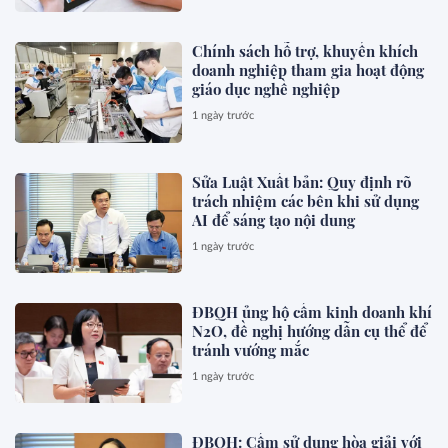
Chính sách hỗ trợ, khuyến khích
doanh nghiệp tham gia hoạt động
giáo dục nghề nghiệp
1 ngày trước
Sửa Luật Xuất bản: Quy định rõ
trách nhiệm các bên khi sử dụng
AI để sáng tạo nội dung
1 ngày trước
ĐBQH ủng hộ cấm kinh doanh khí
N2O, đề nghị hướng dẫn cụ thể để
tránh vướng mắc
1 ngày trước
ĐBQH: Cấm sử dụng hòa giải với