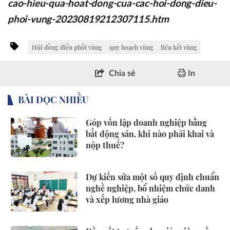
cao-hieu-qua-hoat-dong-cua-cac-hoi-dong-dieu-
phoi-vung-20230819212307115.htm
Hội đồng điều phối vùng
quy hoạch vùng
liên kết vùng
Chia sẻ
In
BÀI ĐỌC NHIỀU
Góp vốn lập doanh nghiệp bằng
bất động sản, khi nào phải khai và
nộp thuế?
Dự kiến sửa một số quy định chuẩn
nghề nghiệp, bổ nhiệm chức danh
và xếp lương nhà giáo