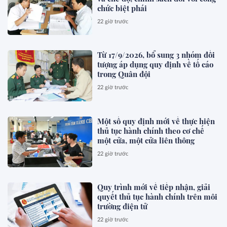
chức biệt phái
22 giờ trước
Từ 17/9/2026, bổ sung 3 nhóm đối
tượng áp dụng quy định về tố cáo
trong Quân đội
22 giờ trước
Một số quy định mới về thực hiện
thủ tục hành chính theo cơ chế
một cửa, một cửa liên thông
22 giờ trước
Quy trình mới về tiếp nhận, giải
quyết thủ tục hành chính trên môi
trường điện tử
22 giờ trước