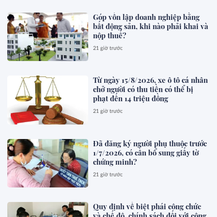
Góp vốn lập doanh nghiệp bằng
bất động sản, khi nào phải khai và
nộp thuế?
21 giờ trước
Từ ngày 15/8/2026, xe ô tô cá nhân
chở người có thu tiền có thể bị
phạt đến 14 triệu đồng
21 giờ trước
Đã đăng ký người phụ thuộc trước
1/7/2026, có cần bổ sung giấy tờ
chứng minh?
21 giờ trước
Quy định về biệt phái công chức
và chế độ, chính sách đối với công