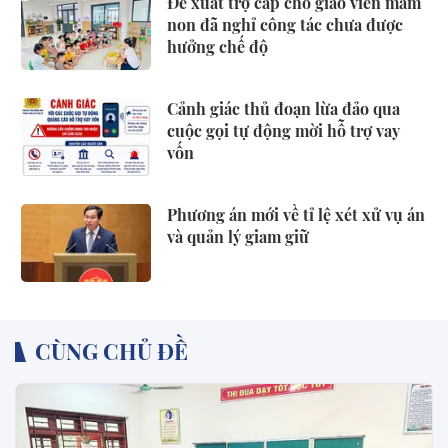
Đề xuất trợ cấp cho giáo viên mầm
non đã nghỉ công tác chưa được
hưởng chế độ
Cảnh giác thủ đoạn lừa đảo qua
cuộc gọi tự động mời hỗ trợ vay
vốn
Phương án mới về tỉ lệ xét xử vụ án
và quản lý giam giữ
CÙNG CHỦ ĐỀ