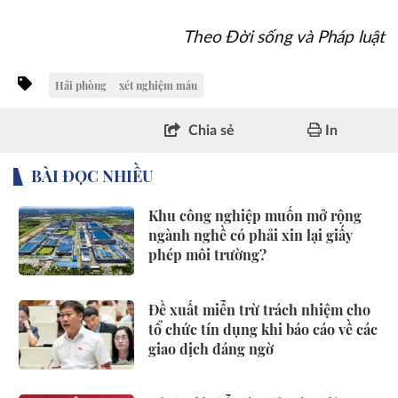
Theo Đời sống và Pháp luật
Hải phòng
xét nghiệm máu
Chia sẻ
In
BÀI ĐỌC NHIỀU
Khu công nghiệp muốn mở rộng
ngành nghề có phải xin lại giấy
phép môi trường?
Đề xuất miễn trừ trách nhiệm cho
tổ chức tín dụng khi báo cáo về các
giao dịch đáng ngờ