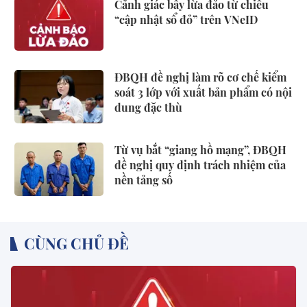
Cảnh giác bẫy lừa đảo từ chiêu
“cập nhật sổ đỏ” trên VNeID
ĐBQH đề nghị làm rõ cơ chế kiểm
soát 3 lớp với xuất bản phẩm có nội
dung đặc thù
Từ vụ bắt “giang hồ mạng”, ĐBQH
đề nghị quy định trách nhiệm của
nền tảng số
CÙNG CHỦ ĐỀ