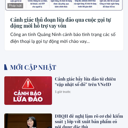
Pháp luật
Cảnh giác thủ đoạn lừa đảo qua cuộc gọi tự
động mời hỗ trợ vay vốn
Công an tỉnh Quảng Ninh cảnh báo tình trạng các số
điện thoại lạ gọi tự động mời chào vay...
MỚI CẬP NHẬT
Cảnh giác bẫy lừa đảo từ chiêu
“cập nhật sổ đỏ” trên VNeID
1 giờ trước
ĐBQH đề nghị làm rõ cơ chế kiểm
soát 3 lớp với xuất bản phẩm có
nội dung đặc thù