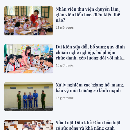
Nhân viên thư viện chuyển làm
giáo viên tiểu học, điều kiện thế
nào?
15 giờ trước
Dự kiến sửa đổi, bổ sung quy định
chuẩn nghề nghiệp, bổ nhiệm
chức danh, xếp lương đối với nhà
giáo
15 giờ trước
Xử lý nghiêm các 'giang hồ' mạng,
bảo vệ môi trường số lành mạnh
15 giờ trước
Sửa Luật Dầu khí: Đảm bảo luật
có sức sống và khả năng cạnh