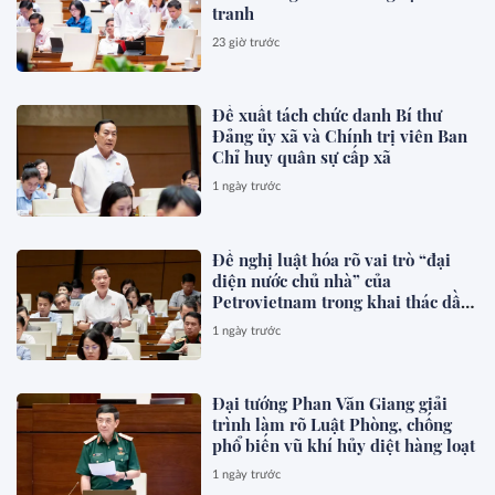
tranh
23 giờ trước
Đề xuất tách chức danh Bí thư
Đảng ủy xã và Chính trị viên Ban
Chỉ huy quân sự cấp xã
1 ngày trước
Đề nghị luật hóa rõ vai trò “đại
diện nước chủ nhà” của
Petrovietnam trong khai thác dầu
khí
1 ngày trước
Đại tướng Phan Văn Giang giải
trình làm rõ Luật Phòng, chống
phổ biến vũ khí hủy diệt hàng loạt
1 ngày trước