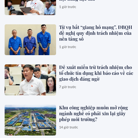
1 giờ trước
Từ vụ bắt “giang hồ mạng”, ĐBQH
đề nghị quy định trách nhiệm của
nền tảng số
1 giờ trước
Đề xuất miễn trừ trách nhiệm cho
tổ chức tín dụng khi báo cáo về các
giao dịch đáng ngờ
7 giờ trước
Khu công nghiệp muốn mở rộng
ngành nghề có phải xin lại giấy
phép môi trường?
14 giờ trước