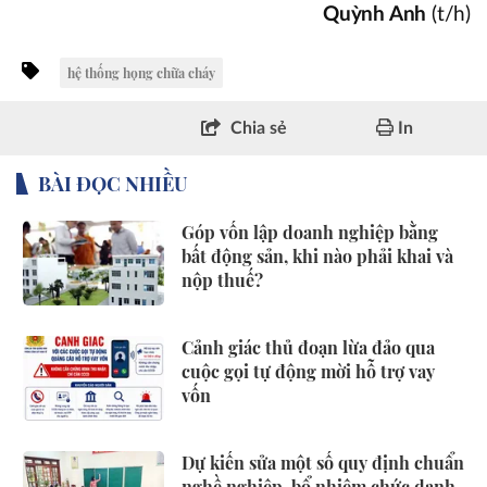
Quỳnh Anh
(t/h)
hệ thống họng chữa cháy
Chia sẻ
In
BÀI ĐỌC NHIỀU
Góp vốn lập doanh nghiệp bằng
bất động sản, khi nào phải khai và
nộp thuế?
Cảnh giác thủ đoạn lừa đảo qua
cuộc gọi tự động mời hỗ trợ vay
vốn
Dự kiến sửa một số quy định chuẩn
nghề nghiệp, bổ nhiệm chức danh