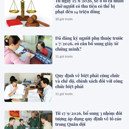
Từ ngày 15/8/2026, xe ô tô cá nhân
chở người có thu tiền có thể bị
phạt đến 14 triệu đồng
10 giờ trước
Đã đăng ký người phụ thuộc trước
1/7/2026, có cần bổ sung giấy tờ
chứng minh?
11 giờ trước
Quy định về biệt phái công chức
và chế độ, chính sách đối với công
chức biệt phái
11 giờ trước
Từ 17/9/2026, bổ sung 3 nhóm đối
tượng áp dụng quy định về tố cáo
trong Quân đội