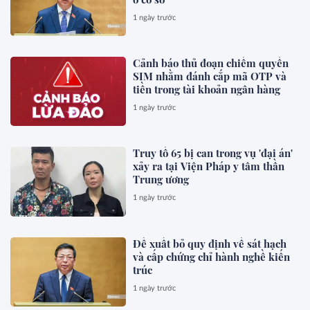
1 ngày trước
Cảnh báo thủ đoạn chiếm quyền
SIM nhằm đánh cắp mã OTP và
tiền trong tài khoản ngân hàng
1 ngày trước
Truy tố 65 bị can trong vụ 'đại án'
xảy ra tại Viện Pháp y tâm thần
Trung ương
1 ngày trước
Đề xuất bỏ quy định về sát hạch
và cấp chứng chỉ hành nghề kiến
trúc
1 ngày trước