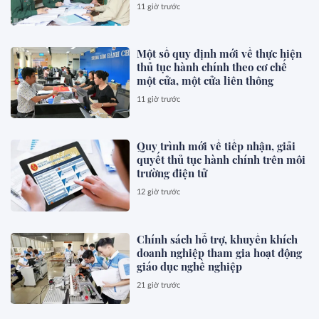
11 giờ trước
Một số quy định mới về thực hiện
thủ tục hành chính theo cơ chế
một cửa, một cửa liên thông
11 giờ trước
Quy trình mới về tiếp nhận, giải
quyết thủ tục hành chính trên môi
trường điện tử
12 giờ trước
Chính sách hỗ trợ, khuyến khích
doanh nghiệp tham gia hoạt động
giáo dục nghề nghiệp
21 giờ trước