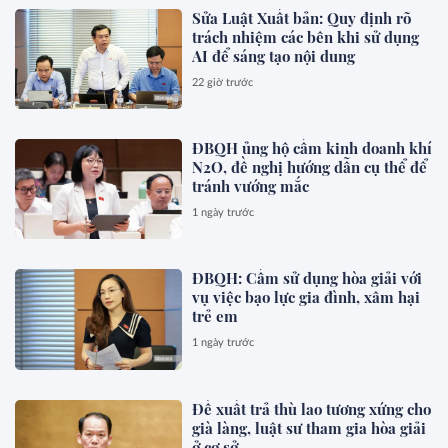
Sửa Luật Xuất bản: Quy định rõ
trách nhiệm các bên khi sử dụng
AI để sáng tạo nội dung
22 giờ trước
ĐBQH ủng hộ cấm kinh doanh khí
N2O, đề nghị hướng dẫn cụ thể để
tránh vướng mắc
1 ngày trước
ĐBQH: Cấm sử dụng hòa giải với
vụ việc bạo lực gia đình, xâm hại
trẻ em
1 ngày trước
Đề xuất trả thù lao tương xứng cho
già làng, luật sư tham gia hòa giải
ở cơ sở