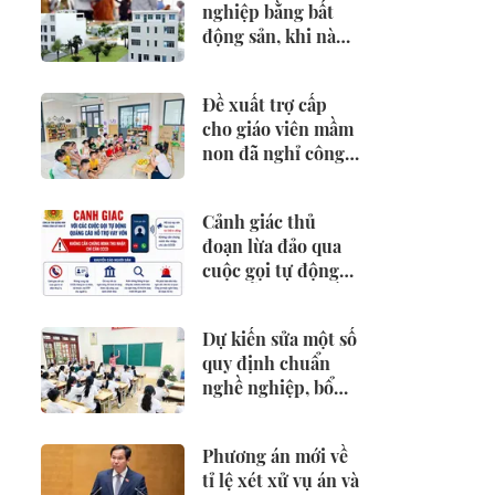
nghiệp bằng bất
động sản, khi nào
phải khai và nộp
thuế?
Đề xuất trợ cấp
cho giáo viên mầm
non đã nghỉ công
tác chưa được
hưởng chế độ
Cảnh giác thủ
đoạn lừa đảo qua
cuộc gọi tự động
mời hỗ trợ vay vốn
Dự kiến sửa một số
quy định chuẩn
nghề nghiệp, bổ
nhiệm chức danh
và xếp lương nhà
Phương án mới về
giáo
tỉ lệ xét xử vụ án và