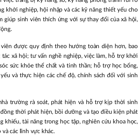
việc trang bị kỹ năng số, kỹ năng phòng tránh rủi ro
g khởi nghiệp, hội nhập và các kỹ năng thiết yếu cho
giúp sinh viên thích ứng với sự thay đổi của xã hội,
động.
h viên được quy định theo hướng toàn diện hơn, bao
ác xã hội; tư vấn nghề nghiệp, việc làm, hỗ trợ khởi
sóc sức khỏe thể chất và tinh thần; hỗ trợ học bổng,
t yếu và thực hiện các chế độ, chính sách đối với sinh
hà trường rà soát, phát hiện và hỗ trợ kịp thời sinh
đồng thời phát hiện, bồi dưỡng và tạo điều kiện phát
ng khiếu, tài năng trong học tập, nghiên cứu khoa học,
 và các lĩnh vực khác.