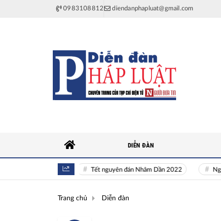
0983108812
diendanphapluat@gmail.com
DIỄN ĐÀN
ên khí Quốc gia
Tết nguyên đán Nhâm Dần 2022
Nguồn nhâ
Trang chủ
Diễn đàn