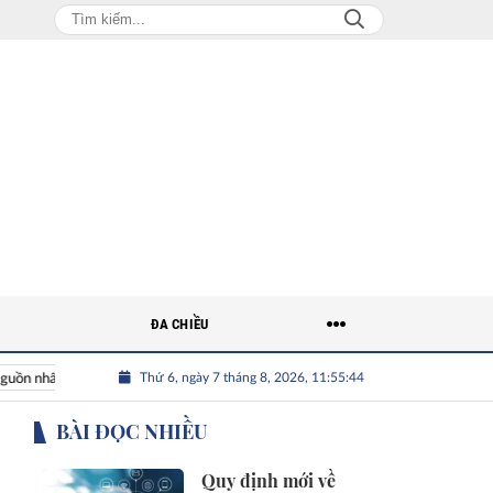
ĐA CHIỀU
Thứ 6, ngày 7 tháng 8, 2026, 11:55:45
hân lực Việt
Nhân tài Việt Nam
Giải bài toán nguồn nhân l
BÀI ĐỌC NHIỀU
Quy định mới về