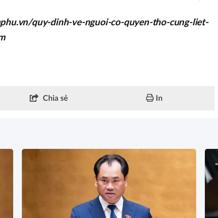
hphu.vn/quy-dinh-ve-nguoi-co-quyen-tho-cung-liet-
tm
Chia sẻ
In