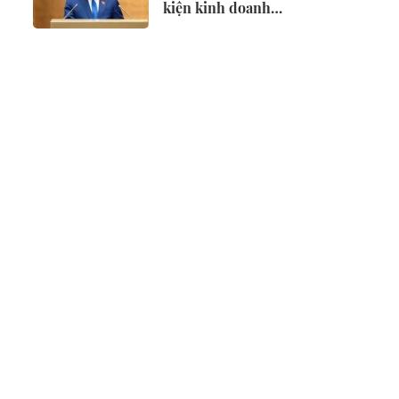
kiện kinh doanh
lĩnh vực nông
nghiệp và môi
trường