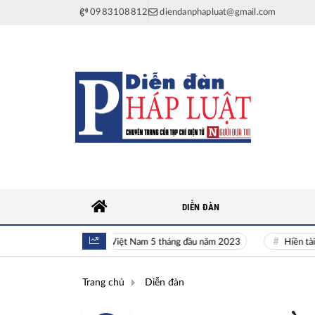
0983108812
diendanphapluat@gmail.com
DIỄN ĐÀN
Toàn cảnh kinh tế Việt Nam 5 tháng đầu năm 2023
Hiền tài là ng
Trang chủ
Diễn đàn