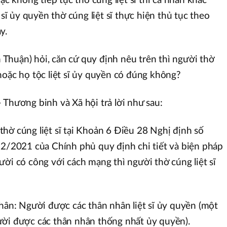
ặc không tiếp tục thờ cúng liệt sĩ thì cá nhân khác
 sĩ ủy quyền thờ cúng liệt sĩ thực hiện thủ tục theo
ày.
Thuận) hỏi, căn cứ quy định nêu trên thì người thờ
hoặc họ tộc liệt sĩ ủy quyền có đúng không?
 Thương binh và Xã hội trả lời như sau:
hờ cúng liệt sĩ tại Khoản 6 Điều 28 Nghị định số
2021 của Chính phủ quy định chi tiết và biện pháp
ười có công với cách mạng thì người thờ cúng liệt sĩ
nhân: Người được các thân nhân liệt sĩ ủy quyền (một
ười được các thân nhân thống nhất ủy quyền).