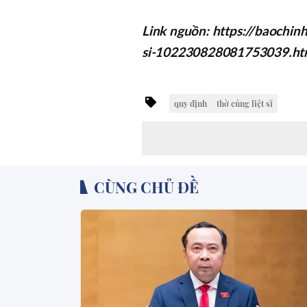
Link nguồn: https://baochin
si-102230828081753039.h
quy định
thờ cúng liệt sĩ
CÙNG CHỦ ĐỀ