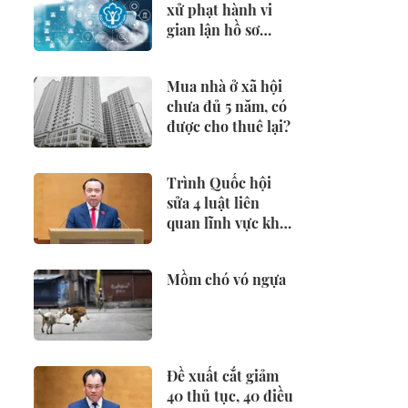
xử phạt hành vi
gian lận hồ sơ
hưởng BHXH,
BHTN
Mua nhà ở xã hội
chưa đủ 5 năm, có
được cho thuê lại?
Trình Quốc hội
sửa 4 luật liên
quan lĩnh vực khoa
học công nghệ
Mồm chó vó ngựa
Đề xuất cắt giảm
40 thủ tục, 40 điều