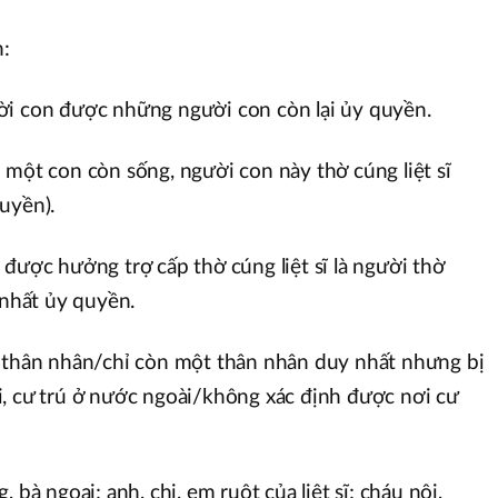
n:
ời con được những người con còn lại ủy quyền.
 một con còn sống, người con này thờ cúng liệt sĩ
quyền).
 được hưởng trợ cấp thờ cúng liệt sĩ là người thờ
 nhất ủy quyền.
n thân nhân/chỉ còn một thân nhân duy nhất nhưng bị
, cư trú ở nước ngoài/không xác định được nơi cư
 bà ngoại; anh, chị, em ruột của liệt sĩ; cháu nội,