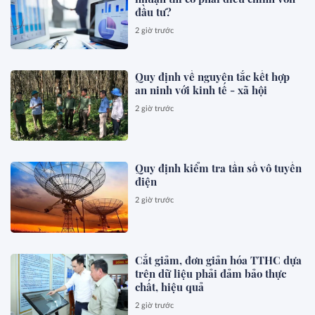
đầu tư?
2 giờ trước
Quy định về nguyên tắc kết hợp
an ninh với kinh tế - xã hội
2 giờ trước
Quy định kiểm tra tần số vô tuyến
điện
2 giờ trước
Cắt giảm, đơn giản hóa TTHC dựa
trên dữ liệu phải đảm bảo thực
chất, hiệu quả
2 giờ trước