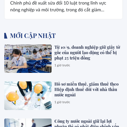
Chính phủ đề xuất sửa đổi 10 luật trong lĩnh vực
nông nghiệp và môi trường, trong đó cắt giảm...
MỚI CẬP NHẬT
Từ 10/9, doanh nghiệp giữ giấy tờ
gốc của người lao động có thể bị
phạt 25 triệu đồng
1 giờ trước
Hồ sơ miễn thuế, giảm thuế theo
Hiệp định thuế đối với nhà thầu
nước ngoài
1 giờ trước
Công ty nước ngoài giữ lại lợi
nhuận thì có phải điều chỉnh vốn