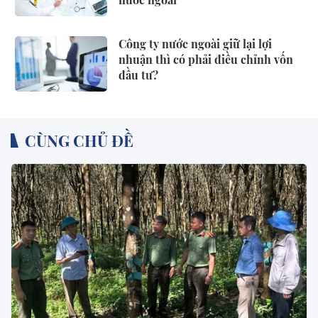
Công ty nước ngoài giữ lại lợi
nhuận thì có phải điều chỉnh vốn
đầu tư?
CÙNG CHỦ ĐỀ