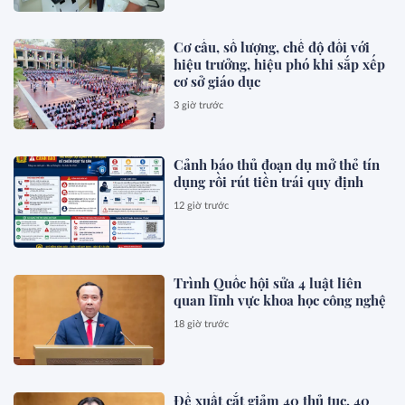
Cơ cấu, số lượng, chế độ đối với
hiệu trưởng, hiệu phó khi sắp xếp
cơ sở giáo dục
3 giờ trước
Cảnh báo thủ đoạn dụ mở thẻ tín
dụng rồi rút tiền trái quy định
12 giờ trước
Trình Quốc hội sửa 4 luật liên
quan lĩnh vực khoa học công nghệ
18 giờ trước
Đề xuất cắt giảm 40 thủ tục, 40