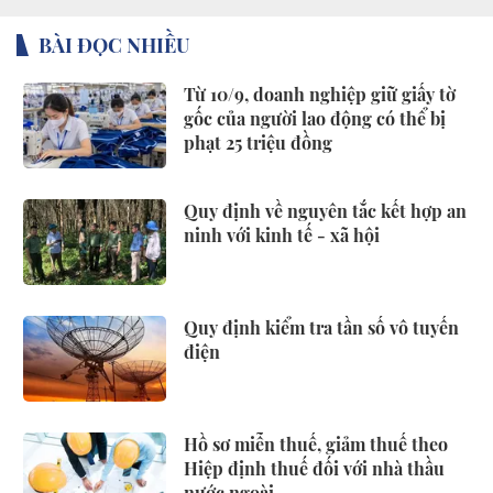
BÀI ĐỌC NHIỀU
Từ 10/9, doanh nghiệp giữ giấy tờ
gốc của người lao động có thể bị
phạt 25 triệu đồng
Quy định về nguyên tắc kết hợp an
ninh với kinh tế - xã hội
Quy định kiểm tra tần số vô tuyến
điện
Hồ sơ miễn thuế, giảm thuế theo
Hiệp định thuế đối với nhà thầu
nước ngoài