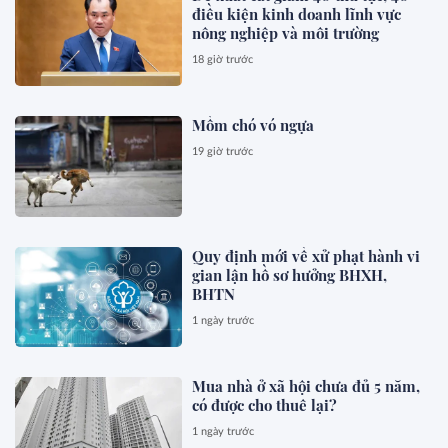
điều kiện kinh doanh lĩnh vực
nông nghiệp và môi trường
18 giờ trước
Mồm chó vó ngựa
19 giờ trước
Quy định mới về xử phạt hành vi
gian lận hồ sơ hưởng BHXH,
BHTN
1 ngày trước
Mua nhà ở xã hội chưa đủ 5 năm,
có được cho thuê lại?
1 ngày trước