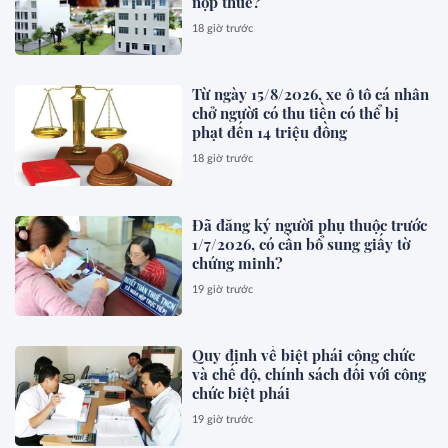
nộp thuế?
18 giờ trước
Từ ngày 15/8/2026, xe ô tô cá nhân
chở người có thu tiền có thể bị
phạt đến 14 triệu đồng
18 giờ trước
Đã đăng ký người phụ thuộc trước
1/7/2026, có cần bổ sung giấy tờ
chứng minh?
19 giờ trước
Quy định về biệt phái công chức
và chế độ, chính sách đối với công
chức biệt phái
19 giờ trước