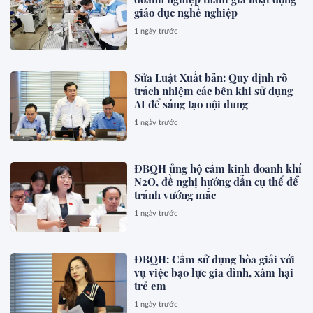
giáo dục nghề nghiệp
1 ngày trước
Sửa Luật Xuất bản: Quy định rõ
trách nhiệm các bên khi sử dụng
AI để sáng tạo nội dung
1 ngày trước
ĐBQH ủng hộ cấm kinh doanh khí
N2O, đề nghị hướng dẫn cụ thể để
tránh vướng mắc
1 ngày trước
ĐBQH: Cấm sử dụng hòa giải với
vụ việc bạo lực gia đình, xâm hại
trẻ em
1 ngày trước