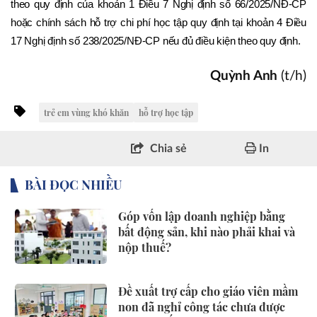
theo quy định của khoản 1 Điều 7 Nghị định số 66/2025/NĐ-CP 
hoặc chính sách hỗ trợ chi phí học tập quy định tại khoản 4 Điều 
17 Nghị định số 238/2025/NĐ-CP nếu đủ điều kiện theo quy định.
Quỳnh Anh
(t/h)
trẻ em vùng khó khăn
hỗ trợ học tập
Chia sẻ
In
BÀI ĐỌC NHIỀU
Góp vốn lập doanh nghiệp bằng
bất động sản, khi nào phải khai và
nộp thuế?
Đề xuất trợ cấp cho giáo viên mầm
non đã nghỉ công tác chưa được