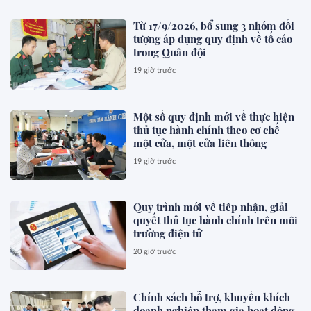
Từ 17/9/2026, bổ sung 3 nhóm đối
tượng áp dụng quy định về tố cáo
trong Quân đội
19 giờ trước
Một số quy định mới về thực hiện
thủ tục hành chính theo cơ chế
một cửa, một cửa liên thông
19 giờ trước
Quy trình mới về tiếp nhận, giải
quyết thủ tục hành chính trên môi
trường điện tử
20 giờ trước
Chính sách hỗ trợ, khuyến khích
doanh nghiệp tham gia hoạt động