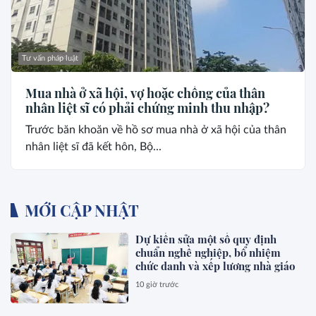
Tư vấn pháp luật
Mua nhà ở xã hội, vợ hoặc chồng của thân
nhân liệt sĩ có phải chứng minh thu nhập?
Trước băn khoăn về hồ sơ mua nhà ở xã hội của thân
nhân liệt sĩ đã kết hôn, Bộ...
MỚI CẬP NHẬT
Dự kiến sửa một số quy định
chuẩn nghề nghiệp, bổ nhiệm
chức danh và xếp lương nhà giáo
10 giờ trước