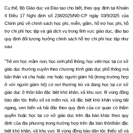
Cụ thể, Bộ Giáo dục và Đào tạo cho biết, theo quy định tại Khoản 
4 Điều 17 Nghị định số 238/2025/NĐ-CP ngày 03/9/2025 của 
Chính phủ về chính sách học phí, miễn, giảm, hỗ trợ học phí, hỗ 
trợ chi phí học tập và giá dịch vụ trong lĩnh vực giáo dục, đào tạo 
quy định đối tượng hưởng chính sách hỗ trợ chi phí học tập như 
sau:
"Trẻ em học mầm non, học sinh phổ thông, học viên học tại cơ sở 
giáo dục thường xuyên theo chương trình giáo dục phổ thông mà 
bản thân và cha hoặc mẹ hoặc người giám hộ (trong trường hợp 
ở với người giám hộ) có nơi thường trú và đang học tại cơ sở 
giáo dục ở thôn bản đặc biệt khó khăn, xã khu vực III vùng đồng 
bào dân tộc thiểu số và miền núi, xã đặc biệt khó khăn vùng bãi 
ngang, ven biển và hải đảo theo quy định của cơ quan có thẩm 
quyền hoặc học tại cơ sở giáo dục trên địa bàn khác theo quy 
định của địa phương trong trường hợp trên địa bàn thôn/bản đặc 
biệt khó khăn, xã khu vực III vùng đồng bào dân tộc thiểu số và 