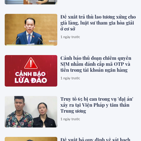
Đề xuất trả thù lao tương xứng cho
già làng, luật sư tham gia hòa giải
ở cơ sở
1 ngày trước
Cảnh báo thủ đoạn chiếm quyền
SIM nhằm đánh cắp mã OTP và
tiền trong tài khoản ngân hàng
1 ngày trước
Truy tố 65 bị can trong vụ 'đại án'
xảy ra tại Viện Pháp y tâm thần
Trung ương
1 ngày trước
Đề xuất bỏ quy định về sát hạch