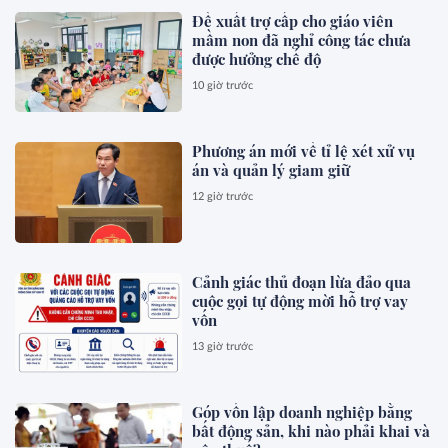
Đề xuất trợ cấp cho giáo viên
mầm non đã nghỉ công tác chưa
được hưởng chế độ
10 giờ trước
Phương án mới về tỉ lệ xét xử vụ
án và quản lý giam giữ
12 giờ trước
Cảnh giác thủ đoạn lừa đảo qua
cuộc gọi tự động mời hỗ trợ vay
vốn
13 giờ trước
Góp vốn lập doanh nghiệp bằng
bất động sản, khi nào phải khai và