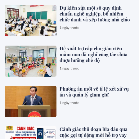
Dự kiến sửa một số quy định
chuẩn nghề nghiệp, bổ nhiệm
chức danh và xếp lương nhà giáo
1 ngày trước
Đề xuất trợ cấp cho giáo viên
mầm non đã nghỉ công tác chưa
được hưởng chế độ
1 ngày trước
Phương án mới về tỉ lệ xét xử vụ
án và quản lý giam giữ
1 ngày trước
Cảnh giác thủ đoạn lừa đảo qua
cuộc gọi tự động mời hỗ trợ vay