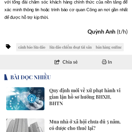
với tổng đài chăm sóc khách hàng chính thức của nền tảng để 
xác minh thông tin hoặc trình báo cơ quan Công an nơi gần nhất 
để được hỗ trợ kịp thời.
Quỳnh Anh
(t/h)
cảnh báo lừa đảo
lừa đảo chiếm đoạt tài sản
bán hàng online
Chia sẻ
In
BÀI ĐỌC NHIỀU
Quy định mới về xử phạt hành vi
gian lận hồ sơ hưởng BHXH,
BHTN
Mua nhà ở xã hội chưa đủ 5 năm,
có được cho thuê lại?