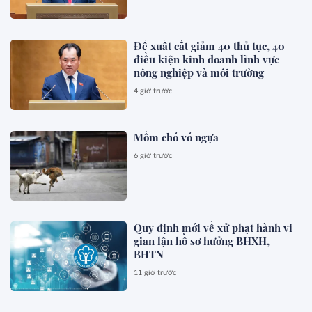
Đề xuất cắt giảm 40 thủ tục, 40
điều kiện kinh doanh lĩnh vực
nông nghiệp và môi trường
4 giờ trước
Mồm chó vó ngựa
6 giờ trước
Quy định mới về xử phạt hành vi
gian lận hồ sơ hưởng BHXH,
BHTN
11 giờ trước