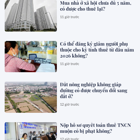
Mua nhà ở xã hội chưa đủ 5 năm,
có được cho thuê lại?
11 giờ trước
Có thể đăng ký giảm người phụ
thuộc cho kỳ tính thuế từ đầu năm
2026 không?
11 giờ trước
Đất nông nghiệp không giáp
đường có được chuyển đổi sang
đất ở?
12 giờ trước
Nộp hồ sơ quyết toán thuế TNCN
muộn có bị phạt không?
12 giờ trước