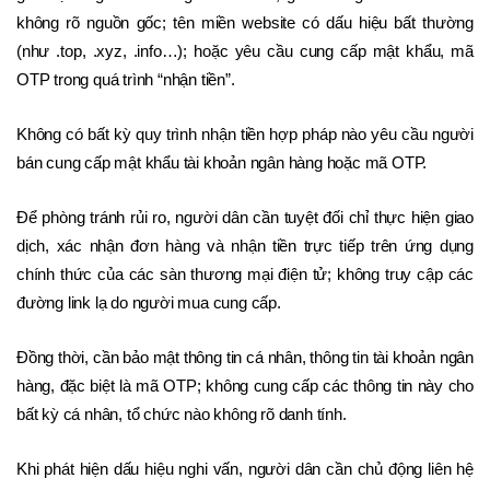
không rõ nguồn gốc; tên miền website có dấu hiệu bất thường 
(như .top, .xyz, .info…); hoặc yêu cầu cung cấp mật khẩu, mã 
OTP trong quá trình “nhận tiền”.
Không có bất kỳ quy trình nhận tiền hợp pháp nào yêu cầu người 
bán cung cấp mật khẩu tài khoản ngân hàng hoặc mã OTP.
Để phòng tránh rủi ro, người dân cần tuyệt đối chỉ thực hiện giao 
dịch, xác nhận đơn hàng và nhận tiền trực tiếp trên ứng dụng 
chính thức của các sàn thương mại điện tử; không truy cập các 
đường link lạ do người mua cung cấp. 
Đồng thời, cần bảo mật thông tin cá nhân, thông tin tài khoản ngân 
hàng, đặc biệt là mã OTP; không cung cấp các thông tin này cho 
bất kỳ cá nhân, tổ chức nào không rõ danh tính.
Khi phát hiện dấu hiệu nghi vấn, người dân cần chủ động liên hệ 