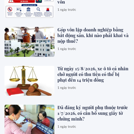
vốn
1 ngày trước
Góp vốn lập doanh nghiệp bằng
bất động sản, khi nào phải khai và
nộp thuế?
1 ngày trước
Từ ngày 15/8/2026, xe ô tô cá nhân
chở người có thu tiền có thể bị
phạt đến 14 triệu đồng
1 ngày trước
Đã đăng ký người phụ thuộc trước
1/7/2026, có cần bổ sung giấy tờ
chứng minh?
1 ngày trước