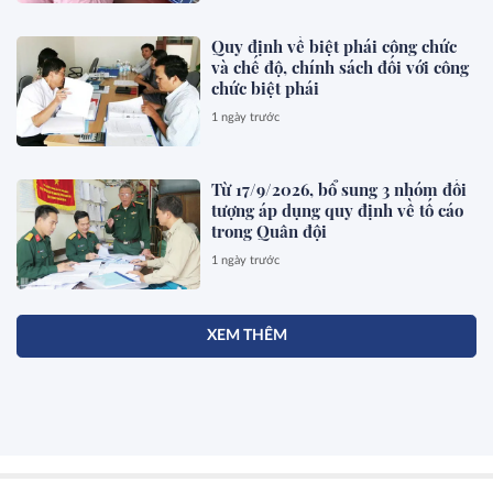
Quy định về biệt phái công chức
và chế độ, chính sách đối với công
chức biệt phái
1 ngày trước
Từ 17/9/2026, bổ sung 3 nhóm đối
tượng áp dụng quy định về tố cáo
trong Quân đội
1 ngày trước
XEM THÊM