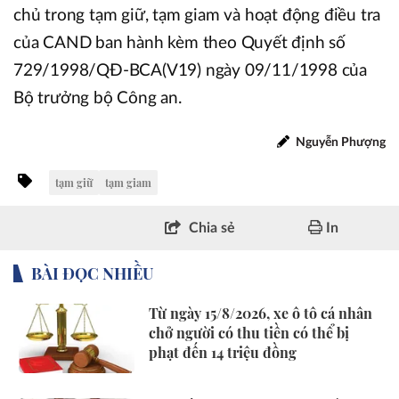
chủ trong tạm giữ, tạm giam và hoạt động điều tra
của CAND ban hành kèm theo Quyết định số
729/1998/QĐ-BCA(V19) ngày 09/11/1998 của
Bộ trưởng bộ Công an.
Nguyễn Phượng
tạm giữ
tạm giam
Chia sẻ
In
BÀI ĐỌC NHIỀU
Từ ngày 15/8/2026, xe ô tô cá nhân
chở người có thu tiền có thể bị
phạt đến 14 triệu đồng