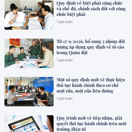
Quy định về biệt phái công chức
và chế độ, chính sách đối với công
chức biệt phái
7 giờ trước
Từ 17/9/2026, bổ sung 3 nhóm đối
tượng áp dụng quy định về tố cáo
trong Quân đội
7 giờ trước
Một số quy định mới về thực hiện
thủ tục hành chính theo cơ chế
một cửa, một cửa liên thông
7 giờ trước
Quy trình mới về tiếp nhận, giải
quyết thủ tục hành chính trên môi
trường điện tử