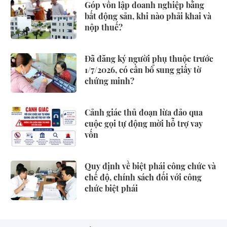
Góp vốn lập doanh nghiệp bằng
bất động sản, khi nào phải khai và
nộp thuế?
Đã đăng ký người phụ thuộc trước
1/7/2026, có cần bổ sung giấy tờ
chứng minh?
Cảnh giác thủ đoạn lừa đảo qua
cuộc gọi tự động mời hỗ trợ vay
vốn
Quy định về biệt phái công chức và
chế độ, chính sách đối với công
chức biệt phái