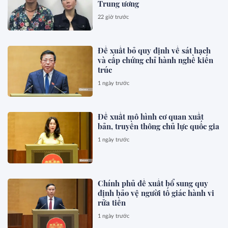
Trung ương
22 giờ trước
Đề xuất bỏ quy định về sát hạch
và cấp chứng chỉ hành nghề kiến
trúc
1 ngày trước
Đề xuất mô hình cơ quan xuất
bản, truyền thông chủ lực quốc gia
1 ngày trước
Chính phủ đề xuất bổ sung quy
định bảo vệ người tố giác hành vi
rửa tiền
1 ngày trước