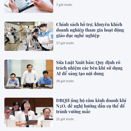
7 giờ trước
Chính sách hỗ trợ, khuyến khích
doanh nghiệp tham gia hoạt động
giáo dục nghề nghiệp
17 giờ trước
Sửa Luật Xuất bản: Quy định rõ
trách nhiệm các bên khi sử dụng
AI để sáng tạo nội dung
18 giờ trước
ĐBQH ủng hộ cấm kinh doanh khí
N2O, đề nghị hướng dẫn cụ thể để
tránh vướng mắc
21 giờ trước