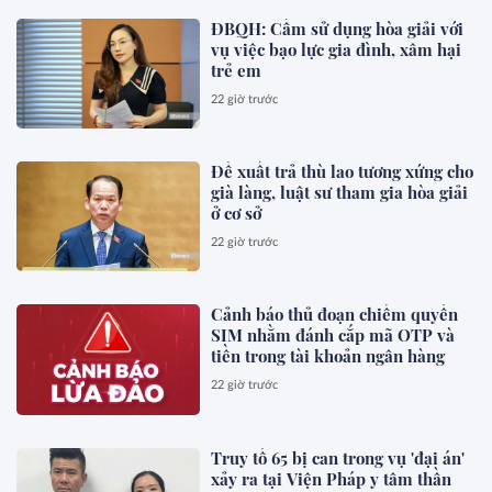
ĐBQH: Cấm sử dụng hòa giải với
vụ việc bạo lực gia đình, xâm hại
trẻ em
22 giờ trước
Đề xuất trả thù lao tương xứng cho
già làng, luật sư tham gia hòa giải
ở cơ sở
22 giờ trước
Cảnh báo thủ đoạn chiếm quyền
SIM nhằm đánh cắp mã OTP và
tiền trong tài khoản ngân hàng
22 giờ trước
Truy tố 65 bị can trong vụ 'đại án'
xảy ra tại Viện Pháp y tâm thần