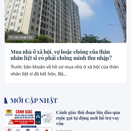
Tư vấn pháp luật
Mua nhà ở xã hội, vợ hoặc chồng của thân
nhân liệt sĩ có phải chứng minh thu nhập?
Trước băn khoăn về hồ sơ mua nhà ở xã hội của thân
nhân liệt sĩ đã kết hôn, Bộ...
MỚI CẬP NHẬT
Cảnh giác thủ đoạn lừa đảo qua
cuộc gọi tự động mời hỗ trợ vay
vốn