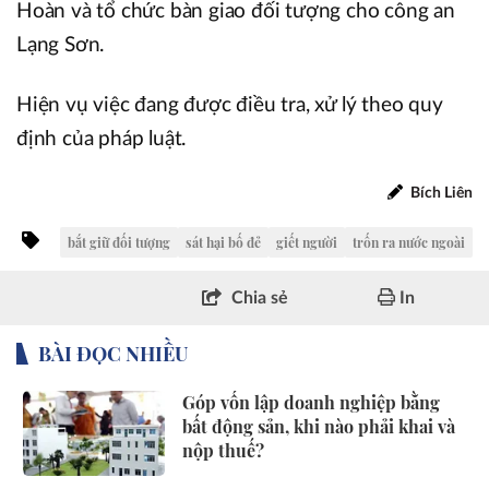
Hoàn và tổ chức bàn giao đối tượng cho công an
Lạng Sơn.
Hiện vụ việc đang được điều tra, xử lý theo quy
định của pháp luật.
Bích Liên
bắt giữ đối tượng
sát hại bố đẻ
giết người
trốn ra nước ngoài
Chia sẻ
In
BÀI ĐỌC NHIỀU
Góp vốn lập doanh nghiệp bằng
bất động sản, khi nào phải khai và
nộp thuế?