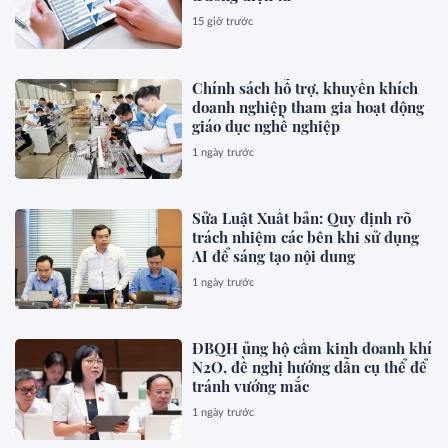
15 giờ trước
Chính sách hỗ trợ, khuyến khích
doanh nghiệp tham gia hoạt động
giáo dục nghề nghiệp
1 ngày trước
Sửa Luật Xuất bản: Quy định rõ
trách nhiệm các bên khi sử dụng
AI để sáng tạo nội dung
1 ngày trước
ĐBQH ủng hộ cấm kinh doanh khí
N2O, đề nghị hướng dẫn cụ thể để
tránh vướng mắc
1 ngày trước