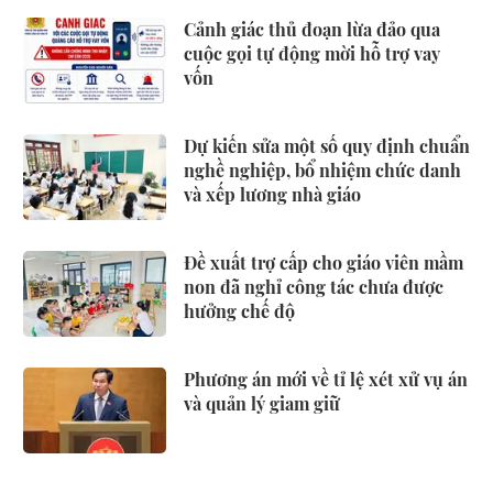
Cảnh giác thủ đoạn lừa đảo qua
cuộc gọi tự động mời hỗ trợ vay
vốn
Dự kiến sửa một số quy định chuẩn
nghề nghiệp, bổ nhiệm chức danh
và xếp lương nhà giáo
Đề xuất trợ cấp cho giáo viên mầm
non đã nghỉ công tác chưa được
hưởng chế độ
Phương án mới về tỉ lệ xét xử vụ án
và quản lý giam giữ