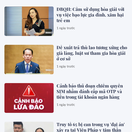
ĐBQH: Cấm sử dụng hòa giải với
vụ việc bạo lực gia đình, xâm hại
trẻ em
1 ngày trước
Đề xuất trả thù lao tương xứng cho
già làng, luật sư tham gia hòa giải
ở cơ sở
1 ngày trước
Cảnh báo thủ đoạn chiếm quyền
SIM nhằm đánh cắp mã OTP và
tiền trong tài khoản ngân hàng
1 ngày trước
Truy tố 65 bị can trong vụ 'đại án'
xảy ra tại Viện Pháp y tâm thần