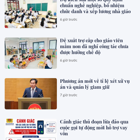
chuẩn nghề nghiệp, bổ nhiệm
chức danh và xếp lương nhà giáo
6 giờ trước
Đề xuất trợ cấp cho giáo viên
mầm non đã nghỉ công tác chưa
được hưởng chế độ
6 giờ trước
Phương án mới về tỉ lệ xét xử vụ
án và quản lý giam giữ
7 giờ trước
Cảnh giác thủ đoạn lừa đảo qua
cuộc gọi tự động mời hỗ trợ vay
vốn