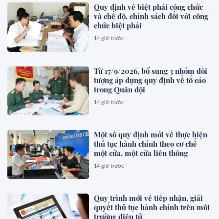
Quy định về biệt phái công chức
và chế độ, chính sách đối với công
chức biệt phái
14 giờ trước
Từ 17/9/2026, bổ sung 3 nhóm đối
tượng áp dụng quy định về tố cáo
trong Quân đội
14 giờ trước
Một số quy định mới về thực hiện
thủ tục hành chính theo cơ chế
một cửa, một cửa liên thông
14 giờ trước
Quy trình mới về tiếp nhận, giải
quyết thủ tục hành chính trên môi
trường điện tử