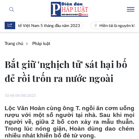
inh tế Việt Nam 5 tháng đầu năm 2023
Hiền tài là nguyên khí Quốc gi
Trang chủ
Pháp luật
Bắt giữ 'nghịch tử' sát hại bố
đẻ rồi trốn ra nước ngoài
10:48 04/08/2023
Lộc Văn Hoàn cùng ông T. ngồi ăn cơm uống
rượu với một số người tại nhà. Sau khi mọi
người về, giữa 2 bố con xảy ra mẫu thuẫn.
Trong lúc nóng giận, Hoàn dùng dao chém
nhiều nhát khiến bố đẻ tử vong.