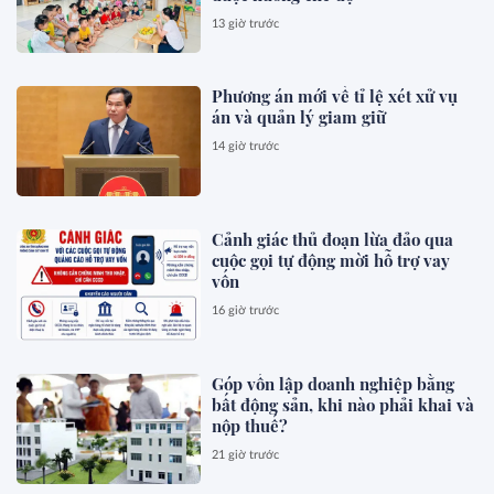
13 giờ trước
Phương án mới về tỉ lệ xét xử vụ
án và quản lý giam giữ
14 giờ trước
Cảnh giác thủ đoạn lừa đảo qua
cuộc gọi tự động mời hỗ trợ vay
vốn
16 giờ trước
Góp vốn lập doanh nghiệp bằng
bất động sản, khi nào phải khai và
nộp thuế?
21 giờ trước