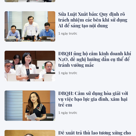
Sửa Luật Xuất bản: Quy định rõ
trách nhiệm các bên khi sử dụng
AI để sáng tạo nội dung
1 ngày trước
ĐBQH ủng hộ cấm kinh doanh khí
N2O, đề nghị hướng dẫn cụ thể để
tránh vướng mắc
1 ngày trước
ĐBQH: Cấm sử dụng hòa giải với
vụ việc bạo lực gia đình, xâm hại
trẻ em
1 ngày trước
Đề xuất trả thù lao tương xứng cho