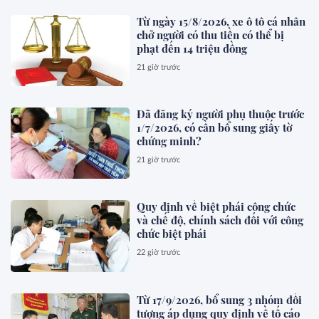
Từ ngày 15/8/2026, xe ô tô cá nhân
chở người có thu tiền có thể bị
phạt đến 14 triệu đồng
21 giờ trước
Đã đăng ký người phụ thuộc trước
1/7/2026, có cần bổ sung giấy tờ
chứng minh?
21 giờ trước
Quy định về biệt phái công chức
và chế độ, chính sách đối với công
chức biệt phái
22 giờ trước
Từ 17/9/2026, bổ sung 3 nhóm đối
tượng áp dụng quy định về tố cáo