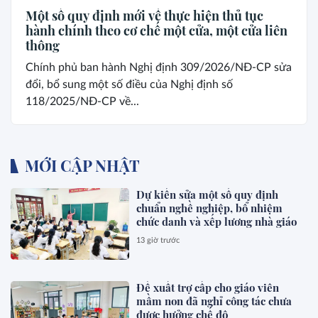
Một số quy định mới về thực hiện thủ tục
hành chính theo cơ chế một cửa, một cửa liên
thông
Chính phủ ban hành Nghị định 309/2026/NĐ-CP sửa
đổi, bổ sung một số điều của Nghị định số
118/2025/NĐ-CP về...
MỚI CẬP NHẬT
Dự kiến sửa một số quy định
chuẩn nghề nghiệp, bổ nhiệm
chức danh và xếp lương nhà giáo
13 giờ trước
Đề xuất trợ cấp cho giáo viên
mầm non đã nghỉ công tác chưa
được hưởng chế độ