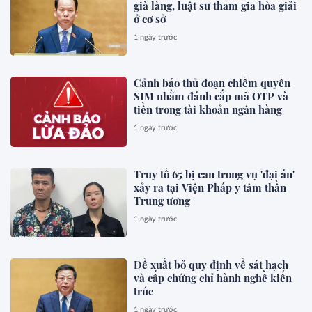
già làng, luật sư tham gia hòa giải
ở cơ sở
1 ngày trước
Cảnh báo thủ đoạn chiếm quyền
SIM nhằm đánh cắp mã OTP và
tiền trong tài khoản ngân hàng
1 ngày trước
Truy tố 65 bị can trong vụ 'đại án'
xảy ra tại Viện Pháp y tâm thần
Trung ương
1 ngày trước
Đề xuất bỏ quy định về sát hạch
và cấp chứng chỉ hành nghề kiến
trúc
1 ngày trước