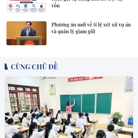
vốn
Phương án mới về tỉ lệ xét xử vụ án
và quản lý giam giữ
CÙNG CHỦ ĐỀ