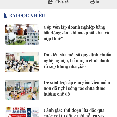
Chia sẻ
In
BÀI ĐỌC NHIỀU
Góp vốn lập doanh nghiệp bằng
bất động sản, khi nào phải khai và
nộp thuế?
Dự kiến sửa một số quy định chuẩn
nghề nghiệp, bổ nhiệm chức danh
và xếp lương nhà giáo
Đề xuất trợ cấp cho giáo viên mầm
non đã nghỉ công tác chưa được
hưởng chế độ
Cảnh giác thủ đoạn lừa đảo qua
cuộc gọi tự động mời hỗ trợ vay