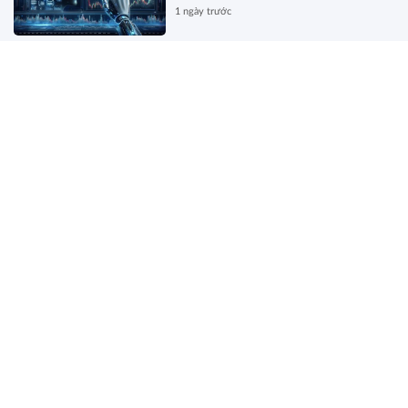
1 ngày trước
Hàng tặng kèm cho khách hàng,
ghi hóa đơn thế nào?
1 ngày trước
Chính sách cho người có uy tín
trong vùng đồng bào dân tộc thiểu
số
1 ngày trước
Đề xuất mức thanh toán bảo hiểm
y tế đối với dịch vụ khám bệnh,
chữa bệnh tại nhà
1 ngày trước