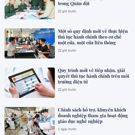
trong Quân đội
22 giờ trước
Một số quy định mới về thực hiện
thủ tục hành chính theo cơ chế
một cửa, một cửa liên thông
22 giờ trước
Quy trình mới về tiếp nhận, giải
quyết thủ tục hành chính trên môi
trường điện tử
22 giờ trước
Chính sách hỗ trợ, khuyến khích
doanh nghiệp tham gia hoạt động
giáo dục nghề nghiệp
1 ngày trước