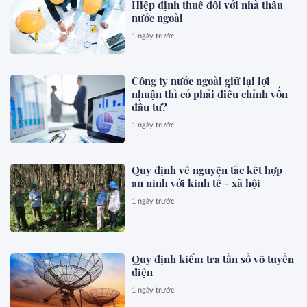
Hiệp định thuế đối với nhà thầu
nước ngoài
1 ngày trước
Công ty nước ngoài giữ lại lợi
nhuận thì có phải điều chỉnh vốn
đầu tư?
1 ngày trước
Quy định về nguyên tắc kết hợp
an ninh với kinh tế - xã hội
1 ngày trước
Quy định kiểm tra tần số vô tuyến
điện
1 ngày trước