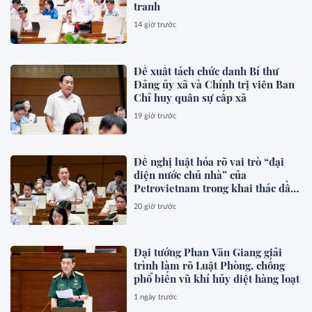
tranh
14 giờ trước
Đề xuất tách chức danh Bí thư
Đảng ủy xã và Chính trị viên Ban
Chỉ huy quân sự cấp xã
19 giờ trước
Đề nghị luật hóa rõ vai trò “đại
diện nước chủ nhà” của
Petrovietnam trong khai thác dầu
khí
20 giờ trước
Đại tướng Phan Văn Giang giải
trình làm rõ Luật Phòng, chống
phổ biến vũ khí hủy diệt hàng loạt
1 ngày trước