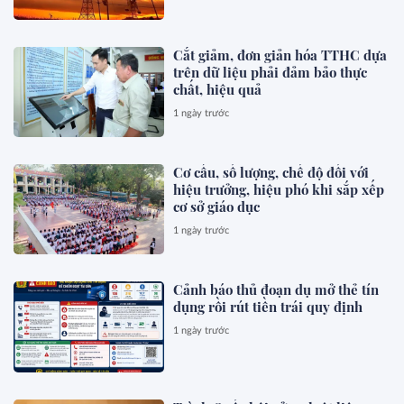
Cắt giảm, đơn giản hóa TTHC dựa
trên dữ liệu phải đảm bảo thực
chất, hiệu quả
1 ngày trước
Cơ cấu, số lượng, chế độ đối với
hiệu trưởng, hiệu phó khi sắp xếp
cơ sở giáo dục
1 ngày trước
Cảnh báo thủ đoạn dụ mở thẻ tín
dụng rồi rút tiền trái quy định
1 ngày trước