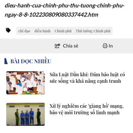
dieu-hanh-cua-chinh-phu-thu-tuong-chinh-phu-
ngay-8-8-102230809080337442.htm
chỉ đạo
điều hành
Chính phủ
Thủ tướng Chính phủ
Chia sẻ
In
BÀI ĐỌC NHIỀU
Sửa Luật Dầu khí: Đảm bảo luật có
sức sống và khả năng cạnh tranh
Xử lý nghiêm các 'giang hồ' mạng,
bảo vệ môi trường số lành mạnh