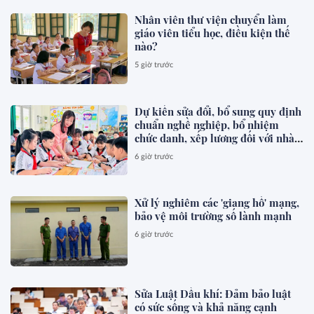
Nhân viên thư viện chuyển làm
giáo viên tiểu học, điều kiện thế
nào?
5 giờ trước
Dự kiến sửa đổi, bổ sung quy định
chuẩn nghề nghiệp, bổ nhiệm
chức danh, xếp lương đối với nhà
giáo
6 giờ trước
Xử lý nghiêm các 'giang hồ' mạng,
bảo vệ môi trường số lành mạnh
6 giờ trước
Sửa Luật Dầu khí: Đảm bảo luật
có sức sống và khả năng cạnh