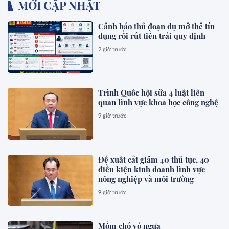
MỚI CẬP NHẬT
Cảnh báo thủ đoạn dụ mở thẻ tín
dụng rồi rút tiền trái quy định
2 giờ trước
Trình Quốc hội sửa 4 luật liên
quan lĩnh vực khoa học công nghệ
9 giờ trước
Đề xuất cắt giảm 40 thủ tục, 40
điều kiện kinh doanh lĩnh vực
nông nghiệp và môi trường
9 giờ trước
Mồm chó vó ngựa