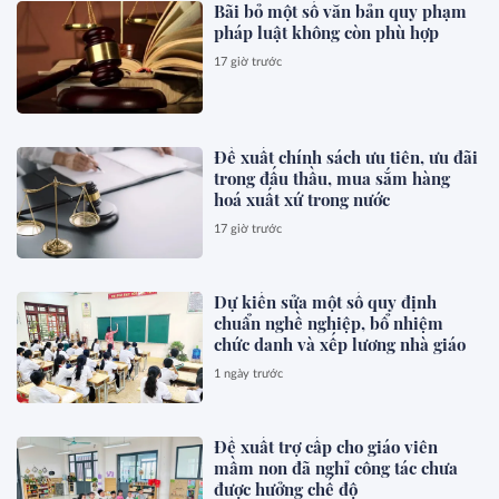
Bãi bỏ một số văn bản quy phạm
pháp luật không còn phù hợp
17 giờ trước
Đề xuất chính sách ưu tiên, ưu đãi
trong đấu thầu, mua sắm hàng
hoá xuất xứ trong nước
17 giờ trước
Dự kiến sửa một số quy định
chuẩn nghề nghiệp, bổ nhiệm
chức danh và xếp lương nhà giáo
1 ngày trước
Đề xuất trợ cấp cho giáo viên
mầm non đã nghỉ công tác chưa
được hưởng chế độ