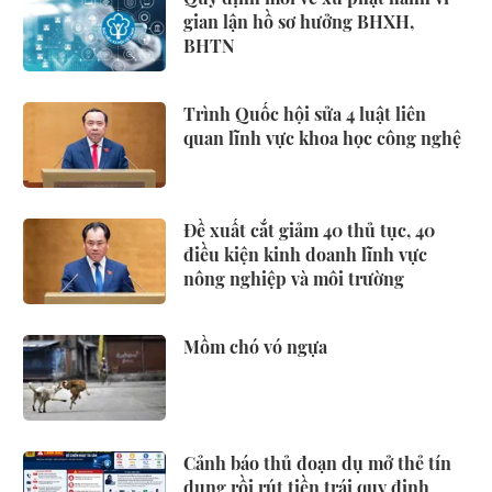
gian lận hồ sơ hưởng BHXH,
BHTN
Trình Quốc hội sửa 4 luật liên
quan lĩnh vực khoa học công nghệ
Đề xuất cắt giảm 40 thủ tục, 40
điều kiện kinh doanh lĩnh vực
nông nghiệp và môi trường
Mồm chó vó ngựa
Cảnh báo thủ đoạn dụ mở thẻ tín
dụng rồi rút tiền trái quy định