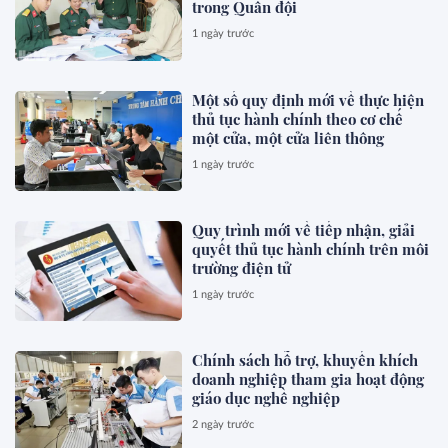
trong Quân đội
1 ngày trước
Một số quy định mới về thực hiện
thủ tục hành chính theo cơ chế
một cửa, một cửa liên thông
1 ngày trước
Quy trình mới về tiếp nhận, giải
quyết thủ tục hành chính trên môi
trường điện tử
1 ngày trước
Chính sách hỗ trợ, khuyến khích
doanh nghiệp tham gia hoạt động
giáo dục nghề nghiệp
2 ngày trước