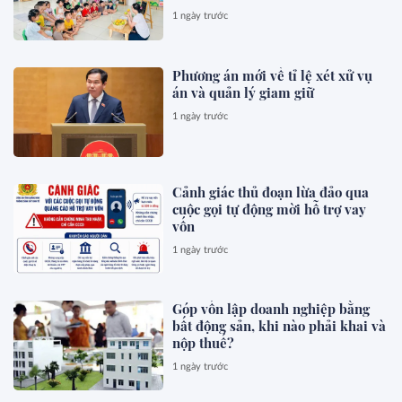
1 ngày trước
Phương án mới về tỉ lệ xét xử vụ
án và quản lý giam giữ
1 ngày trước
Cảnh giác thủ đoạn lừa đảo qua
cuộc gọi tự động mời hỗ trợ vay
vốn
1 ngày trước
Góp vốn lập doanh nghiệp bằng
bất động sản, khi nào phải khai và
nộp thuế?
1 ngày trước