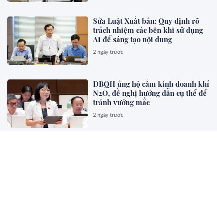
Sửa Luật Xuất bản: Quy định rõ
trách nhiệm các bên khi sử dụng
AI để sáng tạo nội dung
2 ngày trước
ĐBQH ủng hộ cấm kinh doanh khí
N2O, đề nghị hướng dẫn cụ thể để
tránh vướng mắc
2 ngày trước
ĐBQH: Cấm sử dụng hòa giải với
vụ việc bạo lực gia đình, xâm hại
trẻ em
2 ngày trước
Đề xuất trả thù lao tương xứng cho