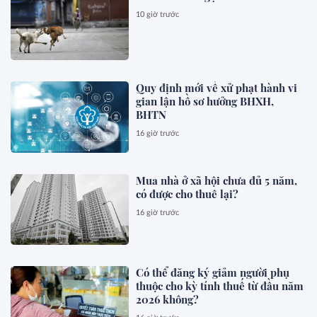
10 giờ trước
Quy định mới về xử phạt hành vi
gian lận hồ sơ hưởng BHXH,
BHTN
16 giờ trước
Mua nhà ở xã hội chưa đủ 5 năm,
có được cho thuê lại?
16 giờ trước
Có thể đăng ký giảm người phụ
thuộc cho kỳ tính thuế từ đầu năm
2026 không?