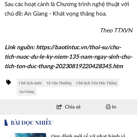
Sau các hoạt cảnh là Chương trình nghệ thuật với
chủ đề: An Giang - Khát vọng thăng hoa.
Theo TTXVN
Link nguồn: https://baotintuc.vn/thoi-su/chu-
tich-nuoc-du-le-ky-niem-135-nam-ngay-sinh-chu-
tich-ton-duc-thang-20230819220428345.htm
Chủ tịch nước
Võ Văn Thưởng
Chủ tịch Tôn Đức Thắng
An Giang
Chia sẻ
In
BÀI ĐỌC NHIỀU
Quy định mới về xử phạt hành vi