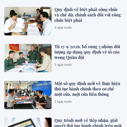
Quy định về biệt phái công chức
và chế độ, chính sách đối với công
chức biệt phái
1 ngày trước
Từ 17/9/2026, bổ sung 3 nhóm đối
tượng áp dụng quy định về tố cáo
trong Quân đội
1 ngày trước
Một số quy định mới về thực hiện
thủ tục hành chính theo cơ chế
một cửa, một cửa liên thông
1 ngày trước
Quy trình mới về tiếp nhận, giải
quyết thủ tục hành chính trên môi