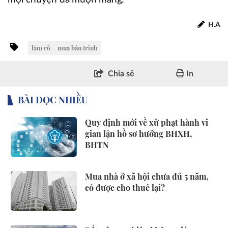
H.A
làm rõ
mua bán trinh
Chia sẻ
In
BÀI ĐỌC NHIỀU
Quy định mới về xử phạt hành vi
gian lận hồ sơ hưởng BHXH,
BHTN
Mua nhà ở xã hội chưa đủ 5 năm,
có được cho thuê lại?