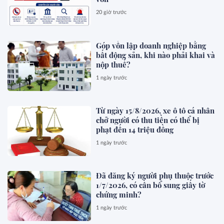
20 giờ trước
Góp vốn lập doanh nghiệp bằng
bất động sản, khi nào phải khai và
nộp thuế?
1 ngày trước
Từ ngày 15/8/2026, xe ô tô cá nhân
chở người có thu tiền có thể bị
phạt đến 14 triệu đồng
1 ngày trước
Đã đăng ký người phụ thuộc trước
1/7/2026, có cần bổ sung giấy tờ
chứng minh?
1 ngày trước