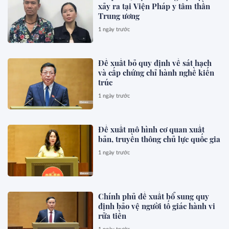
xảy ra tại Viện Pháp y tâm thần
Trung ương
1 ngày trước
Đề xuất bỏ quy định về sát hạch
và cấp chứng chỉ hành nghề kiến
trúc
1 ngày trước
Đề xuất mô hình cơ quan xuất
bản, truyền thông chủ lực quốc gia
1 ngày trước
Chính phủ đề xuất bổ sung quy
định bảo vệ người tố giác hành vi
rửa tiền