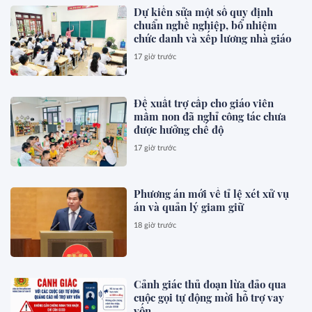
Dự kiến sửa một số quy định
chuẩn nghề nghiệp, bổ nhiệm
chức danh và xếp lương nhà giáo
17 giờ trước
Đề xuất trợ cấp cho giáo viên
mầm non đã nghỉ công tác chưa
được hưởng chế độ
17 giờ trước
Phương án mới về tỉ lệ xét xử vụ
án và quản lý giam giữ
18 giờ trước
Cảnh giác thủ đoạn lừa đảo qua
cuộc gọi tự động mời hỗ trợ vay
vốn