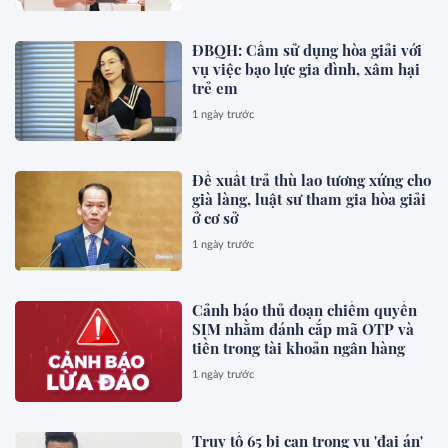
ĐBQH: Cấm sử dụng hòa giải với
vụ việc bạo lực gia đình, xâm hại
trẻ em
1 ngày trước
Đề xuất trả thù lao tương xứng cho
già làng, luật sư tham gia hòa giải
ở cơ sở
1 ngày trước
Cảnh báo thủ đoạn chiếm quyền
SIM nhằm đánh cắp mã OTP và
tiền trong tài khoản ngân hàng
1 ngày trước
Truy tố 65 bị can trong vụ 'đại án'