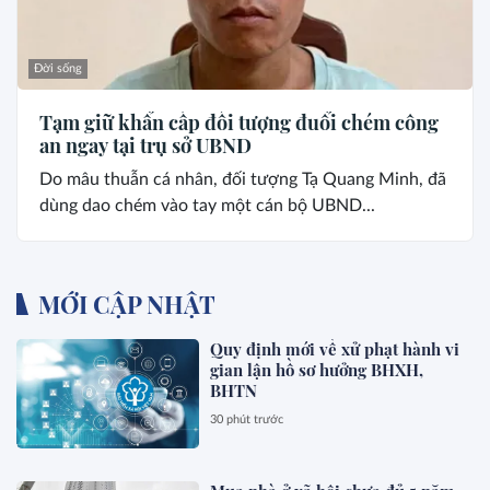
Đời sống
Tạm giữ khẩn cấp đối tượng đuổi chém công
an ngay tại trụ sở UBND
Do mâu thuẫn cá nhân, đối tượng Tạ Quang Minh, đã
dùng dao chém vào tay một cán bộ UBND...
MỚI CẬP NHẬT
Quy định mới về xử phạt hành vi
gian lận hồ sơ hưởng BHXH,
BHTN
30 phút trước