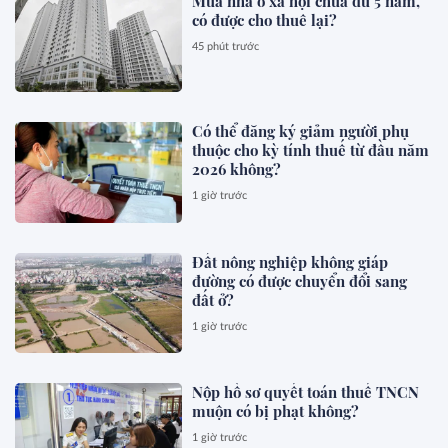
Mua nhà ở xã hội chưa đủ 5 năm,
có được cho thuê lại?
45 phút trước
Có thể đăng ký giảm người phụ
thuộc cho kỳ tính thuế từ đầu năm
2026 không?
1 giờ trước
Đất nông nghiệp không giáp
đường có được chuyển đổi sang
đất ở?
1 giờ trước
Nộp hồ sơ quyết toán thuế TNCN
muộn có bị phạt không?
1 giờ trước