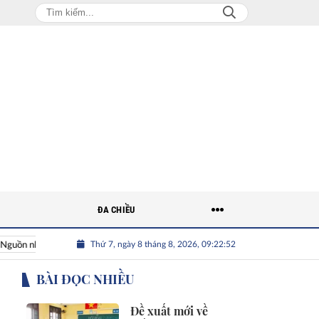
ĐA CHIỀU
Thứ 7, ngày 8 tháng 8, 2026, 09:22:54
hân lực Việt
Nhân tài Việt Nam
Giải bài toán nguồn nhân l
BÀI ĐỌC NHIỀU
Đề xuất mới về