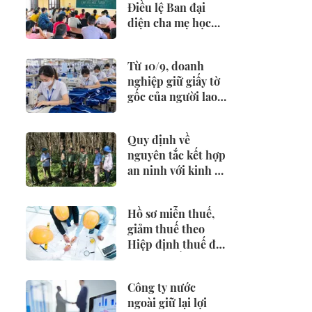
Điều lệ Ban đại
diện cha mẹ học
sinh
Từ 10/9, doanh
nghiệp giữ giấy tờ
gốc của người lao
động có thể bị
phạt 25 triệu đồng
Quy định về
nguyên tắc kết hợp
an ninh với kinh tế
- xã hội
Hồ sơ miễn thuế,
giảm thuế theo
Hiệp định thuế đối
với nhà thầu nước
ngoài
Công ty nước
ngoài giữ lại lợi