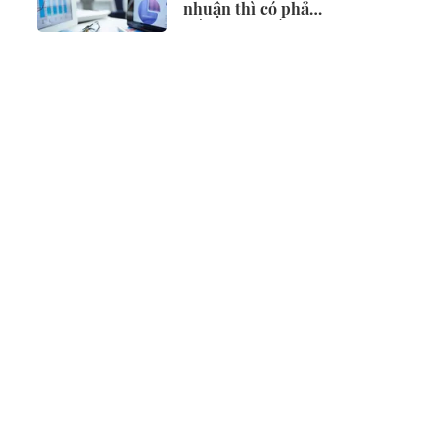
nhuận thì có phải
điều chỉnh vốn
đầu tư?