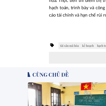
hóa. Thực tiễn thí điểm thị 
hạch toán, trình bày và côn
cáo tài chính và hạn chế rủi 
tài sản mã hóa
kế hoạch
hạch t
CÙNG CHỦ ĐỀ