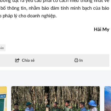
trường đặt ra yêu cầu phải có cách hiểu thống nhất về
g bố thông tin, nhằm bảo đảm tính minh bạch của báo
ro pháp lý cho doanh nghiệp.
Hải My
oán
Chia sẻ
In