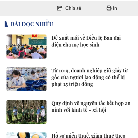
Chia sẻ
In
BÀI ĐỌC NHIỀU
Đề xuất mới về Điều lệ Ban đại
diện cha mẹ học sinh
Từ 10/9, doanh nghiệp giữ giấy tờ
gốc của người lao động có thể bị
phạt 25 triệu đồng
Quy định về nguyên tắc kết hợp an
ninh với kinh tế - xã hội
Hồ sơ miễn thuế, giảm thuế theo