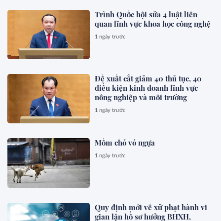
Trình Quốc hội sửa 4 luật liên
quan lĩnh vực khoa học công nghệ
1 ngày trước
Đề xuất cắt giảm 40 thủ tục, 40
điều kiện kinh doanh lĩnh vực
nông nghiệp và môi trường
1 ngày trước
Mồm chó vó ngựa
1 ngày trước
Quy định mới về xử phạt hành vi
gian lận hồ sơ hưởng BHXH,