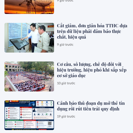
9 giờ trước
Cắt giảm, đơn giản hóa TTHC dựa
trên dữ liệu phải đảm bảo thực
chất, hiệu quả
9 giờ trước
Cơ cấu, số lượng, chế độ đối với
hiệu trưởng, hiệu phó khi sắp xếp
cơ sở giáo dục
10 giờ trước
Cảnh báo thủ đoạn dụ mở thẻ tín
dụng rồi rút tiền trái quy định
19 giờ trước