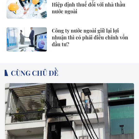
Hiệp định thuế đối với nhà thầu
nước ngoài
Công ty nước ngoài giữ lại lợi
nhuận thì có phải điều chỉnh vốn
đầu tư?
CÙNG CHỦ ĐỀ