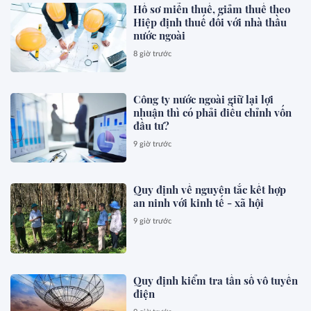
Hồ sơ miễn thuế, giảm thuế theo
Hiệp định thuế đối với nhà thầu
nước ngoài
8 giờ trước
Công ty nước ngoài giữ lại lợi
nhuận thì có phải điều chỉnh vốn
đầu tư?
9 giờ trước
Quy định về nguyên tắc kết hợp
an ninh với kinh tế - xã hội
9 giờ trước
Quy định kiểm tra tần số vô tuyến
điện