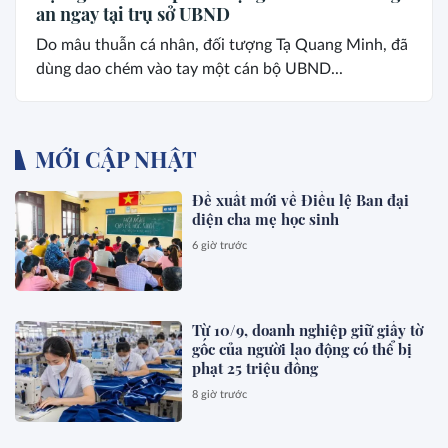
an ngay tại trụ sở UBND
Do mâu thuẫn cá nhân, đối tượng Tạ Quang Minh, đã
dùng dao chém vào tay một cán bộ UBND...
MỚI CẬP NHẬT
Đề xuất mới về Điều lệ Ban đại
diện cha mẹ học sinh
6 giờ trước
Từ 10/9, doanh nghiệp giữ giấy tờ
gốc của người lao động có thể bị
phạt 25 triệu đồng
8 giờ trước