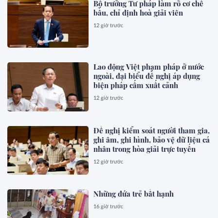
Bộ trưởng Tư pháp làm rõ cơ chế
bầu, chỉ định hoà giải viên
12 giờ trước
Lao động Việt phạm pháp ở nước
ngoài, đại biểu đề nghị áp dụng
biện pháp cấm xuất cảnh
12 giờ trước
Đề nghị kiểm soát người tham gia,
ghi âm, ghi hình, bảo vệ dữ liệu cá
nhân trong hòa giải trực tuyến
12 giờ trước
Những đứa trẻ bất hạnh
16 giờ trước