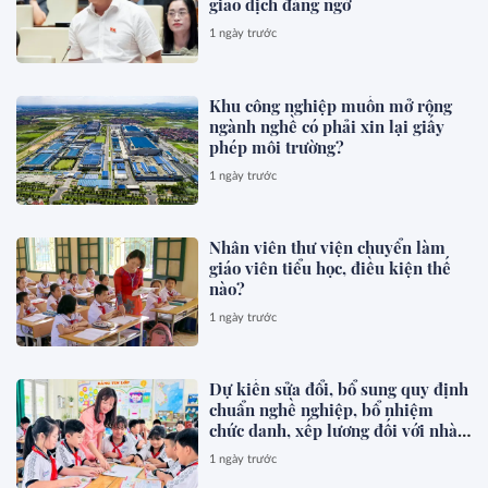
giao dịch đáng ngờ
1 ngày trước
Khu công nghiệp muốn mở rộng
ngành nghề có phải xin lại giấy
phép môi trường?
1 ngày trước
Nhân viên thư viện chuyển làm
giáo viên tiểu học, điều kiện thế
nào?
1 ngày trước
Dự kiến sửa đổi, bổ sung quy định
chuẩn nghề nghiệp, bổ nhiệm
chức danh, xếp lương đối với nhà
giáo
1 ngày trước