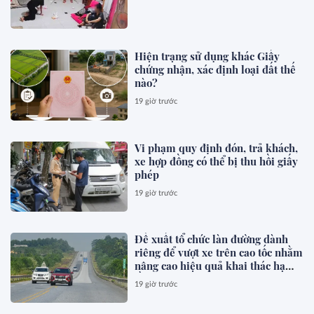
Hiện trạng sử dụng khác Giấy
chứng nhận, xác định loại đất thế
nào?
19 giờ trước
Vi phạm quy định đón, trả khách,
xe hợp đồng có thể bị thu hồi giấy
phép
19 giờ trước
Đề xuất tổ chức làn đường dành
riêng để vượt xe trên cao tốc nhằm
nâng cao hiệu quả khai thác hạ
tầng, giảm xung đột giao thông,
19 giờ trước
phòng ngừa tai nạn