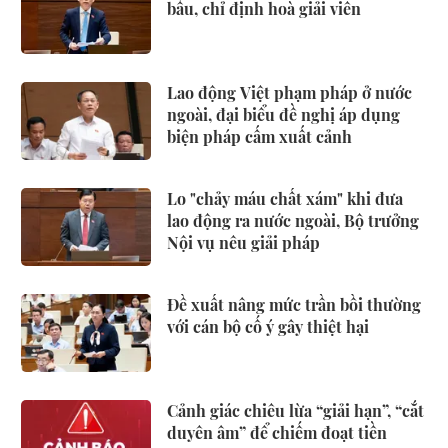
bầu, chỉ định hoà giải viên
Lao động Việt phạm pháp ở nước
ngoài, đại biểu đề nghị áp dụng
biện pháp cấm xuất cảnh
Lo "chảy máu chất xám" khi đưa
lao động ra nước ngoài, Bộ trưởng
Nội vụ nêu giải pháp
Đề xuất nâng mức trần bồi thường
với cán bộ cố ý gây thiệt hại
Cảnh giác chiêu lừa “giải hạn”, “cắt
duyên âm” để chiếm đoạt tiền