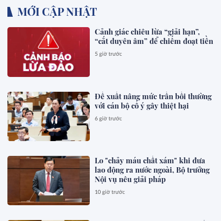
MỚI CẬP NHẬT
Cảnh giác chiêu lừa “giải hạn”,
“cắt duyên âm” để chiếm đoạt tiền
5 giờ trước
Đề xuất nâng mức trần bồi thường
với cán bộ cố ý gây thiệt hại
6 giờ trước
Lo "chảy máu chất xám" khi đưa
lao động ra nước ngoài, Bộ trưởng
Nội vụ nêu giải pháp
10 giờ trước