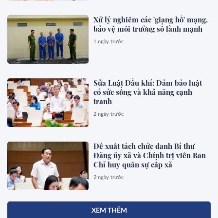
Xử lý nghiêm các 'giang hồ' mạng,
bảo vệ môi trường số lành mạnh
1 ngày trước
Sửa Luật Dầu khí: Đảm bảo luật
có sức sống và khả năng cạnh
tranh
2 ngày trước
Đề xuất tách chức danh Bí thư
Đảng ủy xã và Chính trị viên Ban
Chỉ huy quân sự cấp xã
2 ngày trước
XEM THÊM