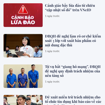
Cảnh giác bẫy lừa đảo từ chiêu
“cập nhật sổ đỏ” trên VNeID
1 ngày trước
ĐBQH đề nghị làm rõ cơ chế kiểm
soát 3 lớp với xuất bản phẩm có
nội dung đặc thù
1 ngày trước
Từ vụ bắt “giang hồ mạng”, ĐBQH
đề nghị quy định trách nhiệm của
nền tảng số
1 ngày trước
Đề xuất miễn trừ trách nhiệm cho
tổ chức tín dụng khi báo cáo về các