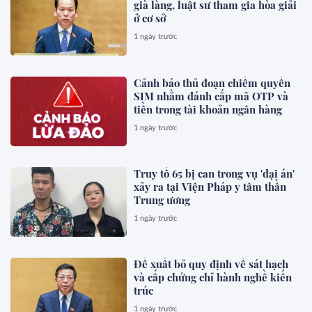
già làng, luật sư tham gia hòa giải
ở cơ sở
1 ngày trước
Cảnh báo thủ đoạn chiếm quyền
SIM nhằm đánh cắp mã OTP và
tiền trong tài khoản ngân hàng
1 ngày trước
Truy tố 65 bị can trong vụ 'đại án'
xảy ra tại Viện Pháp y tâm thần
Trung ương
1 ngày trước
Đề xuất bỏ quy định về sát hạch
và cấp chứng chỉ hành nghề kiến
trúc
1 ngày trước