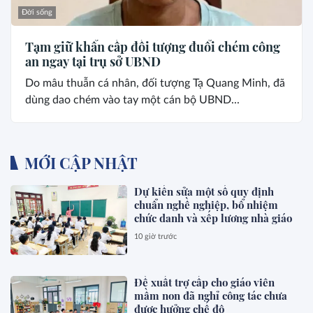
Đời sống
Tạm giữ khẩn cấp đối tượng đuổi chém công
an ngay tại trụ sở UBND
Do mâu thuẫn cá nhân, đối tượng Tạ Quang Minh, đã
dùng dao chém vào tay một cán bộ UBND...
MỚI CẬP NHẬT
Dự kiến sửa một số quy định
chuẩn nghề nghiệp, bổ nhiệm
chức danh và xếp lương nhà giáo
10 giờ trước
Đề xuất trợ cấp cho giáo viên
mầm non đã nghỉ công tác chưa
được hưởng chế độ