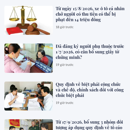
Từ ngày 15/8/2026, xe ô tô cá nhân
chở người có thu tiền có thể bị
phạt đến 14 triệu đồng
18 giờ trước
Đã đăng ký người phụ thuộc trước
1/7/2026, có cần bổ sung giấy tờ
chứng minh?
19 giờ trước
Quy định về biệt phái công chức
và chế độ, chính sách đối với công
chức biệt phái
19 giờ trước
Từ 17/9/2026, bổ sung 3 nhóm đối
tượng áp dụng quy định về tố cáo