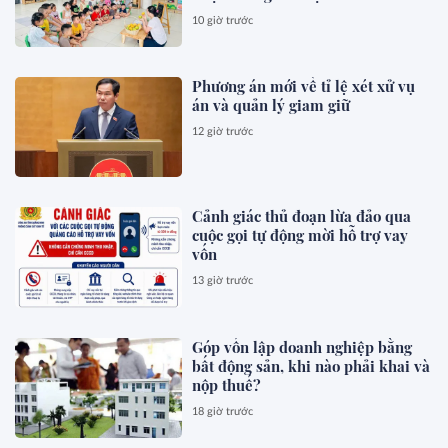
10 giờ trước
Phương án mới về tỉ lệ xét xử vụ
án và quản lý giam giữ
12 giờ trước
Cảnh giác thủ đoạn lừa đảo qua
cuộc gọi tự động mời hỗ trợ vay
vốn
13 giờ trước
Góp vốn lập doanh nghiệp bằng
bất động sản, khi nào phải khai và
nộp thuế?
18 giờ trước