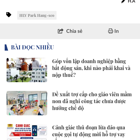
H.A
HLV Park Hang-seo
Chia sẻ
In
BÀI ĐỌC NHIỀU
Góp vốn lập doanh nghiệp bằng
bất động sản, khi nào phải khai và
nộp thuế?
Đề xuất trợ cấp cho giáo viên mầm
non đã nghỉ công tác chưa được
hưởng chế độ
Cảnh giác thủ đoạn lừa đảo qua
cuộc gọi tự động mời hỗ trợ vay