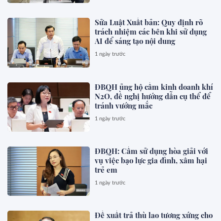
Sửa Luật Xuất bản: Quy định rõ
trách nhiệm các bên khi sử dụng
AI để sáng tạo nội dung
1 ngày trước
ĐBQH ủng hộ cấm kinh doanh khí
N2O, đề nghị hướng dẫn cụ thể để
tránh vướng mắc
1 ngày trước
ĐBQH: Cấm sử dụng hòa giải với
vụ việc bạo lực gia đình, xâm hại
trẻ em
1 ngày trước
Đề xuất trả thù lao tương xứng cho