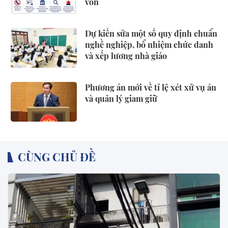
vốn
Dự kiến sửa một số quy định chuẩn
nghề nghiệp, bổ nhiệm chức danh
và xếp lương nhà giáo
Phương án mới về tỉ lệ xét xử vụ án
và quản lý giam giữ
CÙNG CHỦ ĐỀ