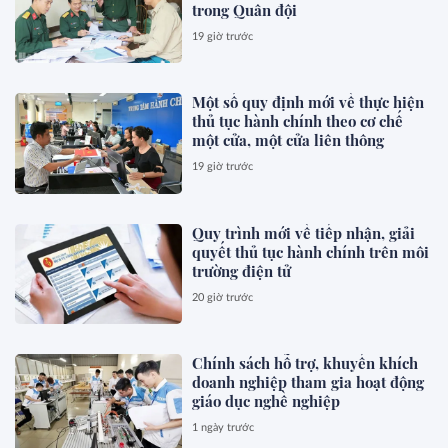
trong Quân đội
19 giờ trước
Một số quy định mới về thực hiện
thủ tục hành chính theo cơ chế
một cửa, một cửa liên thông
19 giờ trước
Quy trình mới về tiếp nhận, giải
quyết thủ tục hành chính trên môi
trường điện tử
20 giờ trước
Chính sách hỗ trợ, khuyến khích
doanh nghiệp tham gia hoạt động
giáo dục nghề nghiệp
1 ngày trước