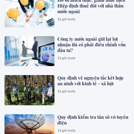
Hiệp định thuế đối với nhà thầu
nước ngoài
12 giờ trước
Công ty nước ngoài giữ lại lợi
nhuận thì có phải điều chỉnh vốn
đầu tư?
13 giờ trước
Quy định về nguyên tắc kết hợp
an ninh với kinh tế - xã hội
13 giờ trước
Quy định kiểm tra tần số vô tuyến
điện
13 giờ trước