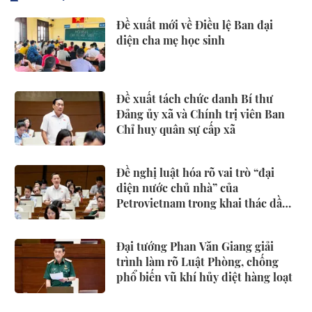
Đề xuất mới về Điều lệ Ban đại
diện cha mẹ học sinh
Đề xuất tách chức danh Bí thư
Đảng ủy xã và Chính trị viên Ban
Chỉ huy quân sự cấp xã
Đề nghị luật hóa rõ vai trò “đại
diện nước chủ nhà” của
Petrovietnam trong khai thác dầu
khí
Đại tướng Phan Văn Giang giải
trình làm rõ Luật Phòng, chống
phổ biến vũ khí hủy diệt hàng loạt