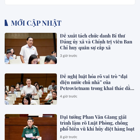
MỚI CẬP NHẬT
Đề xuất tách chức danh Bí thư
Đảng ủy xã và Chính trị viên Ban
Chỉ huy quân sự cấp xã
3 giờ trước
Đề nghị luật hóa rõ vai trò “đại
diện nước chủ nhà” của
Petrovietnam trong khai thác dầu
khí
4 giờ trước
Đại tướng Phan Văn Giang giải
trình làm rõ Luật Phòng, chống
phổ biến vũ khí hủy diệt hàng loạt
8 giờ trước