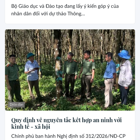
Bộ Giáo dục và Đào tạo đang lấy ý kiến góp ý của
nhân dân đối với dự thảo Thông...
Diễn đàn
Quy định về nguyên tắc kết hợp an ninh với
kinh tế - xã hội
Chính phủ ban hành Nghị định số 312/2026/NĐ-CP