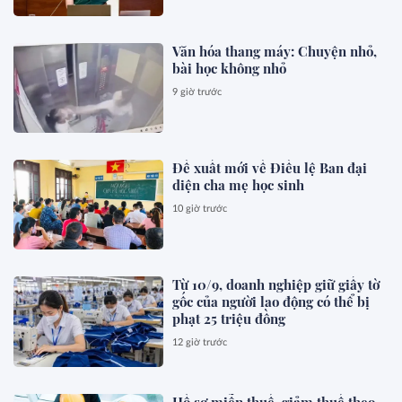
Văn hóa thang máy: Chuyện nhỏ,
bài học không nhỏ
9 giờ trước
Đề xuất mới về Điều lệ Ban đại
diện cha mẹ học sinh
10 giờ trước
Từ 10/9, doanh nghiệp giữ giấy tờ
gốc của người lao động có thể bị
phạt 25 triệu đồng
12 giờ trước
Hồ sơ miễn thuế, giảm thuế theo