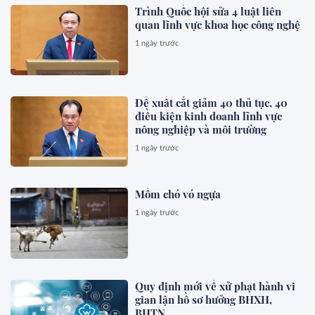
Trình Quốc hội sửa 4 luật liên
quan lĩnh vực khoa học công nghệ
1 ngày trước
Đề xuất cắt giảm 40 thủ tục, 40
điều kiện kinh doanh lĩnh vực
nông nghiệp và môi trường
1 ngày trước
Mồm chó vó ngựa
1 ngày trước
Quy định mới về xử phạt hành vi
gian lận hồ sơ hưởng BHXH,
BHTN