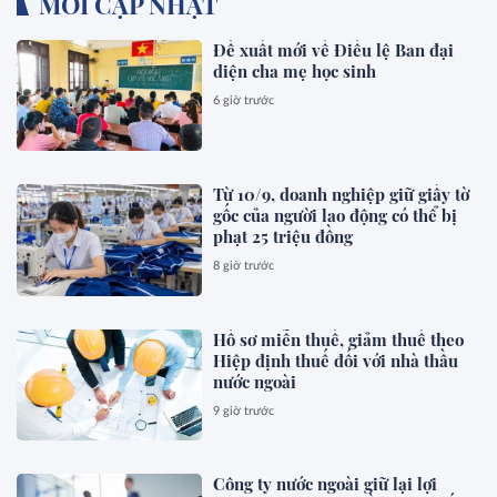
MỚI CẬP NHẬT
Đề xuất mới về Điều lệ Ban đại
diện cha mẹ học sinh
6 giờ trước
Từ 10/9, doanh nghiệp giữ giấy tờ
gốc của người lao động có thể bị
phạt 25 triệu đồng
8 giờ trước
Hồ sơ miễn thuế, giảm thuế theo
Hiệp định thuế đối với nhà thầu
nước ngoài
9 giờ trước
Công ty nước ngoài giữ lại lợi