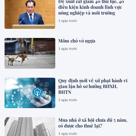
Đề xuất cắt giảm 40 thủ tục, 40
điều kiện kinh doanh lĩnh vực
nông nghiệp và môi trường
1 ngày trước
Mồm chó vó ngựa
1 ngày trước
Quy định mới về xử phạt hành vi
gian lận hồ sơ hưởng BHXH,
BHTN
1 ngày trước
Mua nhà ở xã hội chưa đủ 5 năm,
có được cho thuê lại?
1 ngày trước