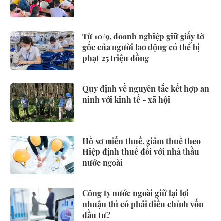
Từ 10/9, doanh nghiệp giữ giấy tờ
gốc của người lao động có thể bị
phạt 25 triệu đồng
Quy định về nguyên tắc kết hợp an
ninh với kinh tế - xã hội
Hồ sơ miễn thuế, giảm thuế theo
Hiệp định thuế đối với nhà thầu
nước ngoài
Công ty nước ngoài giữ lại lợi
nhuận thì có phải điều chỉnh vốn
đầu tư?