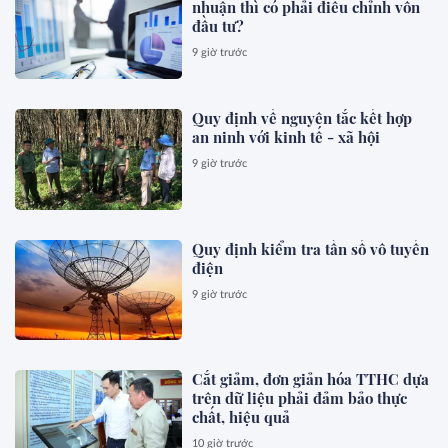
nhuận thì có phải điều chỉnh vốn
đầu tư?
9 giờ trước
Quy định về nguyên tắc kết hợp
an ninh với kinh tế - xã hội
9 giờ trước
Quy định kiểm tra tần số vô tuyến
điện
9 giờ trước
Cắt giảm, đơn giản hóa TTHC dựa
trên dữ liệu phải đảm bảo thực
chất, hiệu quả
10 giờ trước