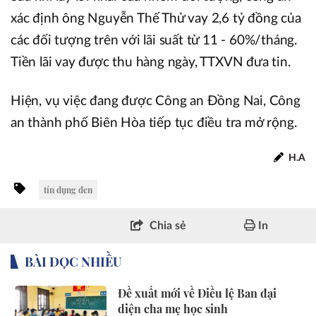
xác định ông Nguyễn Thế Thử vay 2,6 tỷ đồng của
các đối tượng trên với lãi suất từ 11 - 60%/tháng.
Tiền lãi vay được thu hàng ngày, TTXVN đưa tin.
Hiện, vụ việc đang được Công an Đồng Nai, Công
an thành phố Biên Hòa tiếp tục điều tra mở rộng.
H.A
tín dụng đen
Chia sẻ
In
BÀI ĐỌC NHIỀU
Đề xuất mới về Điều lệ Ban đại
diện cha mẹ học sinh