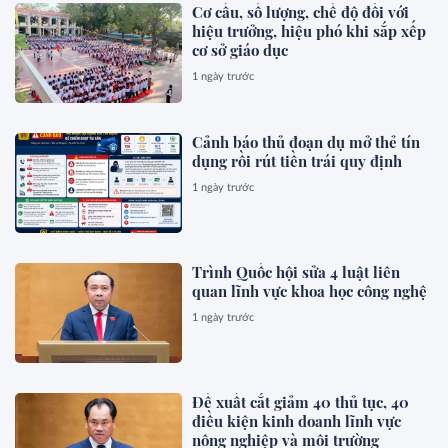
Cơ cấu, số lượng, chế độ đối với
hiệu trưởng, hiệu phó khi sắp xếp
cơ sở giáo dục
1 ngày trước
Cảnh báo thủ đoạn dụ mở thẻ tín
dụng rồi rút tiền trái quy định
1 ngày trước
Trình Quốc hội sửa 4 luật liên
quan lĩnh vực khoa học công nghệ
1 ngày trước
Đề xuất cắt giảm 40 thủ tục, 40
điều kiện kinh doanh lĩnh vực
nông nghiệp và môi trường