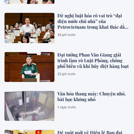
Đề nghị luật hóa rõ vai trò “đại
diện nước chủ nhà” của
Petrovietnam trong khai thác dầu
khí
18 giờ trước
Đại tướng Phan Văn Giang giải
trình làm rõ Luật Phòng, chống
phổ biến vũ khí hủy diệt hàng loạt
23 giờ trước
Văn hóa thang máy: Chuyện nhỏ,
bài học không nhỏ
1 ngày trước
Đề xuất mới về Điều lệ Ban đại