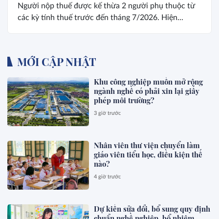
Người nộp thuế được kế thừa 2 người phụ thuộc từ
các kỳ tính thuế trước đến tháng 7/2026. Hiện...
MỚI CẬP NHẬT
Khu công nghiệp muốn mở rộng
ngành nghề có phải xin lại giấy
phép môi trường?
3 giờ trước
Nhân viên thư viện chuyển làm
giáo viên tiểu học, điều kiện thế
nào?
4 giờ trước
Dự kiến sửa đổi, bổ sung quy định
chuẩn nghề nghiệp, bổ nhiệm