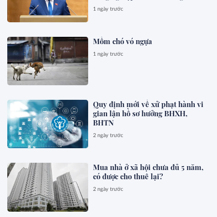
1 ngày trước
Mồm chó vó ngựa
1 ngày trước
Quy định mới về xử phạt hành vi
gian lận hồ sơ hưởng BHXH,
BHTN
2 ngày trước
Mua nhà ở xã hội chưa đủ 5 năm,
có được cho thuê lại?
2 ngày trước