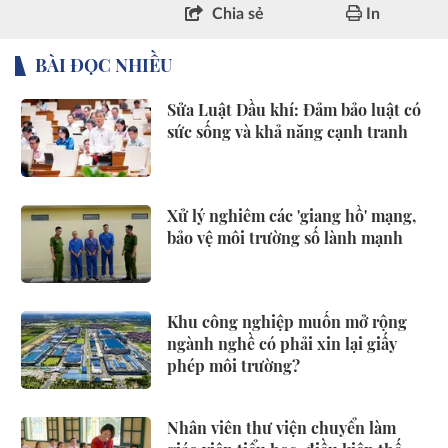
Chia sẻ
In
BÀI ĐỌC NHIỀU
Sửa Luật Dầu khí: Đảm bảo luật có
sức sống và khả năng cạnh tranh
Xử lý nghiêm các 'giang hồ' mạng,
bảo vệ môi trường số lành mạnh
Khu công nghiệp muốn mở rộng
ngành nghề có phải xin lại giấy
phép môi trường?
Nhân viên thư viện chuyển làm