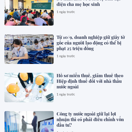
diện cha mẹ học sinh
1 ngày trước
Từ 10/9, doanh nghiệp giữ giấy tờ
gốc của người lao động có thể bị
phạt 25 triệu đồng
1 ngày trước
Hồ sơ miễn thuế, giảm thuế theo
Hiệp định thuế đối với nhà thầu
nước ngoài
1 ngày trước
Công ty nước ngoài giữ lại lợi
nhuận thì có phải điều chỉnh vốn
đầu tư?