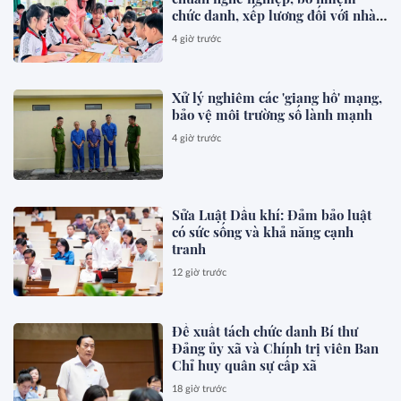
chức danh, xếp lương đối với nhà
giáo
4 giờ trước
Xử lý nghiêm các 'giang hồ' mạng,
bảo vệ môi trường số lành mạnh
4 giờ trước
Sửa Luật Dầu khí: Đảm bảo luật
có sức sống và khả năng cạnh
tranh
12 giờ trước
Đề xuất tách chức danh Bí thư
Đảng ủy xã và Chính trị viên Ban
Chỉ huy quân sự cấp xã
18 giờ trước