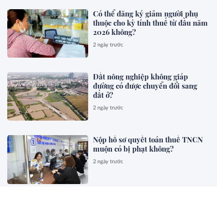
Có thể đăng ký giảm người phụ
thuộc cho kỳ tính thuế từ đầu năm
2026 không?
2 ngày trước
Đất nông nghiệp không giáp
đường có được chuyển đổi sang
đất ở?
2 ngày trước
Nộp hồ sơ quyết toán thuế TNCN
muộn có bị phạt không?
2 ngày trước
Đề xuất sửa Luật Đấu thầu
2 ngày trước