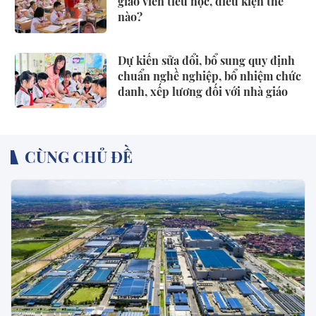
giáo viên tiểu học, điều kiện thế
nào?
Dự kiến sửa đổi, bổ sung quy định
chuẩn nghề nghiệp, bổ nhiệm chức
danh, xếp lương đối với nhà giáo
CÙNG CHỦ ĐỀ