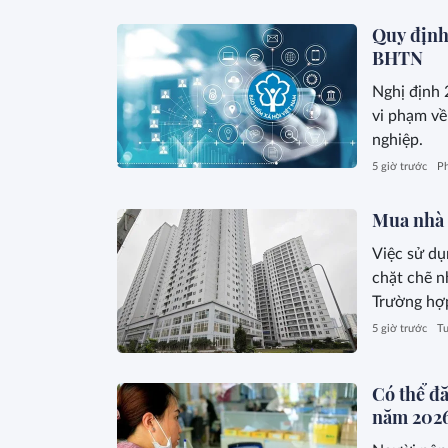
Quy định
BHTN
Nghị định 
vi phạm về
nghiệp.
5 giờ trước
Ph
Mua nhà ở
Việc sử dụ
chặt chẽ n
Trường hợp
căn hộ.
5 giờ trước
Tư
Có thể đ
năm 202