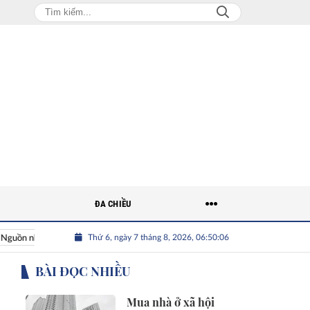
ĐA CHIỀU
Thứ 6, ngày 7 tháng 8, 2026, 06:50:07
 nhân lực Việt
Nhân tài Việt Nam
Giải bài toán nguồn nhân
BÀI ĐỌC NHIỀU
Mua nhà ở xã hội