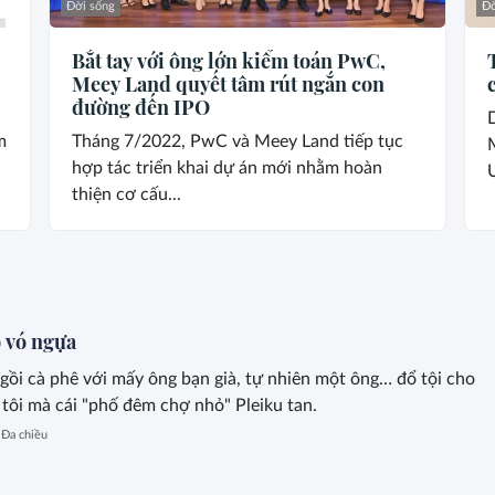
Đời sống
Đờ
Bắt tay với ông lớn kiểm toán PwC,
Meey Land quyết tâm rút ngắn con
đường đến IPO
m
Tháng 7/2022, PwC và Meey Land tiếp tục
hợp tác triển khai dự án mới nhằm hoàn
thiện cơ cấu...
 vó ngựa
gồi cà phê với mấy ông bạn già, tự nhiên một ông… đổ tội cho
ì tôi mà cái "phố đêm chợ nhỏ" Pleiku tan.
Đa chiều