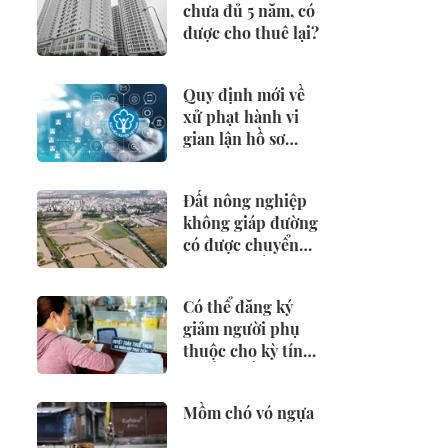
chưa đủ 5 năm, có
được cho thuê lại?
Quy định mới về
xử phạt hành vi
gian lận hồ sơ
hưởng BHXH,
BHTN
Đất nông nghiệp
không giáp đường
có được chuyển
đổi sang đất ở?
Có thể đăng ký
giảm người phụ
thuộc cho kỳ tính
thuế từ đầu năm
2026 không?
Mồm chó vó ngựa