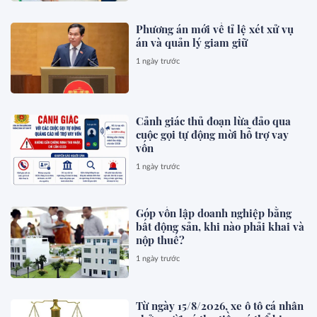
Phương án mới về tỉ lệ xét xử vụ
án và quản lý giam giữ
1 ngày trước
Cảnh giác thủ đoạn lừa đảo qua
cuộc gọi tự động mời hỗ trợ vay
vốn
1 ngày trước
Góp vốn lập doanh nghiệp bằng
bất động sản, khi nào phải khai và
nộp thuế?
1 ngày trước
Từ ngày 15/8/2026, xe ô tô cá nhân