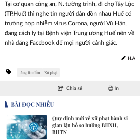
Tại cơ quan công an, N. tường trình, đi chợ Tây Lộc
(TP.Huế) thì nghe tin người dân đồn nhau Huế có
trường hợp nhiễm virus Corona, người Vũ Hán,
đang cách ly tại Bệnh viện Trung ương Huế nên về
nhà đăng Facebook để mọi người cảnh giác.
H.A
tăng tin đồn
Xử phạt
Chia sẻ
In
BÀI ĐỌC NHIỀU
Quy định mới về xử phạt hành vi
gian lận hồ sơ hưởng BHXH,
BHTN