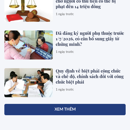
chở người có thu tiền có thể bị
phạt đến 14 triệu đồng
1 ngày trước
Đã đăng ký người phụ thuộc trước
1/7/2026, có cần bổ sung giấy tờ
chứng minh?
1 ngày trước
Quy định về biệt phái công chức
và chế độ, chính sách đối với công
chức biệt phái
1 ngày trước
XEM THÊM