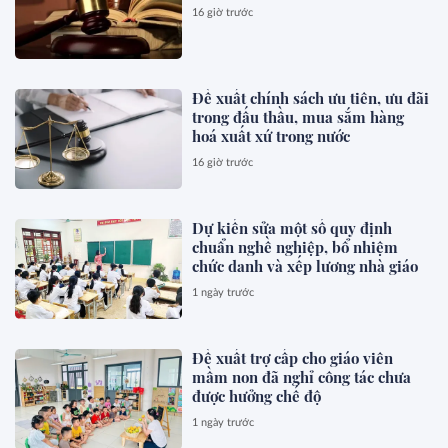
16 giờ trước
Đề xuất chính sách ưu tiên, ưu đãi
trong đấu thầu, mua sắm hàng
hoá xuất xứ trong nước
16 giờ trước
Dự kiến sửa một số quy định
chuẩn nghề nghiệp, bổ nhiệm
chức danh và xếp lương nhà giáo
1 ngày trước
Đề xuất trợ cấp cho giáo viên
mầm non đã nghỉ công tác chưa
được hưởng chế độ
1 ngày trước