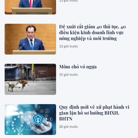
13 giờ trước
Đề xuất cắt giảm 40 thủ tục, 40
điều kiện kinh doanh lĩnh vực
nông nghiệp và môi trường
13 giờ trước
Mồm chó vó ngựa
15 giờ trước
Quy định mới về xử phạt hành vi
gian lận hồ sơ hưởng BHXH,
BHTN
20 giờ trước