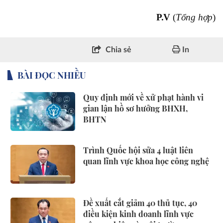
P.V
(
Tổng hợp
)
Chia sẻ
In
BÀI ĐỌC NHIỀU
Quy định mới về xử phạt hành vi
gian lận hồ sơ hưởng BHXH,
BHTN
Trình Quốc hội sửa 4 luật liên
quan lĩnh vực khoa học công nghệ
Đề xuất cắt giảm 40 thủ tục, 40
điều kiện kinh doanh lĩnh vực