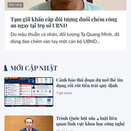
Đời sống
Tạm giữ khẩn cấp đối tượng đuổi chém công
an ngay tại trụ sở UBND
Do mâu thuẫn cá nhân, đối tượng Tạ Quang Minh, đã
dùng dao chém vào tay một cán bộ UBND...
MỚI CẬP NHẬT
Cảnh báo thủ đoạn dụ mở thẻ tín
dụng rồi rút tiền trái quy định
7 giờ trước
Trình Quốc hội sửa 4 luật liên
quan lĩnh vực khoa học công nghệ