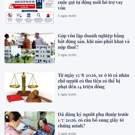
cuộc gọi tự động mời hỗ trợ vay
vốn
1 ngày trước
Góp vốn lập doanh nghiệp bằng
bất động sản, khi nào phải khai và
nộp thuế?
1 ngày trước
Từ ngày 15/8/2026, xe ô tô cá nhân
chở người có thu tiền có thể bị
phạt đến 14 triệu đồng
1 ngày trước
Đã đăng ký người phụ thuộc trước
1/7/2026, có cần bổ sung giấy tờ
chứng minh?
1 ngày trước