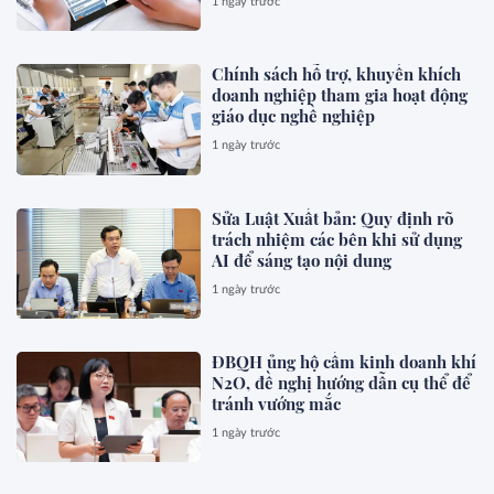
1 ngày trước
Chính sách hỗ trợ, khuyến khích
doanh nghiệp tham gia hoạt động
giáo dục nghề nghiệp
1 ngày trước
Sửa Luật Xuất bản: Quy định rõ
trách nhiệm các bên khi sử dụng
AI để sáng tạo nội dung
1 ngày trước
ĐBQH ủng hộ cấm kinh doanh khí
N2O, đề nghị hướng dẫn cụ thể để
tránh vướng mắc
1 ngày trước