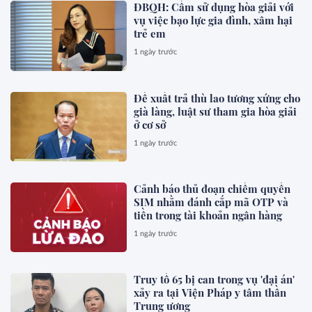
ĐBQH: Cấm sử dụng hòa giải với
vụ việc bạo lực gia đình, xâm hại
trẻ em
1 ngày trước
Đề xuất trả thù lao tương xứng cho
già làng, luật sư tham gia hòa giải
ở cơ sở
1 ngày trước
Cảnh báo thủ đoạn chiếm quyền
SIM nhằm đánh cắp mã OTP và
tiền trong tài khoản ngân hàng
1 ngày trước
Truy tố 65 bị can trong vụ 'đại án'
xảy ra tại Viện Pháp y tâm thần
Trung ương