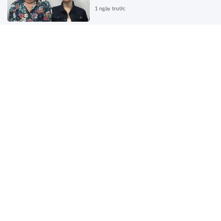
1 ngày trước
Đề xuất bỏ quy định về sát hạch
và cấp chứng chỉ hành nghề kiến
trúc
1 ngày trước
Đề xuất mô hình cơ quan xuất
bản, truyền thông chủ lực quốc gia
1 ngày trước
Chính phủ đề xuất bổ sung quy
định bảo vệ người tố giác hành vi
rửa tiền
1 ngày trước