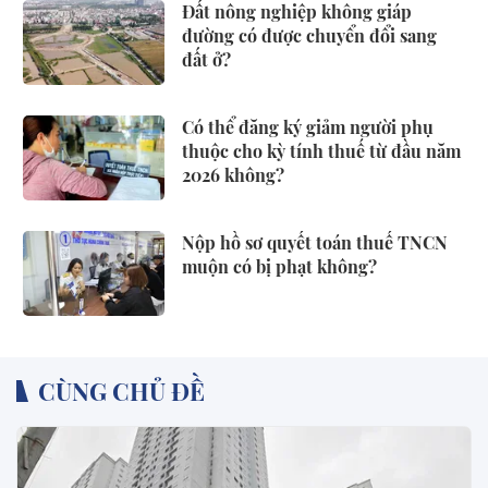
Đất nông nghiệp không giáp
đường có được chuyển đổi sang
đất ở?
Có thể đăng ký giảm người phụ
thuộc cho kỳ tính thuế từ đầu năm
2026 không?
Nộp hồ sơ quyết toán thuế TNCN
muộn có bị phạt không?
CÙNG CHỦ ĐỀ