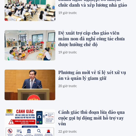
chức danh và xếp lương nhà giáo
19 giờ trước
Đề xuất trợ cấp cho giáo viên
mầm non đã nghỉ công tác chưa
được hưởng chế độ
19 giờ trước
Phương án mới về tỉ lệ xét xử vụ
án và quản lý giam giữ
20 giờ trước
Cảnh giác thủ đoạn lừa đảo qua
cuộc gọi tự động mời hỗ trợ vay
vốn
22 giờ trước