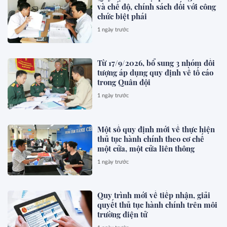
và chế độ, chính sách đối với công
chức biệt phái
1 ngày trước
Từ 17/9/2026, bổ sung 3 nhóm đối
tượng áp dụng quy định về tố cáo
trong Quân đội
1 ngày trước
Một số quy định mới về thực hiện
thủ tục hành chính theo cơ chế
một cửa, một cửa liên thông
1 ngày trước
Quy trình mới về tiếp nhận, giải
quyết thủ tục hành chính trên môi
trường điện tử