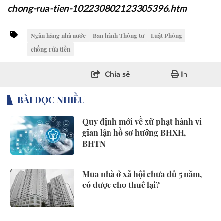
chong-rua-tien-102230802123305396.htm
Ngân hàng nhà nước
Ban hành Thông tư
Luật Phòng
chống rửa tiền
Chia sẻ
In
BÀI ĐỌC NHIỀU
Quy định mới về xử phạt hành vi
gian lận hồ sơ hưởng BHXH,
BHTN
Mua nhà ở xã hội chưa đủ 5 năm,
có được cho thuê lại?