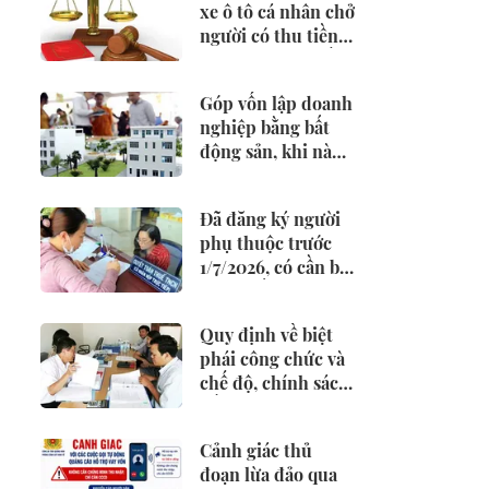
xe ô tô cá nhân chở
người có thu tiền
có thể bị phạt đến
14 triệu đồng
Góp vốn lập doanh
nghiệp bằng bất
động sản, khi nào
phải khai và nộp
thuế?
Đã đăng ký người
phụ thuộc trước
1/7/2026, có cần bổ
sung giấy tờ chứng
minh?
Quy định về biệt
phái công chức và
chế độ, chính sách
đối với công chức
biệt phái
Cảnh giác thủ
đoạn lừa đảo qua