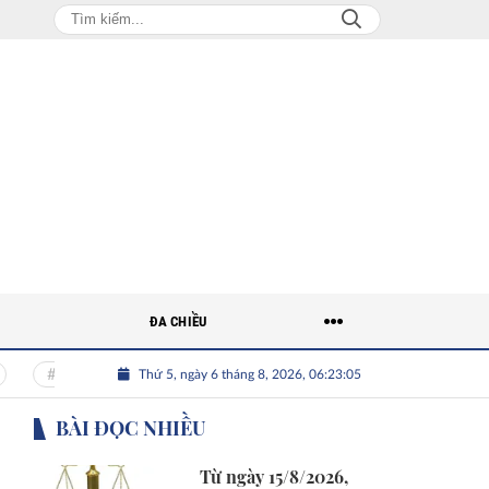
ĐA CHIỀU
Thứ 5, ngày 6 tháng 8, 2026, 06:23:06
Nguồn nhân lực Việt
Nhân tài Việt Nam
Giải bài toán
BÀI ĐỌC NHIỀU
Từ ngày 15/8/2026,