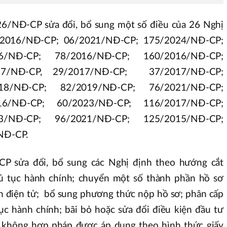
26/NĐ-CP sửa đổi, bổ sung một số điều của 26 Nghị
/2016/NĐ-CP; 06/2021/NĐ-CP; 175/2024/NĐ-CP;
6/NĐ-CP; 78/2016/NĐ-CP; 160/2016/NĐ-CP;
17/NĐ-CP, 29/2017/NĐ-CP; 37/2017/NĐ-CP;
18/NĐ-CP; 82/2019/NĐ-CP; 76/2021/NĐ-CP;
16/NĐ-CP; 60/2023/NĐ-CP; 116/2017/NĐ-CP;
3/NĐ-CP; 96/2021/NĐ-CP; 125/2015/NĐ-CP;
NĐ-CP.
P sửa đổi, bổ sung các Nghị định theo hướng cắt
thủ tục hành chính; chuyển một số thành phần hồ sơ
ản điện tử; bổ sung phương thức nộp hồ sơ; phân cấp
ục hành chính; bãi bỏ hoặc sửa đổi điều kiện đầu tư
, không hợp pháp được áp dụng theo hình thức giấy