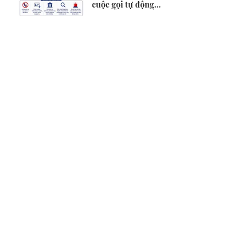
cuộc gọi tự động
mời hỗ trợ vay vốn