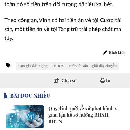
toàn bộ số tiền trên đối tượng đã tiêu xài hết.
Theo công an, Vinh có hai tiền án về tội Cướp tài
sản, một tiền án về tội Tàng trữ trái phép chất ma
túy.
Bích Liên
Tạm giữ đối tượng
TPHCM
cướp tài sản
giật dây chuyền
Chia sẻ
In
BÀI ĐỌC NHIỀU
Quy định mới về xử phạt hành vi
gian lận hồ sơ hưởng BHXH,
BHTN