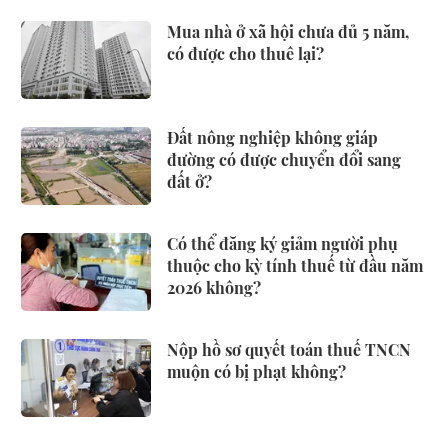
Mua nhà ở xã hội chưa đủ 5 năm,
có được cho thuê lại?
Đất nông nghiệp không giáp
đường có được chuyển đổi sang
đất ở?
Có thể đăng ký giảm người phụ
thuộc cho kỳ tính thuế từ đầu năm
2026 không?
Nộp hồ sơ quyết toán thuế TNCN
muộn có bị phạt không?