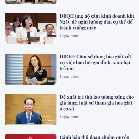
ĐBQH ủng hộ cấm kinh doanh khí
N2O, đề nghị hướng dẫn cụ thể để
tránh vướng mắc
1 ngày trước
ĐBQH: Cấm sử dụng hòa giải với
vụ việc bạo lực gia đình, xâm hại
trẻ em
1 ngày trước
Đề xuất trả thù lao tương xứng cho
già làng, luật sư tham gia hòa giải
ở cơ sở
1 ngày trước
Cảnh báo thủ đoạn chiếm quyền