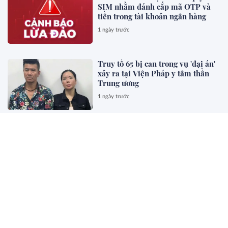
SIM nhằm đánh cắp mã OTP và
tiền trong tài khoản ngân hàng
1 ngày trước
Truy tố 65 bị can trong vụ 'đại án'
xảy ra tại Viện Pháp y tâm thần
Trung ương
1 ngày trước
Đề xuất bỏ quy định về sát hạch
và cấp chứng chỉ hành nghề kiến
trúc
1 ngày trước
Đề xuất mô hình cơ quan xuất
bản, truyền thông chủ lực quốc gia
1 ngày trước