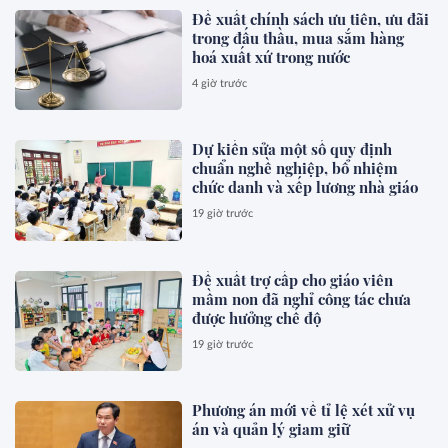
Đề xuất chính sách ưu tiên, ưu đãi
trong đấu thầu, mua sắm hàng
hoá xuất xứ trong nước
4 giờ trước
Dự kiến sửa một số quy định
chuẩn nghề nghiệp, bổ nhiệm
chức danh và xếp lương nhà giáo
19 giờ trước
Đề xuất trợ cấp cho giáo viên
mầm non đã nghỉ công tác chưa
được hưởng chế độ
19 giờ trước
Phương án mới về tỉ lệ xét xử vụ
án và quản lý giam giữ