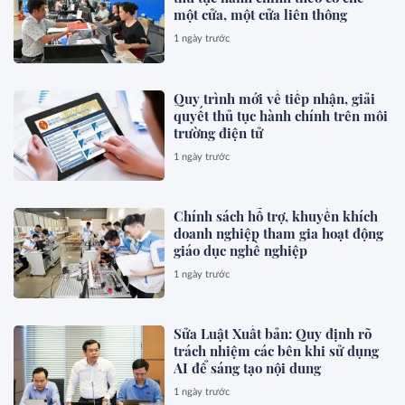
một cửa, một cửa liên thông
1 ngày trước
Quy trình mới về tiếp nhận, giải
quyết thủ tục hành chính trên môi
trường điện tử
1 ngày trước
Chính sách hỗ trợ, khuyến khích
doanh nghiệp tham gia hoạt động
giáo dục nghề nghiệp
1 ngày trước
Sửa Luật Xuất bản: Quy định rõ
trách nhiệm các bên khi sử dụng
AI để sáng tạo nội dung
1 ngày trước