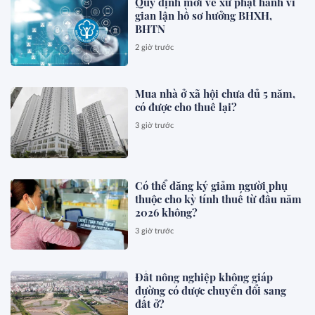
Quy định mới về xử phạt hành vi
gian lận hồ sơ hưởng BHXH,
BHTN
2 giờ trước
Mua nhà ở xã hội chưa đủ 5 năm,
có được cho thuê lại?
3 giờ trước
Có thể đăng ký giảm người phụ
thuộc cho kỳ tính thuế từ đầu năm
2026 không?
3 giờ trước
Đất nông nghiệp không giáp
đường có được chuyển đổi sang
đất ở?