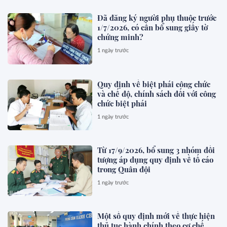
Đã đăng ký người phụ thuộc trước
1/7/2026, có cần bổ sung giấy tờ
chứng minh?
1 ngày trước
Quy định về biệt phái công chức
và chế độ, chính sách đối với công
chức biệt phái
1 ngày trước
Từ 17/9/2026, bổ sung 3 nhóm đối
tượng áp dụng quy định về tố cáo
trong Quân đội
1 ngày trước
Một số quy định mới về thực hiện
thủ tục hành chính theo cơ chế