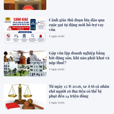
Cảnh giác thủ đoạn lừa đảo qua
cuộc gọi tự động mời hỗ trợ vay
vốn
1 ngày trước
Góp vốn lập doanh nghiệp bằng
bất động sản, khi nào phải khai và
nộp thuế?
1 ngày trước
Từ ngày 15/8/2026, xe ô tô cá nhân
chở người có thu tiền có thể bị
phạt đến 14 triệu đồng
1 ngày trước