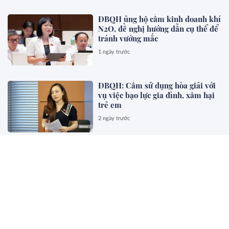
ĐBQH ủng hộ cấm kinh doanh khí
N2O, đề nghị hướng dẫn cụ thể để
tránh vướng mắc
1 ngày trước
ĐBQH: Cấm sử dụng hòa giải với
vụ việc bạo lực gia đình, xâm hại
trẻ em
2 ngày trước
Đề xuất trả thù lao tương xứng cho
già làng, luật sư tham gia hòa giải
ở cơ sở
2 ngày trước
Cảnh báo thủ đoạn chiếm quyền
SIM nhằm đánh cắp mã OTP và