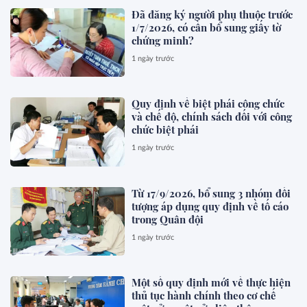
Đã đăng ký người phụ thuộc trước
1/7/2026, có cần bổ sung giấy tờ
chứng minh?
1 ngày trước
Quy định về biệt phái công chức
và chế độ, chính sách đối với công
chức biệt phái
1 ngày trước
Từ 17/9/2026, bổ sung 3 nhóm đối
tượng áp dụng quy định về tố cáo
trong Quân đội
1 ngày trước
Một số quy định mới về thực hiện
thủ tục hành chính theo cơ chế