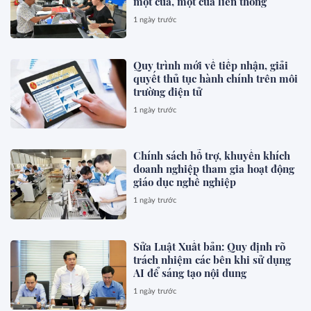
một cửa, một cửa liên thông
1 ngày trước
Quy trình mới về tiếp nhận, giải
quyết thủ tục hành chính trên môi
trường điện tử
1 ngày trước
Chính sách hỗ trợ, khuyến khích
doanh nghiệp tham gia hoạt động
giáo dục nghề nghiệp
1 ngày trước
Sửa Luật Xuất bản: Quy định rõ
trách nhiệm các bên khi sử dụng
AI để sáng tạo nội dung
1 ngày trước