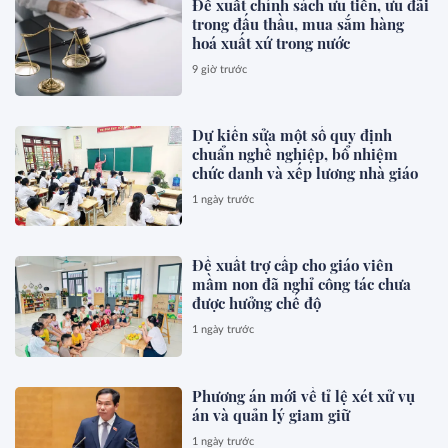
Đề xuất chính sách ưu tiên, ưu đãi
trong đấu thầu, mua sắm hàng
hoá xuất xứ trong nước
9 giờ trước
Dự kiến sửa một số quy định
chuẩn nghề nghiệp, bổ nhiệm
chức danh và xếp lương nhà giáo
1 ngày trước
Đề xuất trợ cấp cho giáo viên
mầm non đã nghỉ công tác chưa
được hưởng chế độ
1 ngày trước
Phương án mới về tỉ lệ xét xử vụ
án và quản lý giam giữ
1 ngày trước