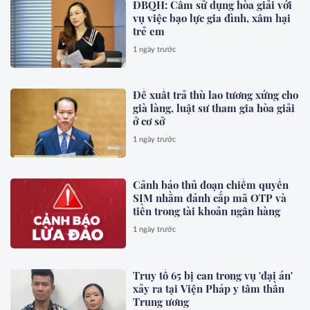
ĐBQH: Cấm sử dụng hòa giải với
vụ việc bạo lực gia đình, xâm hại
trẻ em
1 ngày trước
Đề xuất trả thù lao tương xứng cho
già làng, luật sư tham gia hòa giải
ở cơ sở
1 ngày trước
Cảnh báo thủ đoạn chiếm quyền
SIM nhằm đánh cắp mã OTP và
tiền trong tài khoản ngân hàng
1 ngày trước
Truy tố 65 bị can trong vụ 'đại án'
xảy ra tại Viện Pháp y tâm thần
Trung ương