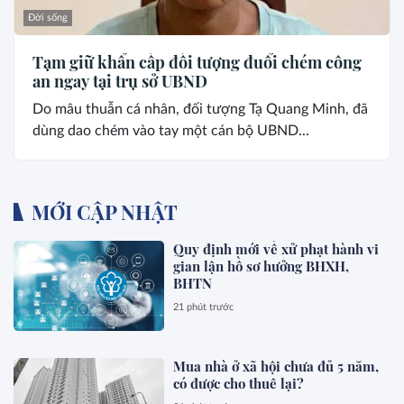
Đời sống
Tạm giữ khẩn cấp đối tượng đuổi chém công
an ngay tại trụ sở UBND
Do mâu thuẫn cá nhân, đối tượng Tạ Quang Minh, đã
dùng dao chém vào tay một cán bộ UBND...
MỚI CẬP NHẬT
Quy định mới về xử phạt hành vi
gian lận hồ sơ hưởng BHXH,
BHTN
21 phút trước
Mua nhà ở xã hội chưa đủ 5 năm,
có được cho thuê lại?