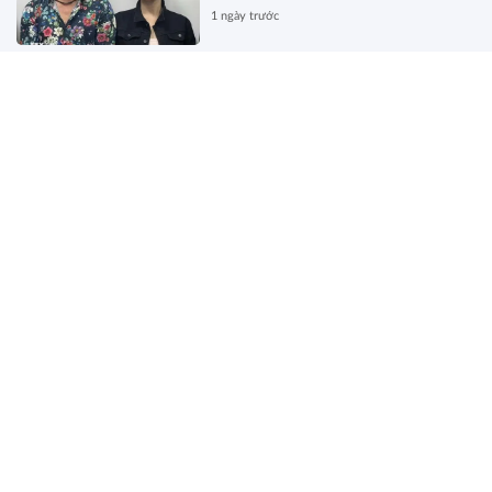
1 ngày trước
Đề xuất bỏ quy định về sát hạch
và cấp chứng chỉ hành nghề kiến
trúc
1 ngày trước
Đề xuất mô hình cơ quan xuất
bản, truyền thông chủ lực quốc gia
1 ngày trước
Chính phủ đề xuất bổ sung quy
định bảo vệ người tố giác hành vi
rửa tiền
1 ngày trước