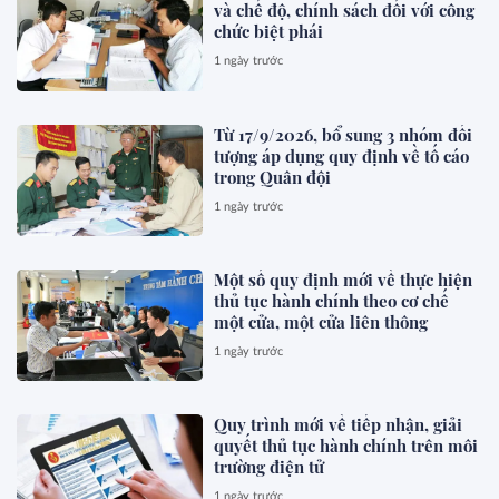
và chế độ, chính sách đối với công
chức biệt phái
1 ngày trước
Từ 17/9/2026, bổ sung 3 nhóm đối
tượng áp dụng quy định về tố cáo
trong Quân đội
1 ngày trước
Một số quy định mới về thực hiện
thủ tục hành chính theo cơ chế
một cửa, một cửa liên thông
1 ngày trước
Quy trình mới về tiếp nhận, giải
quyết thủ tục hành chính trên môi
trường điện tử
1 ngày trước