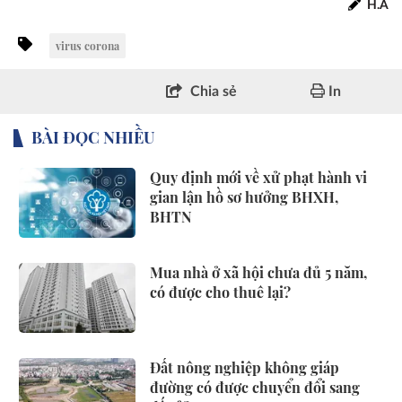
H.A
virus corona
Chia sẻ
In
BÀI ĐỌC NHIỀU
Quy định mới về xử phạt hành vi
gian lận hồ sơ hưởng BHXH,
BHTN
Mua nhà ở xã hội chưa đủ 5 năm,
có được cho thuê lại?
Đất nông nghiệp không giáp
đường có được chuyển đổi sang