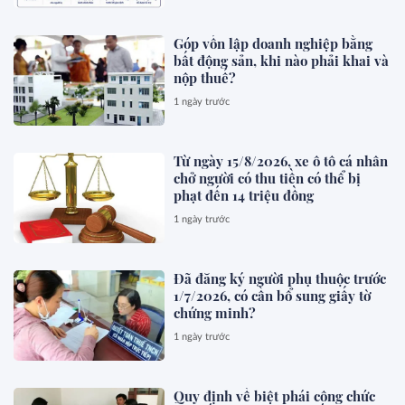
Góp vốn lập doanh nghiệp bằng
bất động sản, khi nào phải khai và
nộp thuế?
1 ngày trước
Từ ngày 15/8/2026, xe ô tô cá nhân
chở người có thu tiền có thể bị
phạt đến 14 triệu đồng
1 ngày trước
Đã đăng ký người phụ thuộc trước
1/7/2026, có cần bổ sung giấy tờ
chứng minh?
1 ngày trước
Quy định về biệt phái công chức