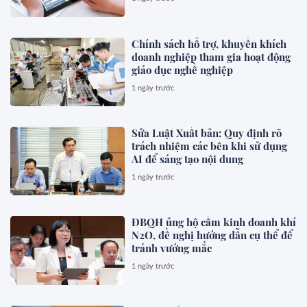
Chính sách hỗ trợ, khuyến khích
doanh nghiệp tham gia hoạt động
giáo dục nghề nghiệp
1 ngày trước
Sửa Luật Xuất bản: Quy định rõ
trách nhiệm các bên khi sử dụng
AI để sáng tạo nội dung
1 ngày trước
ĐBQH ủng hộ cấm kinh doanh khí
N2O, đề nghị hướng dẫn cụ thể để
tránh vướng mắc
1 ngày trước