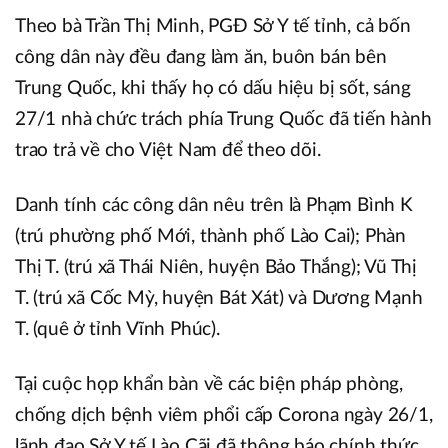
Theo bà Trần Thị Minh, PGĐ Sở Y tế tỉnh, cả bốn
công dân này đều đang làm ăn, buôn bán bên
Trung Quốc, khi thấy họ có dấu hiệu bị sốt, sáng
27/1 nhà chức trách phía Trung Quốc đã tiến hành
trao trả về cho Việt Nam để theo dõi.
Danh tính các công dân nêu trên là Phạm Bình K
(trú phường phố Mới, thành phố Lào Cai); Phàn
Thị T. (trú xã Thái Niên, huyện Bảo Thắng); Vũ Thị
T. (trú xã Cốc Mỳ, huyện Bát Xát) và Dương Mạnh
T. (quê ở tỉnh Vĩnh Phúc).
Tại cuộc họp khẩn bàn về các biện pháp phòng,
chống dịch bệnh viêm phổi cấp Corona ngày 26/1,
lãnh đạo Sở Y tế Lào Cãi đã thông báo chính thức