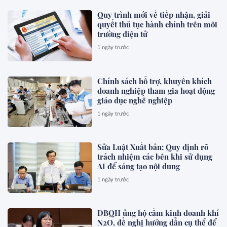
Quy trình mới về tiếp nhận, giải
quyết thủ tục hành chính trên môi
trường điện tử
1 ngày trước
Chính sách hỗ trợ, khuyến khích
doanh nghiệp tham gia hoạt động
giáo dục nghề nghiệp
1 ngày trước
Sửa Luật Xuất bản: Quy định rõ
trách nhiệm các bên khi sử dụng
AI để sáng tạo nội dung
1 ngày trước
ĐBQH ủng hộ cấm kinh doanh khí
N2O, đề nghị hướng dẫn cụ thể để