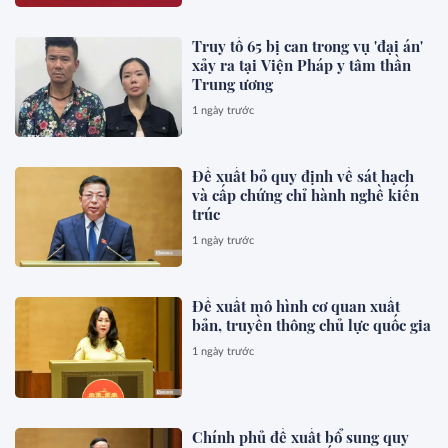
Truy tố 65 bị can trong vụ 'đại án'
xảy ra tại Viện Pháp y tâm thần
Trung ương
1 ngày trước
Đề xuất bỏ quy định về sát hạch
và cấp chứng chỉ hành nghề kiến
trúc
1 ngày trước
Đề xuất mô hình cơ quan xuất
bản, truyền thông chủ lực quốc gia
1 ngày trước
Chính phủ đề xuất bổ sung quy