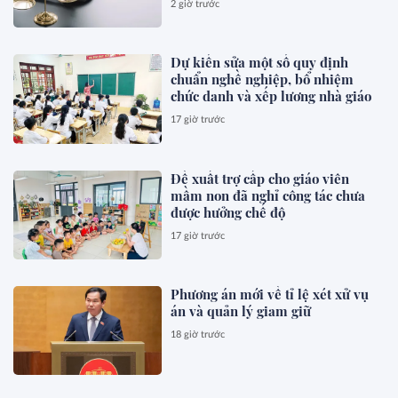
2 giờ trước
Dự kiến sửa một số quy định
chuẩn nghề nghiệp, bổ nhiệm
chức danh và xếp lương nhà giáo
17 giờ trước
Đề xuất trợ cấp cho giáo viên
mầm non đã nghỉ công tác chưa
được hưởng chế độ
17 giờ trước
Phương án mới về tỉ lệ xét xử vụ
án và quản lý giam giữ
18 giờ trước