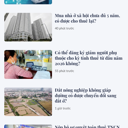
Mua nhà ở xã hội chưa đủ 5 năm,
có được cho thuê lại?
40 phút trước
Có thể đăng ký giảm người phụ
thuộc cho kỳ tính thuế từ đầu năm
2026 không?
55 phút trước
Đất nông nghiệp không giáp
đường có được chuyển đổi sang
đất ở?
1 giờ trước
Nộp hồ sơ quyết toán thuế TNCN