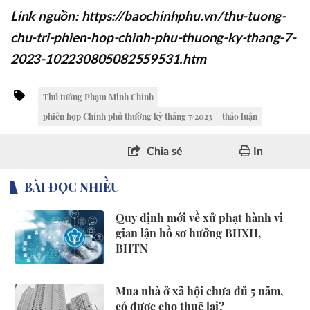
Link nguồn: https://baochinhphu.vn/thu-tuong-
chu-tri-phien-hop-chinh-phu-thuong-ky-thang-7-
2023-102230805082559531.htm
Thủ tướng Phạm Minh Chính
phiên họp Chính phủ thường kỳ tháng 7/2023
thảo luận
Chia sẻ
In
BÀI ĐỌC NHIỀU
Quy định mới về xử phạt hành vi
gian lận hồ sơ hưởng BHXH,
BHTN
Mua nhà ở xã hội chưa đủ 5 năm,
có được cho thuê lại?