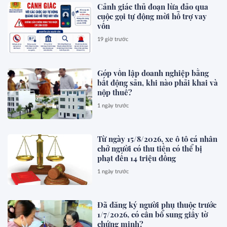
Cảnh giác thủ đoạn lừa đảo qua
cuộc gọi tự động mời hỗ trợ vay
vốn
19 giờ trước
Góp vốn lập doanh nghiệp bằng
bất động sản, khi nào phải khai và
nộp thuế?
1 ngày trước
Từ ngày 15/8/2026, xe ô tô cá nhân
chở người có thu tiền có thể bị
phạt đến 14 triệu đồng
1 ngày trước
Đã đăng ký người phụ thuộc trước
1/7/2026, có cần bổ sung giấy tờ
chứng minh?