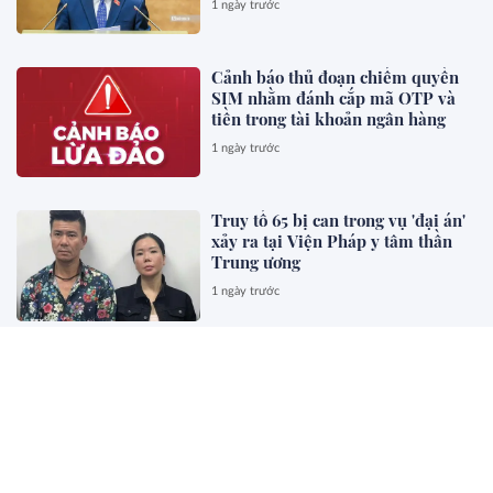
1 ngày trước
Cảnh báo thủ đoạn chiếm quyền
SIM nhằm đánh cắp mã OTP và
tiền trong tài khoản ngân hàng
1 ngày trước
Truy tố 65 bị can trong vụ 'đại án'
xảy ra tại Viện Pháp y tâm thần
Trung ương
1 ngày trước
Đề xuất bỏ quy định về sát hạch
và cấp chứng chỉ hành nghề kiến
trúc
1 ngày trước