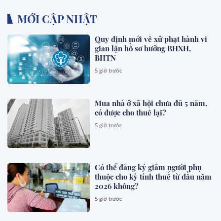
MỚI CẬP NHẬT
Quy định mới về xử phạt hành vi
gian lận hồ sơ hưởng BHXH,
BHTN
5 giờ trước
Mua nhà ở xã hội chưa đủ 5 năm,
có được cho thuê lại?
5 giờ trước
Có thể đăng ký giảm người phụ
thuộc cho kỳ tính thuế từ đầu năm
2026 không?
5 giờ trước