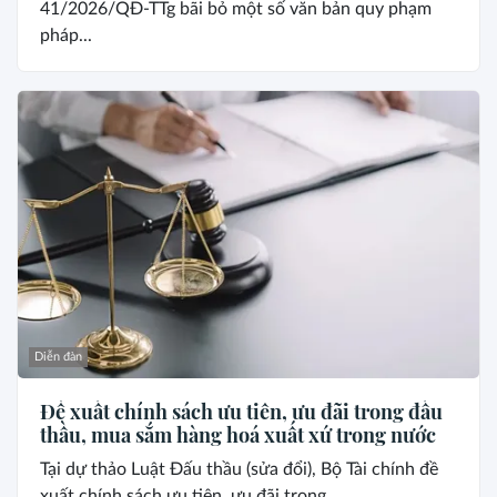
41/2026/QĐ-TTg bãi bỏ một số văn bản quy phạm
pháp...
Diễn đàn
Đề xuất chính sách ưu tiên, ưu đãi trong đấu
thầu, mua sắm hàng hoá xuất xứ trong nước
Tại dự thảo Luật Đấu thầu (sửa đổi), Bộ Tài chính đề
xuất chính sách ưu tiên, ưu đãi trong...