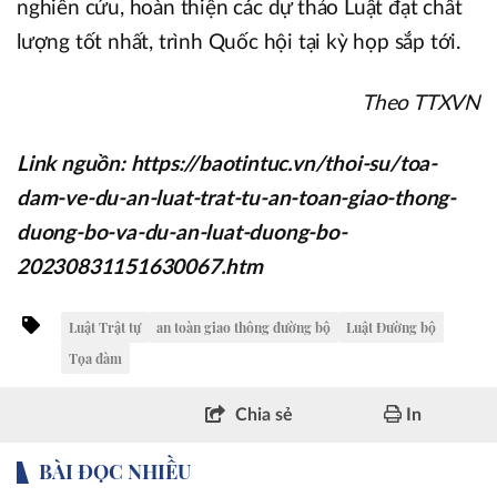
nghiên cứu, hoàn thiện các dự thảo Luật đạt chất
lượng tốt nhất, trình Quốc hội tại kỳ họp sắp tới.
Theo TTXVN
Link nguồn: https://baotintuc.vn/thoi-su/toa-
dam-ve-du-an-luat-trat-tu-an-toan-giao-thong-
duong-bo-va-du-an-luat-duong-bo-
20230831151630067.htm
Luật Trật tự
an toàn giao thông đường bộ
Luật Đường bộ
Tọa đàm
Chia sẻ
In
BÀI ĐỌC NHIỀU