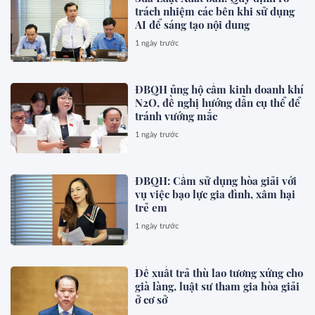
trách nhiệm các bên khi sử dụng
AI để sáng tạo nội dung
1 ngày trước
ĐBQH ủng hộ cấm kinh doanh khí
N2O, đề nghị hướng dẫn cụ thể để
tránh vướng mắc
1 ngày trước
ĐBQH: Cấm sử dụng hòa giải với
vụ việc bạo lực gia đình, xâm hại
trẻ em
1 ngày trước
Đề xuất trả thù lao tương xứng cho
già làng, luật sư tham gia hòa giải
ở cơ sở