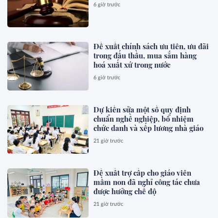
6 giờ trước
Đề xuất chính sách ưu tiên, ưu đãi
trong đấu thầu, mua sắm hàng
hoá xuất xứ trong nước
6 giờ trước
Dự kiến sửa một số quy định
chuẩn nghề nghiệp, bổ nhiệm
chức danh và xếp lương nhà giáo
21 giờ trước
Đề xuất trợ cấp cho giáo viên
mầm non đã nghỉ công tác chưa
được hưởng chế độ
21 giờ trước