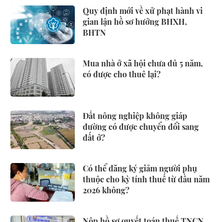
Quy định mới về xử phạt hành vi
gian lận hồ sơ hưởng BHXH,
BHTN
Mua nhà ở xã hội chưa đủ 5 năm,
có được cho thuê lại?
Đất nông nghiệp không giáp
đường có được chuyển đổi sang
đất ở?
Có thể đăng ký giảm người phụ
thuộc cho kỳ tính thuế từ đầu năm
2026 không?
Nộp hồ sơ quyết toán thuế TNCN