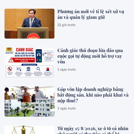
Phương án mới về tỉ lệ xét xử vụ
án và quản lý giam giữ
22 giờ trước
Cảnh giác thủ đoạn lừa đảo qua
cuộc gọi tự động mời hỗ trợ vay
vốn
1 ngày trước
Góp vốn lập doanh nghiệp bằng
bất động sản, khi nào phải khai và
nộp thuế?
1 ngày trước
Từ ngày 15/8/2026, xe ô tô cá nhân
chở người có thu tiền có thể bị