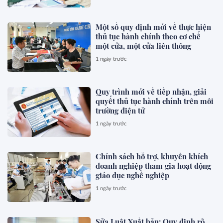
Một số quy định mới về thực hiện
thủ tục hành chính theo cơ chế
một cửa, một cửa liên thông
1 ngày trước
Quy trình mới về tiếp nhận, giải
quyết thủ tục hành chính trên môi
trường điện tử
1 ngày trước
Chính sách hỗ trợ, khuyến khích
doanh nghiệp tham gia hoạt động
giáo dục nghề nghiệp
1 ngày trước
Sửa Luật Xuất bản: Quy định rõ