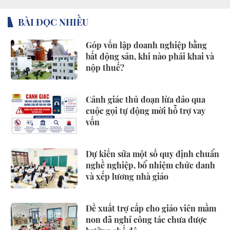
BÀI ĐỌC NHIỀU
Góp vốn lập doanh nghiệp bằng
bất động sản, khi nào phải khai và
nộp thuế?
Cảnh giác thủ đoạn lừa đảo qua
cuộc gọi tự động mời hỗ trợ vay
vốn
Dự kiến sửa một số quy định chuẩn
nghề nghiệp, bổ nhiệm chức danh
và xếp lương nhà giáo
Đề xuất trợ cấp cho giáo viên mầm
non đã nghỉ công tác chưa được