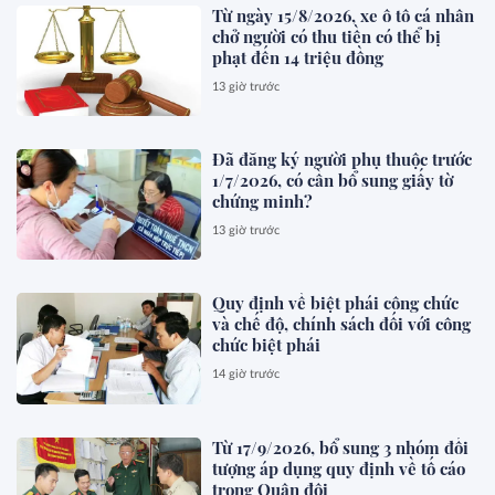
Từ ngày 15/8/2026, xe ô tô cá nhân
chở người có thu tiền có thể bị
phạt đến 14 triệu đồng
13 giờ trước
Đã đăng ký người phụ thuộc trước
1/7/2026, có cần bổ sung giấy tờ
chứng minh?
13 giờ trước
Quy định về biệt phái công chức
và chế độ, chính sách đối với công
chức biệt phái
14 giờ trước
Từ 17/9/2026, bổ sung 3 nhóm đối
tượng áp dụng quy định về tố cáo
trong Quân đội