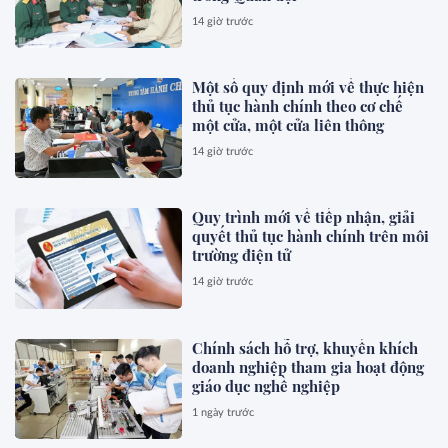
14 giờ trước
Một số quy định mới về thực hiện
thủ tục hành chính theo cơ chế
một cửa, một cửa liên thông
14 giờ trước
Quy trình mới về tiếp nhận, giải
quyết thủ tục hành chính trên môi
trường điện tử
14 giờ trước
Chính sách hỗ trợ, khuyến khích
doanh nghiệp tham gia hoạt động
giáo dục nghề nghiệp
1 ngày trước