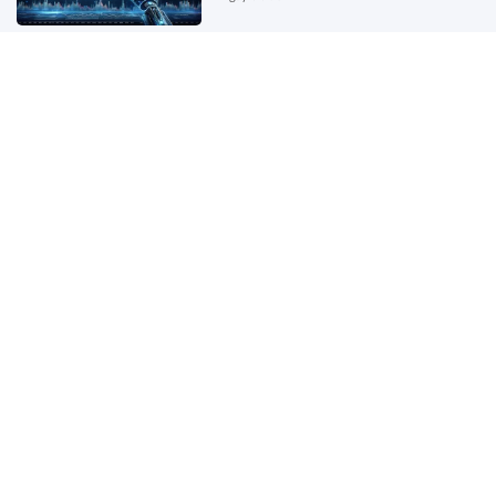
Hàng tặng kèm cho khách hàng,
ghi hóa đơn thế nào?
1 ngày trước
Chính sách cho người có uy tín
trong vùng đồng bào dân tộc thiểu
số
1 ngày trước
Đề xuất mức thanh toán bảo hiểm
y tế đối với dịch vụ khám bệnh,
chữa bệnh tại nhà
1 ngày trước