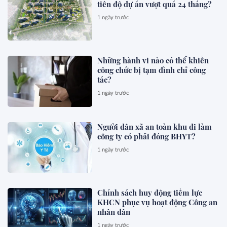
tiến độ dự án vượt quá 24 tháng?
1 ngày trước
Những hành vi nào có thể khiến
công chức bị tạm đình chỉ công
tác?
1 ngày trước
Người dân xã an toàn khu đi làm
công ty có phải đóng BHYT?
1 ngày trước
Chính sách huy động tiềm lực
KHCN phục vụ hoạt động Công an
nhân dân
1 ngày trước