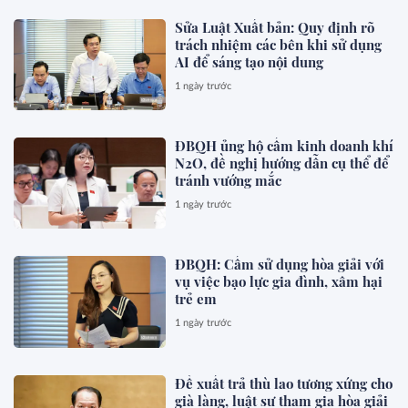
Sửa Luật Xuất bản: Quy định rõ
trách nhiệm các bên khi sử dụng
AI để sáng tạo nội dung
1 ngày trước
ĐBQH ủng hộ cấm kinh doanh khí
N2O, đề nghị hướng dẫn cụ thể để
tránh vướng mắc
1 ngày trước
ĐBQH: Cấm sử dụng hòa giải với
vụ việc bạo lực gia đình, xâm hại
trẻ em
1 ngày trước
Đề xuất trả thù lao tương xứng cho
già làng, luật sư tham gia hòa giải