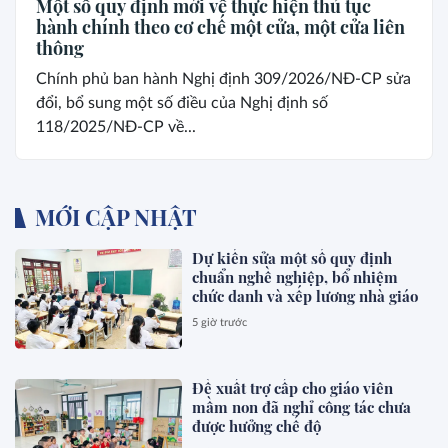
Một số quy định mới về thực hiện thủ tục
hành chính theo cơ chế một cửa, một cửa liên
thông
Chính phủ ban hành Nghị định 309/2026/NĐ-CP sửa
đổi, bổ sung một số điều của Nghị định số
118/2025/NĐ-CP về...
MỚI CẬP NHẬT
Dự kiến sửa một số quy định
chuẩn nghề nghiệp, bổ nhiệm
chức danh và xếp lương nhà giáo
5 giờ trước
Đề xuất trợ cấp cho giáo viên
mầm non đã nghỉ công tác chưa
được hưởng chế độ