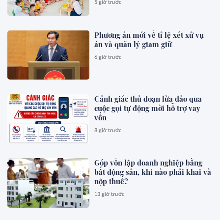
5 giờ trước
Phương án mới về tỉ lệ xét xử vụ
án và quản lý giam giữ
6 giờ trước
Cảnh giác thủ đoạn lừa đảo qua
cuộc gọi tự động mời hỗ trợ vay
vốn
8 giờ trước
Góp vốn lập doanh nghiệp bằng
bất động sản, khi nào phải khai và
nộp thuế?
13 giờ trước