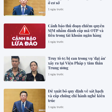
ở cơ sở
1 ngày trước
Cảnh báo thủ đoạn chiếm quyền
SIM nhằm đánh cắp mã OTP và
tiền trong tài khoản ngân hàng
1 ngày trước
Truy tố 65 bị can trong vụ 'đại án'
xảy ra tại Viện Pháp y tâm thần
Trung ương
1 ngày trước
Đề xuất bỏ quy định về sát hạch
và cấp chứng chỉ hành nghề kiến
trúc
1 ngày trước