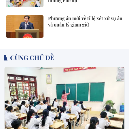
hưởng chế độ
Phương án mới về tỉ lệ xét xử vụ án
và quản lý giam giữ
CÙNG CHỦ ĐỀ