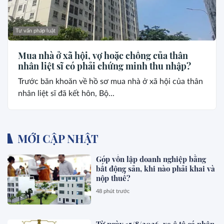
Tư vấn pháp luật
Mua nhà ở xã hội, vợ hoặc chồng của thân
nhân liệt sĩ có phải chứng minh thu nhập?
Trước băn khoăn về hồ sơ mua nhà ở xã hội của thân
nhân liệt sĩ đã kết hôn, Bộ...
MỚI CẬP NHẬT
Góp vốn lập doanh nghiệp bằng
bất động sản, khi nào phải khai và
nộp thuế?
48 phút trước