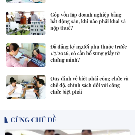
Góp vốn lập doanh nghiệp bằng
bất động sản, khi nào phải khai và
nộp thuế?
Đã đăng ký người phụ thuộc trước
1/7/2026, có cần bổ sung giấy tờ
chứng minh?
Quy định về biệt phái công chức và
chế độ, chính sách đối với công
chức biệt phái
CÙNG CHỦ ĐỀ