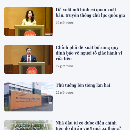
Đề xuất mô hình cơ quan xuất
bản, truyền thông chủ lực quốc gia
19 giờ trước
Chính phủ đề xuất bổ sung quy
định bảo vệ người tố giác hành vi
rửa tiền
19 giờ trước
Thủ tướng lên tiếng lần hai
22 giờ trước
Nhà đầu tư có được điều chỉnh
tiến độ dự án vượt quá 24 tháng?