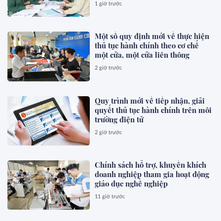
1 giờ trước
Một số quy định mới về thực hiện
thủ tục hành chính theo cơ chế
một cửa, một cửa liên thông
2 giờ trước
Quy trình mới về tiếp nhận, giải
quyết thủ tục hành chính trên môi
trường điện tử
2 giờ trước
Chính sách hỗ trợ, khuyến khích
doanh nghiệp tham gia hoạt động
giáo dục nghề nghiệp
11 giờ trước