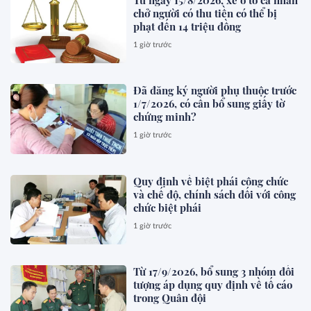
Từ ngày 15/8/2026, xe ô tô cá nhân
chở người có thu tiền có thể bị
phạt đến 14 triệu đồng
1 giờ trước
Đã đăng ký người phụ thuộc trước
1/7/2026, có cần bổ sung giấy tờ
chứng minh?
1 giờ trước
Quy định về biệt phái công chức
và chế độ, chính sách đối với công
chức biệt phái
1 giờ trước
Từ 17/9/2026, bổ sung 3 nhóm đối
tượng áp dụng quy định về tố cáo
trong Quân đội