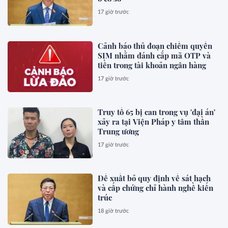
17 giờ trước
Cảnh báo thủ đoạn chiếm quyền
SIM nhằm đánh cắp mã OTP và
tiền trong tài khoản ngân hàng
17 giờ trước
Truy tố 65 bị can trong vụ 'đại án'
xảy ra tại Viện Pháp y tâm thần
Trung ương
17 giờ trước
Đề xuất bỏ quy định về sát hạch
và cấp chứng chỉ hành nghề kiến
trúc
18 giờ trước