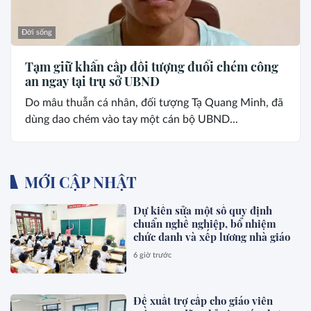
Đời sống
Tạm giữ khẩn cấp đối tượng đuổi chém công
an ngay tại trụ sở UBND
Do mâu thuẫn cá nhân, đối tượng Tạ Quang Minh, đã
dùng dao chém vào tay một cán bộ UBND...
MỚI CẬP NHẬT
Dự kiến sửa một số quy định
chuẩn nghề nghiệp, bổ nhiệm
chức danh và xếp lương nhà giáo
6 giờ trước
Đề xuất trợ cấp cho giáo viên