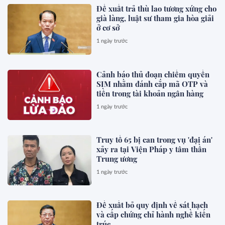
Đề xuất trả thù lao tương xứng cho
già làng, luật sư tham gia hòa giải
ở cơ sở
1 ngày trước
Cảnh báo thủ đoạn chiếm quyền
SIM nhằm đánh cắp mã OTP và
tiền trong tài khoản ngân hàng
1 ngày trước
Truy tố 65 bị can trong vụ 'đại án'
xảy ra tại Viện Pháp y tâm thần
Trung ương
1 ngày trước
Đề xuất bỏ quy định về sát hạch
và cấp chứng chỉ hành nghề kiến
trúc