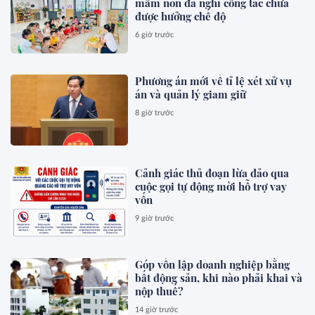
mầm non đã nghỉ công tác chưa
được hưởng chế độ
6 giờ trước
Phương án mới về tỉ lệ xét xử vụ
án và quản lý giam giữ
8 giờ trước
Cảnh giác thủ đoạn lừa đảo qua
cuộc gọi tự động mời hỗ trợ vay
vốn
9 giờ trước
Góp vốn lập doanh nghiệp bằng
bất động sản, khi nào phải khai và
nộp thuế?
14 giờ trước