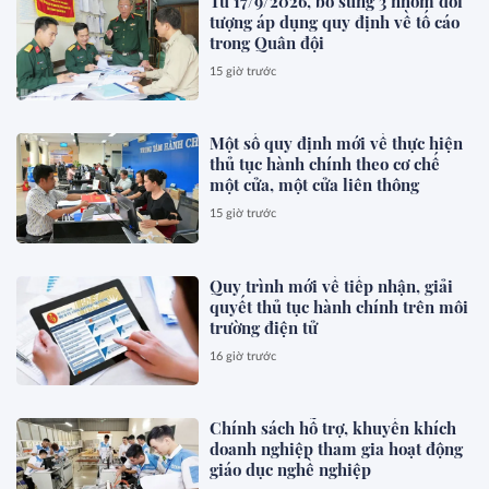
Từ 17/9/2026, bổ sung 3 nhóm đối
tượng áp dụng quy định về tố cáo
trong Quân đội
15 giờ trước
Một số quy định mới về thực hiện
thủ tục hành chính theo cơ chế
một cửa, một cửa liên thông
15 giờ trước
Quy trình mới về tiếp nhận, giải
quyết thủ tục hành chính trên môi
trường điện tử
16 giờ trước
Chính sách hỗ trợ, khuyến khích
doanh nghiệp tham gia hoạt động
giáo dục nghề nghiệp