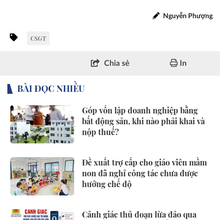
Nguyễn Phượng
CSGT
Chia sẻ
In
BÀI ĐỌC NHIỀU
Góp vốn lập doanh nghiệp bằng
bất động sản, khi nào phải khai và
nộp thuế?
Đề xuất trợ cấp cho giáo viên mầm
non đã nghỉ công tác chưa được
hưởng chế độ
Cảnh giác thủ đoạn lừa đảo qua