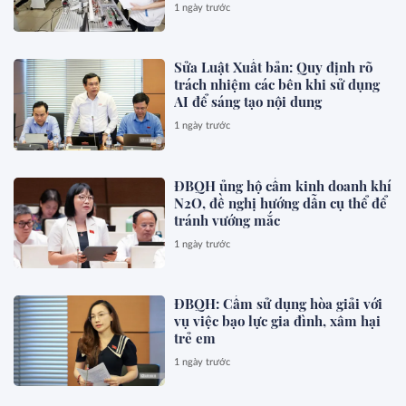
1 ngày trước
Sửa Luật Xuất bản: Quy định rõ
trách nhiệm các bên khi sử dụng
AI để sáng tạo nội dung
1 ngày trước
ĐBQH ủng hộ cấm kinh doanh khí
N2O, đề nghị hướng dẫn cụ thể để
tránh vướng mắc
1 ngày trước
ĐBQH: Cấm sử dụng hòa giải với
vụ việc bạo lực gia đình, xâm hại
trẻ em
1 ngày trước