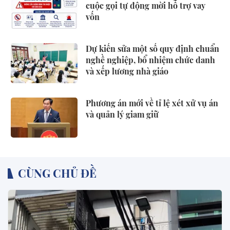
cuộc gọi tự động mời hỗ trợ vay
vốn
Dự kiến sửa một số quy định chuẩn
nghề nghiệp, bổ nhiệm chức danh
và xếp lương nhà giáo
Phương án mới về tỉ lệ xét xử vụ án
và quản lý giam giữ
CÙNG CHỦ ĐỀ