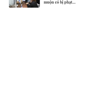
muộn có bị phạt
không?