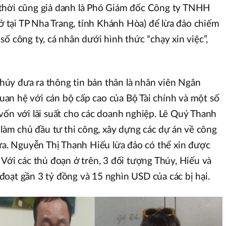
thời cũng giả danh là Phó Giám đốc Công ty TNHH
tại TP Nha Trang, tỉnh Khánh Hòa) để lừa đảo chiếm
ố công ty, cá nhân dưới hình thức “chạy xin việc”,
úy đưa ra thông tin bản thân là nhân viên Ngân
an hệ với cán bộ cấp cao của Bộ Tài chính và một số
vốn với lãi suất cho các doanh nghiệp. Lê Quý Thanh
 làm chủ đầu tư thi công, xây dựng các dự án về công
hữa. Nguyễn Thị Thanh Hiếu lừa đảo có thể xin được
 Với các thủ đoạn ở trên, 3 đối tượng Thúy, Hiếu và
oạt gần 3 tỷ đồng và 15 nghìn USD của các bị hại.