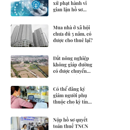
xử phạt hành vi
gian lận hồ sơ
hưởng BHXH,
BHTN
Mua nhà ở xã hội
chưa đủ 5 năm, có
được cho thuê lại?
Đất nông nghiệp
không giáp đường
có được chuyển
đổi sang đất ở?
Có thể đăng ký
giảm người phụ
thuộc cho kỳ tính
thuế từ đầu năm
2026 không?
Nộp hồ sơ quyết
toán thuế TNCN