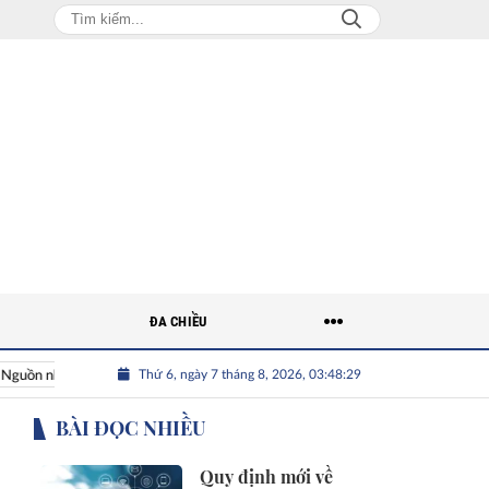
ĐA CHIỀU
Thứ 6, ngày 7 tháng 8, 2026, 03:48:30
hân lực Việt
Nhân tài Việt Nam
Giải bài toán nguồn nhân l
BÀI ĐỌC NHIỀU
Quy định mới về