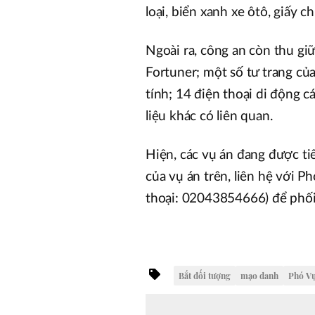
loại, biển xanh xe ôtô, giấy 
Ngoài ra, công an còn thu gi
Fortuner; một số tư trang củ
tính; 14 điện thoại di động cá
liệu khác có liên quan.
Hiện, các vụ án đang được tiế
của vụ án trên, liên hệ với P
thoại: 02043854666) để phối
Bắt đối tượng
mạo danh
Phó Vụ