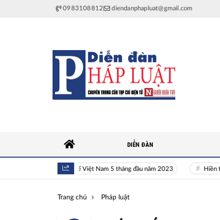
0983108812
diendanphapluat@gmail.com
DIỄN ĐÀN
Toàn cảnh kinh tế Việt Nam 5 tháng đầu năm 2023
Hiền tài là ng
Trang chủ
Pháp luật