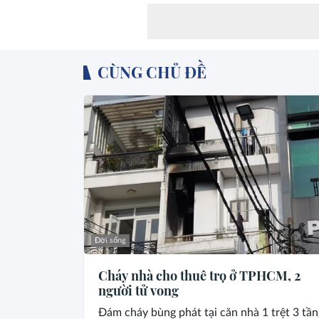
CÙNG CHỦ ĐỀ
Đời sống
Cháy nhà cho thuê trọ ở TPHCM, 2
người tử vong
Đám cháy bùng phát tại căn nhà 1 trệt 3 tần