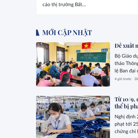
cáo thị trường Bất...
MỚI CẬP NHẬT
Đề xuất m
Bộ Giáo dụ
thảo Thôn
lệ Ban đại
4 giờ trước
Di
Từ 10/9, 
thể bị ph
Nghị định 
phạt tới 25
chứng chỉ 