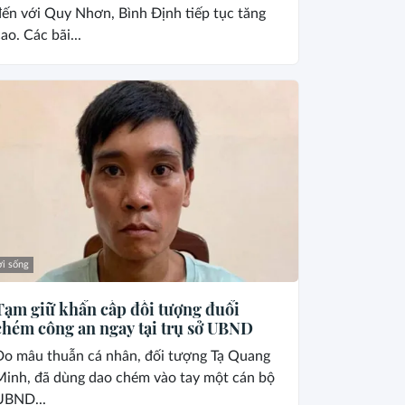
ến với Quy Nhơn, Bình Định tiếp tục tăng
ao. Các bãi...
i sống
Tạm giữ khẩn cấp đối tượng đuổi
chém công an ngay tại trụ sở UBND
Do mâu thuẫn cá nhân, đối tượng Tạ Quang
Minh, đã dùng dao chém vào tay một cán bộ
UBND...