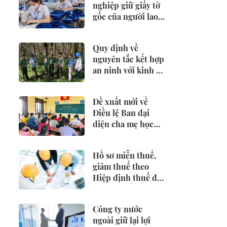
nghiệp giữ giấy tờ
gốc của người lao
động có thể bị
phạt 25 triệu đồng
Quy định về
nguyên tắc kết hợp
an ninh với kinh tế
- xã hội
Đề xuất mới về
Điều lệ Ban đại
diện cha mẹ học
sinh
Hồ sơ miễn thuế,
giảm thuế theo
Hiệp định thuế đối
với nhà thầu nước
ngoài
Công ty nước
ngoài giữ lại lợi