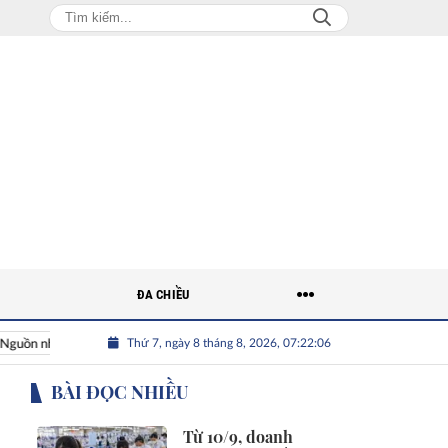
ĐA CHIỀU
Thứ 7, ngày 8 tháng 8, 2026, 07:22:07
hân lực Việt
Nhân tài Việt Nam
Giải bài toán nguồn nhân l
BÀI ĐỌC NHIỀU
Từ 10/9, doanh