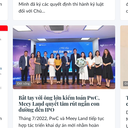
n
Minh đã ký các quyết định thi hành kỷ luật
đ
đối với Chủ...
c
Đời sống
Đờ
Bắt tay với ông lớn kiểm toán PwC,
Meey Land quyết tâm rút ngắn con
đường đến IPO
m
Tháng 7/2022, PwC và Meey Land tiếp tục
hợp tác triển khai dự án mới nhằm hoàn