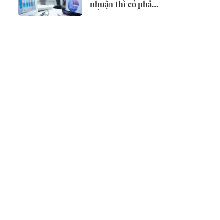
nhuận thì có phải
điều chỉnh vốn
đầu tư?