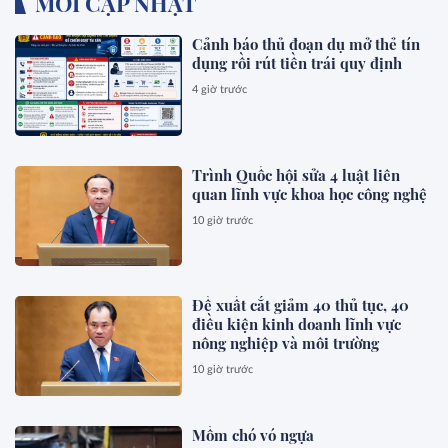
MỚI CẬP NHẬT
Cảnh báo thủ đoạn dụ mở thẻ tín
dụng rồi rút tiền trái quy định
4 giờ trước
Trình Quốc hội sửa 4 luật liên
quan lĩnh vực khoa học công nghệ
10 giờ trước
Đề xuất cắt giảm 40 thủ tục, 40
điều kiện kinh doanh lĩnh vực
nông nghiệp và môi trường
10 giờ trước
Mồm chó vó ngựa