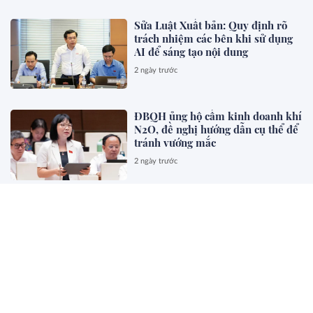
Sửa Luật Xuất bản: Quy định rõ
trách nhiệm các bên khi sử dụng
AI để sáng tạo nội dung
2 ngày trước
ĐBQH ủng hộ cấm kinh doanh khí
N2O, đề nghị hướng dẫn cụ thể để
tránh vướng mắc
2 ngày trước
ĐBQH: Cấm sử dụng hòa giải với
vụ việc bạo lực gia đình, xâm hại
trẻ em
2 ngày trước
Đề xuất trả thù lao tương xứng cho
già làng, luật sư tham gia hòa giải