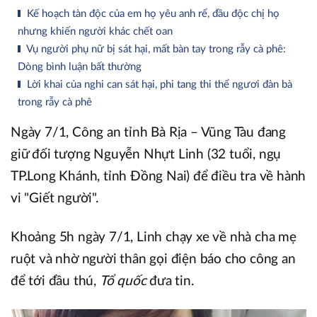
Kế hoạch tàn độc của em họ yêu anh rể, đầu độc chị họ
nhưng khiến người khác chết oan
Vụ người phụ nữ bị sát hại, mất bàn tay trong rẫy cà phê:
Dòng bình luận bất thường
Lời khai của nghi can sát hại, phi tang thi thể ngươi đàn bà
trong rẫy cà phê
Ngày 7/1, Công an tỉnh Bà Rịa – Vũng Tàu đang
giữ đối tượng Nguyễn Nhựt Linh (32 tuổi, ngụ
TP.Long Khánh, tỉnh Đồng Nai) để điều tra về hành
vi "Giết người".
Khoảng 5h ngày 7/1, Linh chạy xe về nhà cha mẹ
ruột và nhờ người thân gọi điện báo cho công an
để tới đầu thú,
Tổ quốc
đưa tin.