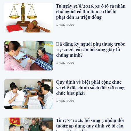
Từ ngày 15/8/2026, xe ô tô cá nhân
chở người có thu tiền có thể bị
phạt đến 14 triệu đồng
1 ngày trước
Đã đăng ký người phụ thuộc trước
1/7/2026, có cần bổ sung giấy tờ
chứng minh?
1 ngày trước
Quy định về biệt phái công chức
và chế độ, chính sách đối với công
chức biệt phái
1 ngày trước
Từ 17/9/2026, bổ sung 3 nhóm đối
tượng áp dụng quy định về tố cáo