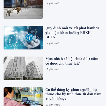
12 giờ trước
Quy định mới về xử phạt hành vi
gian lận hồ sơ hưởng BHXH,
BHTN
17 giờ trước
Mua nhà ở xã hội chưa đủ 5 năm,
có được cho thuê lại?
17 giờ trước
Có thể đăng ký giảm người phụ
thuộc cho kỳ tính thuế từ đầu năm
2026 không?
17 giờ trước