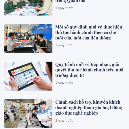
trong Quân đội
1 ngày trước
Một số quy định mới về thực hiện
thủ tục hành chính theo cơ chế
một cửa, một cửa liên thông
1 ngày trước
Quy trình mới về tiếp nhận, giải
quyết thủ tục hành chính trên môi
trường điện tử
1 ngày trước
Chính sách hỗ trợ, khuyến khích
doanh nghiệp tham gia hoạt động
giáo dục nghề nghiệp
2 ngày trước