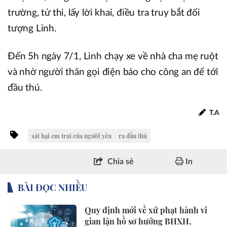
trường, tử thi, lấy lời khai, điều tra truy bắt đối
tượng Linh.
Đến 5h ngày 7/1, Linh chạy xe về nhà cha mẹ ruột
và nhờ người thân gọi điện báo cho công an để tới
đầu thú.
T.A
sát hại em trai của người yêu
ra đầu thú
Chia sẻ
In
BÀI ĐỌC NHIỀU
Quy định mới về xử phạt hành vi
gian lận hồ sơ hưởng BHXH,