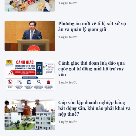
1 ngày trước
Phương án mới về tỉ lệ xét xử vụ
án và quản lý giam giữ
1 ngày trước
Cảnh giác thủ đoạn lừa đảo qua
cuộc gọi tự động mời hỗ trợ vay
vốn
1 ngày trước
Góp vốn lập doanh nghiệp bằng
bất động sản, khi nào phải khai và
nộp thuế?
1 ngày trước