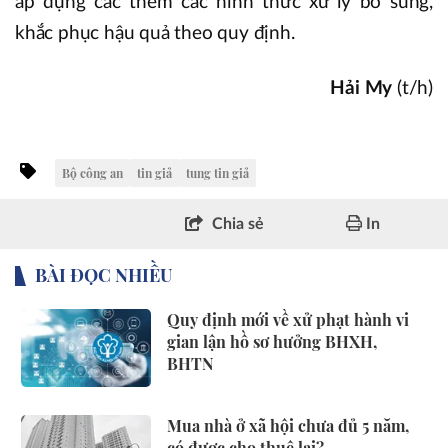
áp dụng các thêm các hình thức xử lý bổ sung,
khắc phục hậu quả theo quy định.
Hải My
(t/h)
Bộ công an
tin giả
tung tin giả
Chia sẻ
In
BÀI ĐỌC NHIỀU
Quy định mới về xử phạt hành vi
gian lận hồ sơ hưởng BHXH,
BHTN
Mua nhà ở xã hội chưa đủ 5 năm,
có được cho thuê lại?