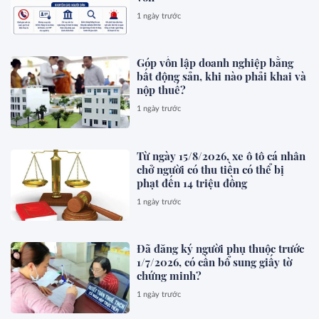
1 ngày trước
Góp vốn lập doanh nghiệp bằng
bất động sản, khi nào phải khai và
nộp thuế?
1 ngày trước
Từ ngày 15/8/2026, xe ô tô cá nhân
chở người có thu tiền có thể bị
phạt đến 14 triệu đồng
1 ngày trước
Đã đăng ký người phụ thuộc trước
1/7/2026, có cần bổ sung giấy tờ
chứng minh?
1 ngày trước