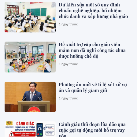
Dự kiến sửa một số quy định
chuẩn nghề nghiệp, bổ nhiệm
chức danh và xếp lương nhà giáo
1 ngày trước
Đề xuất trợ cấp cho giáo viên
mầm non đã nghỉ công tác chưa
được hưởng chế độ
1 ngày trước
Phương án mới về tỉ lệ xét xử vụ
án và quản lý giam giữ
1 ngày trước
Cảnh giác thủ đoạn lừa đảo qua
cuộc gọi tự động mời hỗ trợ vay
vốn