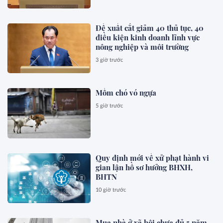
Đề xuất cắt giảm 40 thủ tục, 40
điều kiện kinh doanh lĩnh vực
nông nghiệp và môi trường
3 giờ trước
Mồm chó vó ngựa
5 giờ trước
Quy định mới về xử phạt hành vi
gian lận hồ sơ hưởng BHXH,
BHTN
10 giờ trước
Mua nhà ở xã hội chưa đủ 5 năm,