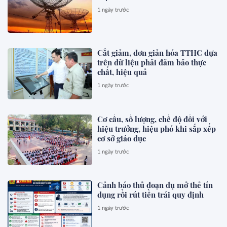
1 ngày trước
Cắt giảm, đơn giản hóa TTHC dựa
trên dữ liệu phải đảm bảo thực
chất, hiệu quả
1 ngày trước
Cơ cấu, số lượng, chế độ đối với
hiệu trưởng, hiệu phó khi sắp xếp
cơ sở giáo dục
1 ngày trước
Cảnh báo thủ đoạn dụ mở thẻ tín
dụng rồi rút tiền trái quy định
1 ngày trước