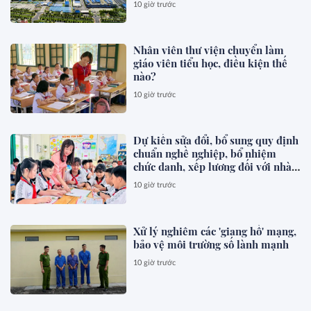
10 giờ trước
Nhân viên thư viện chuyển làm
giáo viên tiểu học, điều kiện thế
nào?
10 giờ trước
Dự kiến sửa đổi, bổ sung quy định
chuẩn nghề nghiệp, bổ nhiệm
chức danh, xếp lương đối với nhà
giáo
10 giờ trước
Xử lý nghiêm các 'giang hồ' mạng,
bảo vệ môi trường số lành mạnh
10 giờ trước