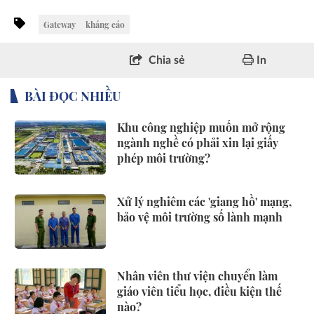
Gateway
kháng cáo
Chia sẻ
In
BÀI ĐỌC NHIỀU
Khu công nghiệp muốn mở rộng
ngành nghề có phải xin lại giấy
phép môi trường?
Xử lý nghiêm các 'giang hồ' mạng,
bảo vệ môi trường số lành mạnh
Nhân viên thư viện chuyển làm
giáo viên tiểu học, điều kiện thế
nào?