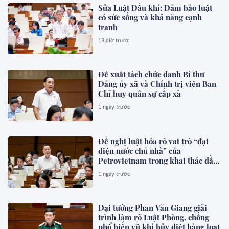
Sửa Luật Dầu khí: Đảm bảo luật
có sức sống và khả năng cạnh
tranh
18 giờ trước
Đề xuất tách chức danh Bí thư
Đảng ủy xã và Chính trị viên Ban
Chỉ huy quân sự cấp xã
1 ngày trước
Đề nghị luật hóa rõ vai trò “đại
diện nước chủ nhà” của
Petrovietnam trong khai thác dầu
khí
1 ngày trước
Đại tướng Phan Văn Giang giải
trình làm rõ Luật Phòng, chống
phổ biến vũ khí hủy diệt hàng loạt