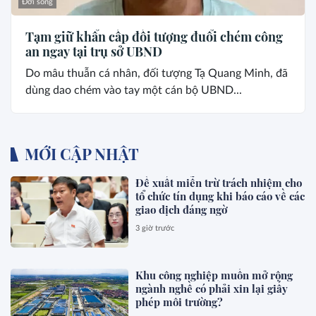
Đời sống
Tạm giữ khẩn cấp đối tượng đuổi chém công
an ngay tại trụ sở UBND
Do mâu thuẫn cá nhân, đối tượng Tạ Quang Minh, đã
dùng dao chém vào tay một cán bộ UBND...
MỚI CẬP NHẬT
Đề xuất miễn trừ trách nhiệm cho
tổ chức tín dụng khi báo cáo về các
giao dịch đáng ngờ
3 giờ trước
Khu công nghiệp muốn mở rộng
ngành nghề có phải xin lại giấy
phép môi trường?