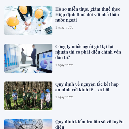
Hồ sơ miễn thuế, giảm thuế theo
Hiệp định thuế đối với nhà thầu
nước ngoài
1 ngày trước
Công ty nước ngoài giữ lại lợi
nhuận thì có phải điều chỉnh vốn
đầu tư?
1 ngày trước
Quy định về nguyên tắc kết hợp
an ninh với kinh tế - xã hội
1 ngày trước
Quy định kiểm tra tần số vô tuyến
điện