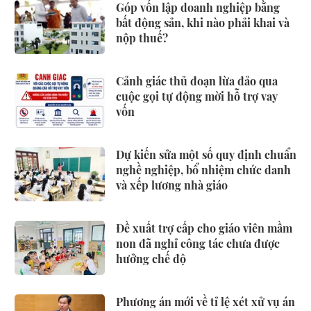
Góp vốn lập doanh nghiệp bằng
bất động sản, khi nào phải khai và
nộp thuế?
Cảnh giác thủ đoạn lừa đảo qua
cuộc gọi tự động mời hỗ trợ vay
vốn
Dự kiến sửa một số quy định chuẩn
nghề nghiệp, bổ nhiệm chức danh
và xếp lương nhà giáo
Đề xuất trợ cấp cho giáo viên mầm
non đã nghỉ công tác chưa được
hưởng chế độ
Phương án mới về tỉ lệ xét xử vụ án