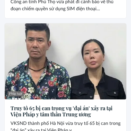
Công an tỉnh Phú Thọ vừa phát đi cảnh báo về thủ
đoạn chiếm quyền sử dụng SIM điện thoại...
Pháp luật
Truy tố 65 bị can trong vụ 'đại án' xảy ra tại
Viện Pháp y tâm thần Trung ương
VKSND thành phố Hà Nội vừa truy tố 65 bị can trong
“đại án” xảy ra tại Viện Pháp y...