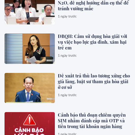
N2O, đề nghị hướng dẫn cụ thể để
tránh vướng mắc
1 ngày trước
ĐBQH: Cấm sử dụng hòa giải với
vụ việc bạo lực gia đình, xâm hại
trẻ em
1 ngày trước
Đề xuất trả thù lao tương xứng cho
già làng, luật sư tham gia hòa giải
ở cơ sở
1 ngày trước
Cảnh báo thủ đoạn chiếm quyền
SIM nhằm đánh cắp mã OTP và
tiền trong tài khoản ngân hàng
1 ngày trước