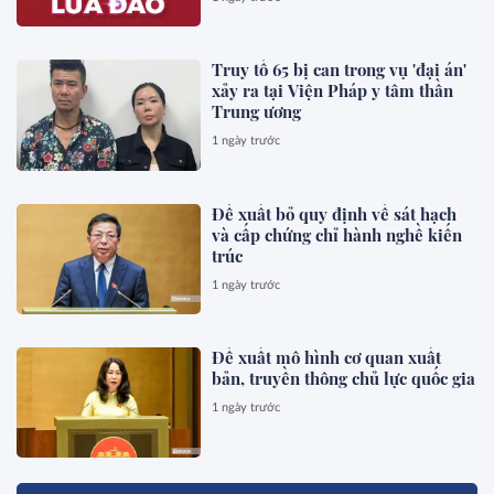
Truy tố 65 bị can trong vụ 'đại án'
xảy ra tại Viện Pháp y tâm thần
Trung ương
1 ngày trước
Đề xuất bỏ quy định về sát hạch
và cấp chứng chỉ hành nghề kiến
trúc
1 ngày trước
Đề xuất mô hình cơ quan xuất
bản, truyền thông chủ lực quốc gia
1 ngày trước