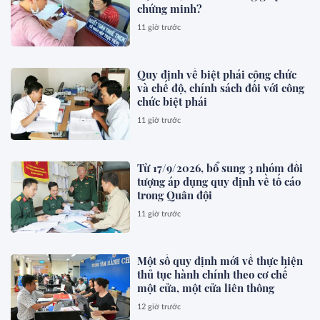
chứng minh?
11 giờ trước
Quy định về biệt phái công chức
và chế độ, chính sách đối với công
chức biệt phái
11 giờ trước
Từ 17/9/2026, bổ sung 3 nhóm đối
tượng áp dụng quy định về tố cáo
trong Quân đội
11 giờ trước
Một số quy định mới về thực hiện
thủ tục hành chính theo cơ chế
một cửa, một cửa liên thông
12 giờ trước