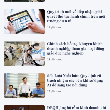
Quy trình mới về tiếp nhận, giải
quyết thủ tục hành chính trên môi
trường điện tử
12 giờ trước
Chính sách hỗ trợ, khuyến khích
doanh nghiệp tham gia hoạt động
giáo dục nghề nghiệp
21 giờ trước
Sửa Luật Xuất bản: Quy định rõ
trách nhiệm các bên khi sử dụng
AI để sáng tạo nội dung
23 giờ trước
ĐBQH ủng hộ cấm kinh doanh khí