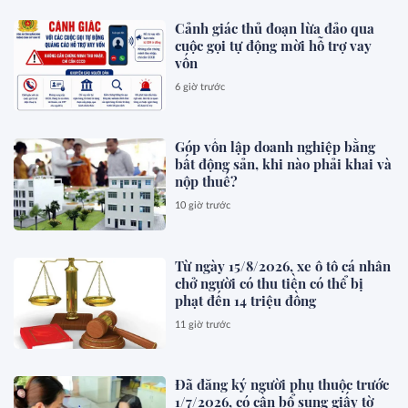
Cảnh giác thủ đoạn lừa đảo qua
cuộc gọi tự động mời hỗ trợ vay
vốn
6 giờ trước
Góp vốn lập doanh nghiệp bằng
bất động sản, khi nào phải khai và
nộp thuế?
10 giờ trước
Từ ngày 15/8/2026, xe ô tô cá nhân
chở người có thu tiền có thể bị
phạt đến 14 triệu đồng
11 giờ trước
Đã đăng ký người phụ thuộc trước
1/7/2026, có cần bổ sung giấy tờ