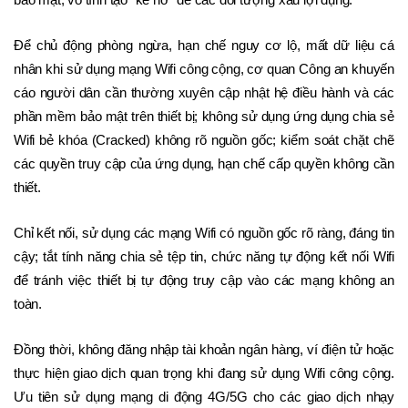
bảo mật, vô tình tạo “kẽ hở” để các đối tượng xấu lợi dụng.    
Để chủ động phòng ngừa, hạn chế nguy cơ lộ, mất dữ liệu cá 
nhân khi sử dụng mạng Wifi công cộng, cơ quan Công an khuyến 
cáo người dân cần thường xuyên cập nhật hệ điều hành và các 
phần mềm bảo mật trên thiết bị; không sử dụng ứng dụng chia sẻ 
Wifi bẻ khóa (Cracked) không rõ nguồn gốc; kiểm soát chặt chẽ 
các quyền truy cập của ứng dụng, hạn chế cấp quyền không cần 
thiết.
Chỉ kết nối, sử dụng các mạng Wifi có nguồn gốc rõ ràng, đáng tin 
cậy; tắt tính năng chia sẻ tệp tin, chức năng tự động kết nối Wifi 
để tránh việc thiết bị tự động truy cập vào các mạng không an 
toàn.
Đồng thời, không đăng nhập tài khoản ngân hàng, ví điện tử hoặc 
thực hiện giao dịch quan trọng khi đang sử dụng Wifi công cộng. 
Ưu tiên sử dụng mạng di động 4G/5G cho các giao dịch nhạy 