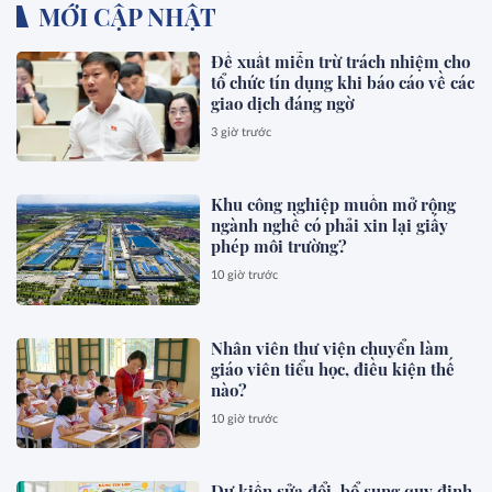
MỚI CẬP NHẬT
Đề xuất miễn trừ trách nhiệm cho
tổ chức tín dụng khi báo cáo về các
giao dịch đáng ngờ
3 giờ trước
Khu công nghiệp muốn mở rộng
ngành nghề có phải xin lại giấy
phép môi trường?
10 giờ trước
Nhân viên thư viện chuyển làm
giáo viên tiểu học, điều kiện thế
nào?
10 giờ trước
Dự kiến sửa đổi, bổ sung quy định