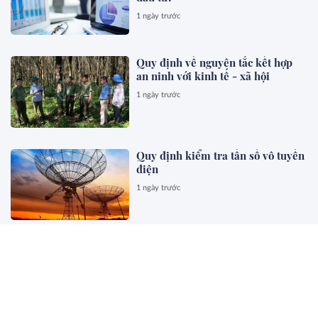
1 ngày trước
Quy định về nguyên tắc kết hợp
an ninh với kinh tế - xã hội
1 ngày trước
Quy định kiểm tra tần số vô tuyến
điện
1 ngày trước
Cắt giảm, đơn giản hóa TTHC dựa
trên dữ liệu phải đảm bảo thực
chất, hiệu quả
1 ngày trước