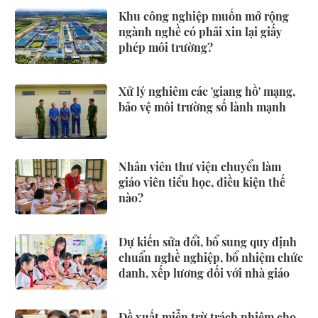
Khu công nghiệp muốn mở rộng
ngành nghề có phải xin lại giấy
phép môi trường?
Xử lý nghiêm các 'giang hồ' mạng,
bảo vệ môi trường số lành mạnh
Nhân viên thư viện chuyển làm
giáo viên tiểu học, điều kiện thế
nào?
Dự kiến sửa đổi, bổ sung quy định
chuẩn nghề nghiệp, bổ nhiệm chức
danh, xếp lương đối với nhà giáo
Đề xuất miễn trừ trách nhiệm cho