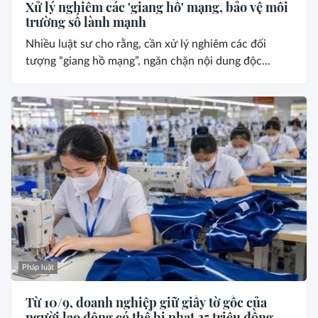
Xử lý nghiêm các 'giang hồ' mạng, bảo vệ môi
trường số lành mạnh
Nhiều luật sư cho rằng, cần xử lý nghiêm các đối
tượng “giang hồ mạng”, ngăn chặn nội dung độc...
Pháp luật
Từ 10/9, doanh nghiệp giữ giấy tờ gốc của
người lao động có thể bị phạt 25 triệu đồng