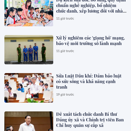
chuẩn nghề nghiệp, bổ nhiệm
chức danh, xếp lương đối với nhà
giáo
11 giờ trước
Xử lý nghiêm các 'giang hồ' mạng,
bảo vệ môi trường số lành mạnh
11 giờ trước
Sửa Luật Dầu khí: Đảm bảo luật
có sức sống và khả năng cạnh
tranh
19 giờ trước
Đề xuất tách chức danh Bí thư
Đảng ủy xã và Chính trị viên Ban
Chỉ huy quân sự cấp xã