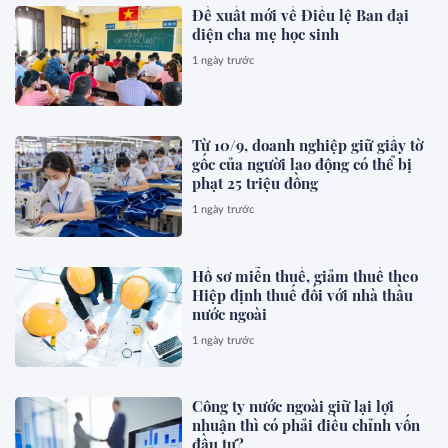
Đề xuất mới về Điều lệ Ban đại
diện cha mẹ học sinh
1 ngày trước
Từ 10/9, doanh nghiệp giữ giấy tờ
gốc của người lao động có thể bị
phạt 25 triệu đồng
1 ngày trước
Hồ sơ miễn thuế, giảm thuế theo
Hiệp định thuế đối với nhà thầu
nước ngoài
1 ngày trước
Công ty nước ngoài giữ lại lợi
nhuận thì có phải điều chỉnh vốn
đầu tư?