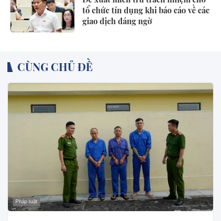
tổ chức tín dụng khi báo cáo về các
giao dịch đáng ngờ
CÙNG CHỦ ĐỀ
Pháp luật