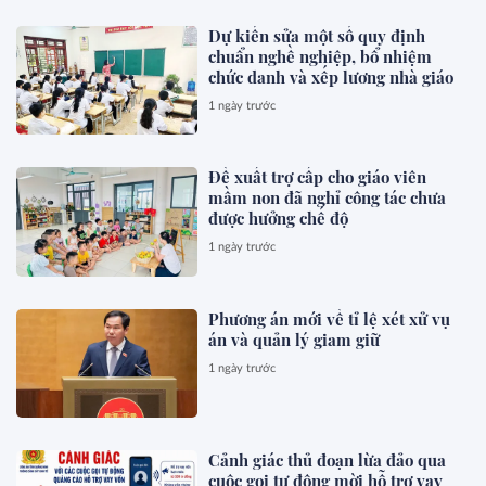
Dự kiến sửa một số quy định
chuẩn nghề nghiệp, bổ nhiệm
chức danh và xếp lương nhà giáo
1 ngày trước
Đề xuất trợ cấp cho giáo viên
mầm non đã nghỉ công tác chưa
được hưởng chế độ
1 ngày trước
Phương án mới về tỉ lệ xét xử vụ
án và quản lý giam giữ
1 ngày trước
Cảnh giác thủ đoạn lừa đảo qua
cuộc gọi tự động mời hỗ trợ vay