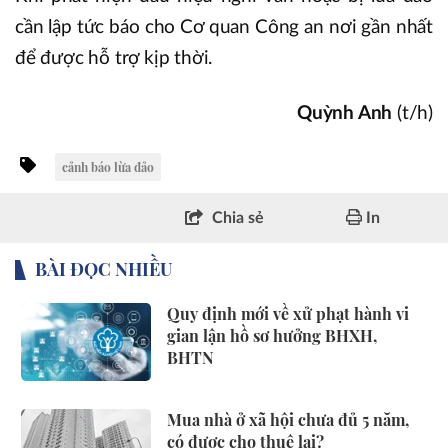
cần lập tức báo cho Cơ quan Công an nơi gần nhất
để được hỗ trợ kịp thời.
Quỳnh Anh
(t/h)
cảnh báo lừa đảo
Chia sẻ
In
BÀI ĐỌC NHIỀU
Quy định mới về xử phạt hành vi
gian lận hồ sơ hưởng BHXH,
BHTN
Mua nhà ở xã hội chưa đủ 5 năm,
có được cho thuê lại?