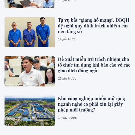
Từ vụ bắt “giang hồ mạng”, ĐBQH
đề nghị quy định trách nhiệm của
nền tảng số
14 giờ trước
Đề xuất miễn trừ trách nhiệm cho
tổ chức tín dụng khi báo cáo về các
giao dịch đáng ngờ
21 giờ trước
Khu công nghiệp muốn mở rộng
ngành nghề có phải xin lại giấy
phép môi trường?
1 ngày trước