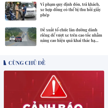
Vi phạm quy định đón, trả khách,
xe hợp đồng có thể bị thu hồi giấy
phép
Đề xuất tổ chức làn đường dành
riêng để vượt xe trên cao tốc nhằm
nâng cao hiệu quả khai thác hạ
tầng, giảm xung đột giao thông,
phòng ngừa tai nạn
CÙNG CHỦ ĐỀ