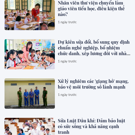
Nhân viên thư viện chuyển làm
giáo viên tiểu học, điều kiện thế
nào?
1 ngày trước
Dự kiến sửa đổi, bổ sung quy định
chuẩn nghề nghiệp, bổ nhiệm
chức danh, xếp lương đối với nhà
giáo
1 ngày trước
Xử lý nghiêm các 'giang hồ' mạng,
bảo vệ môi trường số lành mạnh
1 ngày trước
Sửa Luật Dầu khí: Đảm bảo luật
có sức sống và khả năng cạnh
tranh