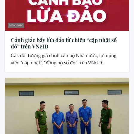
Pháp luật
Cảnh giác bẫy lừa đảo từ chiêu “cập nhật sổ
đỏ” trên VNeID
Các đối tượng giả danh cán bộ Nhà nước, lợi dụng
việc “cập nhật”, “đồng bộ sổ đỏ” trên VNeID...