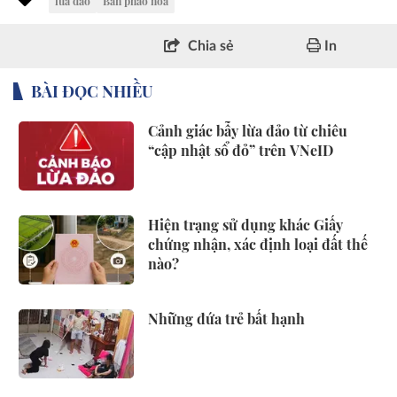
lừa đảo
Bắn pháo hoa
Chia sẻ
In
BÀI ĐỌC NHIỀU
Cảnh giác bẫy lừa đảo từ chiêu
“cập nhật sổ đỏ” trên VNeID
Hiện trạng sử dụng khác Giấy
chứng nhận, xác định loại đất thế
nào?
Những đứa trẻ bất hạnh