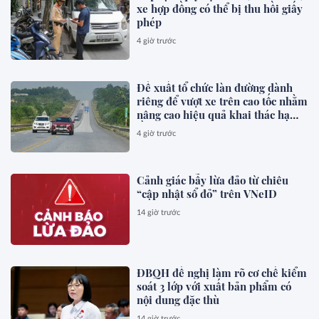
xe hợp đồng có thể bị thu hồi giấy
phép
4 giờ trước
Đề xuất tổ chức làn đường dành
riêng để vượt xe trên cao tốc nhằm
nâng cao hiệu quả khai thác hạ
tầng, giảm xung đột giao thông,
4 giờ trước
phòng ngừa tai nạn
Cảnh giác bẫy lừa đảo từ chiêu
“cập nhật sổ đỏ” trên VNeID
14 giờ trước
ĐBQH đề nghị làm rõ cơ chế kiểm
soát 3 lớp với xuất bản phẩm có
nội dung đặc thù
14 giờ trước