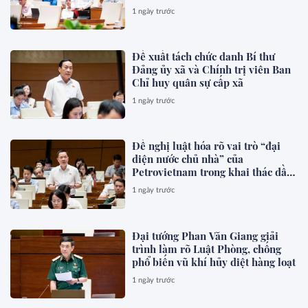
1 ngày trước
Đề xuất tách chức danh Bí thư
Đảng ủy xã và Chính trị viên Ban
Chỉ huy quân sự cấp xã
1 ngày trước
Đề nghị luật hóa rõ vai trò “đại
diện nước chủ nhà” của
Petrovietnam trong khai thác dầu
khí
1 ngày trước
Đại tướng Phan Văn Giang giải
trình làm rõ Luật Phòng, chống
phổ biến vũ khí hủy diệt hàng loạt
1 ngày trước