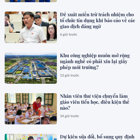
Đề xuất miễn trừ trách nhiệm cho
tổ chức tín dụng khi báo cáo về các
giao dịch đáng ngờ
6 giờ trước
Khu công nghiệp muốn mở rộng
ngành nghề có phải xin lại giấy
phép môi trường?
13 giờ trước
Nhân viên thư viện chuyển làm
giáo viên tiểu học, điều kiện thế
nào?
14 giờ trước
Dự kiến sửa đổi, bổ sung quy định