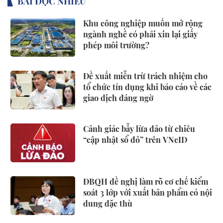
BÀI ĐỌC NHIỀU
Khu công nghiệp muốn mở rộng
ngành nghề có phải xin lại giấy
phép môi trường?
Đề xuất miễn trừ trách nhiệm cho
tổ chức tín dụng khi báo cáo về các
giao dịch đáng ngờ
Cảnh giác bẫy lừa đảo từ chiêu
“cập nhật sổ đỏ” trên VNeID
ĐBQH đề nghị làm rõ cơ chế kiểm
soát 3 lớp với xuất bản phẩm có nội
dung đặc thù