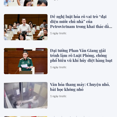
Đề nghị luật hóa rõ vai trò “đại
diện nước chủ nhà” của
Petrovietnam trong khai thác dầu
khí
1 ngày trước
Đại tướng Phan Văn Giang giải
trình làm rõ Luật Phòng, chống
phổ biến vũ khí hủy diệt hàng loạt
1 ngày trước
Văn hóa thang máy: Chuyện nhỏ,
bài học không nhỏ
1 ngày trước