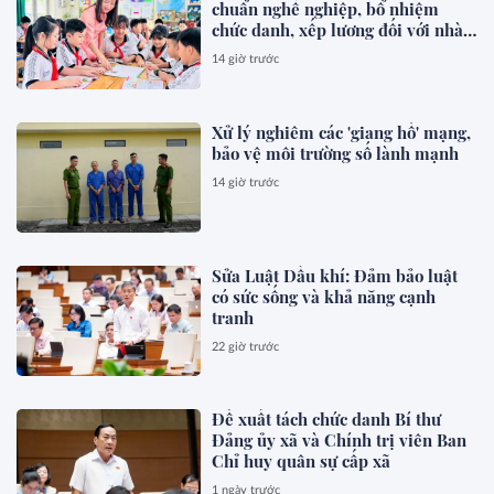
chuẩn nghề nghiệp, bổ nhiệm
chức danh, xếp lương đối với nhà
giáo
14 giờ trước
Xử lý nghiêm các 'giang hồ' mạng,
bảo vệ môi trường số lành mạnh
14 giờ trước
Sửa Luật Dầu khí: Đảm bảo luật
có sức sống và khả năng cạnh
tranh
22 giờ trước
Đề xuất tách chức danh Bí thư
Đảng ủy xã và Chính trị viên Ban
Chỉ huy quân sự cấp xã
1 ngày trước