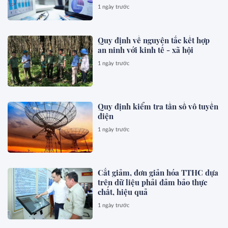
1 ngày trước
Quy định về nguyên tắc kết hợp
an ninh với kinh tế - xã hội
1 ngày trước
Quy định kiểm tra tần số vô tuyến
điện
1 ngày trước
Cắt giảm, đơn giản hóa TTHC dựa
trên dữ liệu phải đảm bảo thực
chất, hiệu quả
1 ngày trước