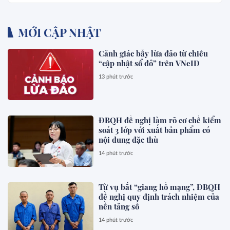
MỚI CẬP NHẬT
Cảnh giác bẫy lừa đảo từ chiêu
“cập nhật sổ đỏ” trên VNeID
13 phút trước
ĐBQH đề nghị làm rõ cơ chế kiểm
soát 3 lớp với xuất bản phẩm có
nội dung đặc thù
14 phút trước
Từ vụ bắt “giang hồ mạng”, ĐBQH
đề nghị quy định trách nhiệm của
nền tảng số
14 phút trước