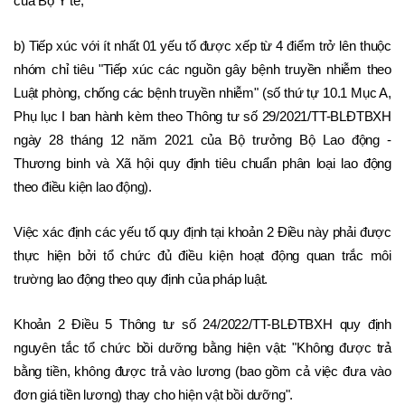
của Bộ Y tế;
b) Tiếp xúc với ít nhất 01 yếu tố được xếp từ 4 điểm trở lên thuộc 
nhóm chỉ tiêu "Tiếp xúc các nguồn gây bệnh truyền nhiễm theo 
Luật phòng, chống các bệnh truyền nhiễm" (số thứ tự 10.1 Mục A, 
Phụ lục I ban hành kèm theo Thông tư số 29/2021/TT-BLĐTBXH 
ngày 28 tháng 12 năm 2021 của Bộ trưởng Bộ Lao động - 
Thương binh và Xã hội quy định tiêu chuẩn phân loại lao động 
theo điều kiện lao động).
Việc xác định các yếu tố quy định tại khoản 2 Điều này phải được 
thực hiện bởi tổ chức đủ điều kiện hoạt động quan trắc môi 
trường lao động theo quy định của pháp luật.
Khoản 2 Điều 5 Thông tư số 24/2022/TT-BLĐTBXH quy định 
nguyên tắc tổ chức bồi dưỡng bằng hiện vật: "Không được trả 
bằng tiền, không được trả vào lương (bao gồm cả việc đưa vào 
đơn giá tiền lương) thay cho hiện vật bồi dưỡng".