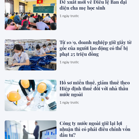
Đề xuất mới về Điều lệ Ban đại
diện cha mẹ học sinh
1 ngày trước
Từ 10/9, doanh nghiệp giữ giấy tờ
gốc của người lao động có thể bị
phạt 25 triệu đồng
1 ngày trước
Hồ sơ miễn thuế, giảm thuế theo
Hiệp định thuế đối với nhà thầu
nước ngoài
1 ngày trước
Công ty nước ngoài giữ lại lợi
nhuận thì có phải điều chỉnh vốn
đầu tư?