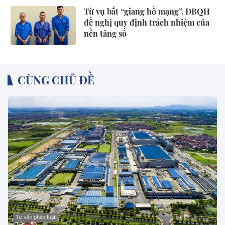
Từ vụ bắt “giang hồ mạng”, ĐBQH
đề nghị quy định trách nhiệm của
nền tảng số
CÙNG CHỦ ĐỀ
Tư vấn pháp luật