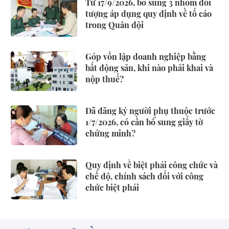
Từ 17/9/2026, bổ sung 3 nhóm đối
tượng áp dụng quy định về tố cáo
trong Quân đội
Góp vốn lập doanh nghiệp bằng
bất động sản, khi nào phải khai và
nộp thuế?
Đã đăng ký người phụ thuộc trước
1/7/2026, có cần bổ sung giấy tờ
chứng minh?
Quy định về biệt phái công chức và
chế độ, chính sách đối với công
chức biệt phái