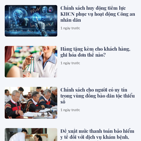
Chính sách huy động tiềm lực
KHCN phục vụ hoạt động Công an
nhân dân
1 ngày trước
Hàng tặng kèm cho khách hàng,
ghi hóa đơn thế nào?
1 ngày trước
Chính sách cho người có uy tín
trong vùng đồng bào dân tộc thiểu
số
1 ngày trước
Đề xuất mức thanh toán bảo hiểm
y tế đối với dịch vụ khám bệnh,