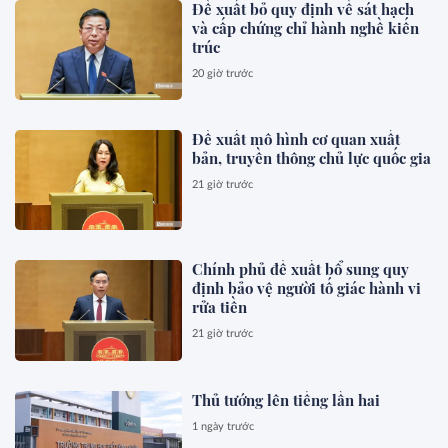
Đề xuất bỏ quy định về sát hạch
và cấp chứng chỉ hành nghề kiến
trúc
20 giờ trước
Đề xuất mô hình cơ quan xuất
bản, truyền thông chủ lực quốc gia
21 giờ trước
Chính phủ đề xuất bổ sung quy
định bảo vệ người tố giác hành vi
rửa tiền
21 giờ trước
Thủ tướng lên tiếng lần hai
1 ngày trước