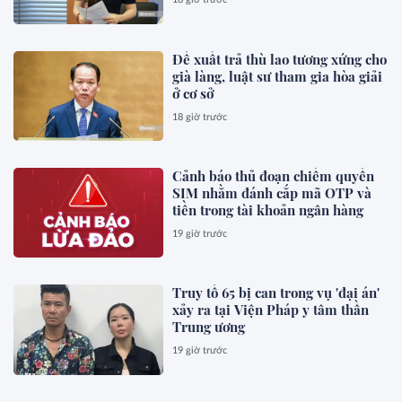
Đề xuất trả thù lao tương xứng cho
già làng, luật sư tham gia hòa giải
ở cơ sở
18 giờ trước
Cảnh báo thủ đoạn chiếm quyền
SIM nhằm đánh cắp mã OTP và
tiền trong tài khoản ngân hàng
19 giờ trước
Truy tố 65 bị can trong vụ 'đại án'
xảy ra tại Viện Pháp y tâm thần
Trung ương
19 giờ trước