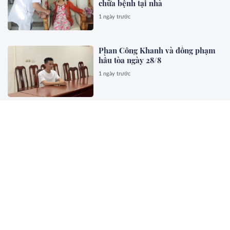
chữa bệnh tại nhà
1 ngày trước
Phan Công Khanh và đồng phạm
hầu tòa ngày 28/8
1 ngày trước
Bộ trưởng Công Thương làm rõ cơ
chế ưu tiên của Petrovietnam
trong Luật Dầu khí (sửa đổi)
1 ngày trước
Sửa Luật Trách nhiệm bồi thường
của Nhà nước: Bảo vệ cán bộ dám
nghĩ, dám làm vì lợi ích chung
1 ngày trước