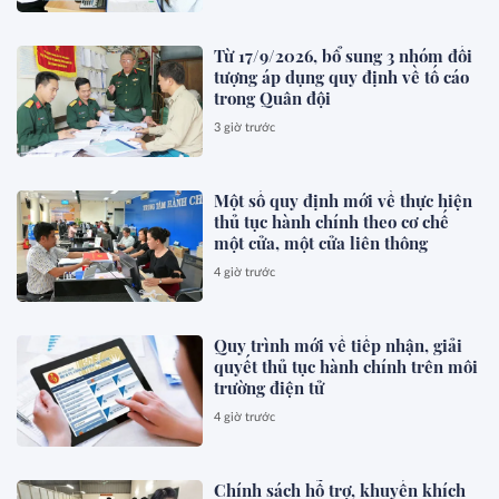
Từ 17/9/2026, bổ sung 3 nhóm đối
tượng áp dụng quy định về tố cáo
trong Quân đội
3 giờ trước
Một số quy định mới về thực hiện
thủ tục hành chính theo cơ chế
một cửa, một cửa liên thông
4 giờ trước
Quy trình mới về tiếp nhận, giải
quyết thủ tục hành chính trên môi
trường điện tử
4 giờ trước
Chính sách hỗ trợ, khuyến khích