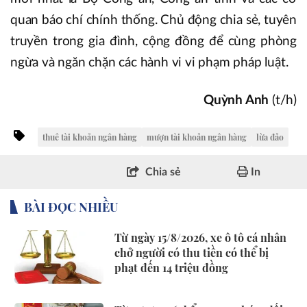
quan báo chí chính thống. Chủ động chia sẻ, tuyên
truyền trong gia đình, cộng đồng để cùng phòng
ngừa và ngăn chặn các hành vi vi phạm pháp luật.
Quỳnh Anh
(t/h)
thuê tài khoản ngân hàng
mượn tài khoản ngân hàng
lừa đảo
Chia sẻ
In
BÀI ĐỌC NHIỀU
Từ ngày 15/8/2026, xe ô tô cá nhân
chở người có thu tiền có thể bị
phạt đến 14 triệu đồng