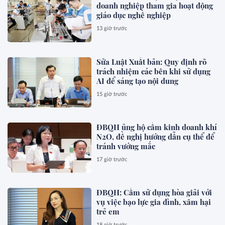
doanh nghiệp tham gia hoạt động
giáo dục nghề nghiệp
13 giờ trước
Sửa Luật Xuất bản: Quy định rõ
trách nhiệm các bên khi sử dụng
AI để sáng tạo nội dung
15 giờ trước
ĐBQH ủng hộ cấm kinh doanh khí
N2O, đề nghị hướng dẫn cụ thể để
tránh vướng mắc
17 giờ trước
ĐBQH: Cấm sử dụng hòa giải với
vụ việc bạo lực gia đình, xâm hại
trẻ em
18 giờ trước